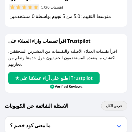
(0 تقييمات)
5.0
مع صحصح، تسوق بذكاء ووفّر على كل مشترياتك مع
متوسط التقييم: 5.0 من 5 نجوم بواسطة 0 مستخدمين
كوبونات خصم حصرية من عبايات ميرا!
اقرأ تقييمات واراء العملاء على Trustpilot
اقرأ تقييمات العملاء الأصلية والتقييمات من المشترين المتحققين.
اكتشف ما يعتقده المستخدمون الحقيقيون حول خدمتنا وتعلم من
تجاربهم.
اطلع على آراء عملائنا على Trustpilot
Verified Reviews
الاسئلة الشائعة عن الكوبونات
عرض الكل
ما معنى كود خصم ؟