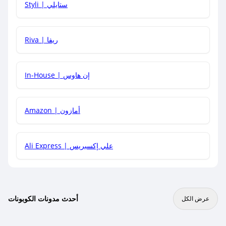
Styli | ستايلي
هل يمكنني جمع كود خصم مع العروض الأخرى؟
Riva | ريفا
In-House | إن هاوس
Amazon | أمازون
Ali Express | علي إكسبريس
أحدث مدونات الكوبونات
عرض الكل