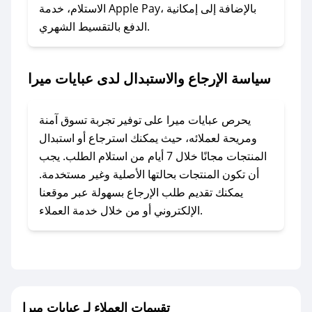
الاستلام، خدمة Apple Pay، بالإضافة إلى إمكانية
الدفع بالتقسيط الشهري.
### ماذا أفعل إذا لم أجد كود خصم لمتجري
المفضل؟
في حال عدم توفر كوبونات لمتجرك المفضل، يمكنك
سياسة الإرجاع والاستبدال لدى عبايات ميرا
مراسلتنا مباشرة وسنعمل على توفير الكوبونات في
أسرع وقت ممكن.
يحرص عبايات ميرا على توفير تجربة تسوق آمنة
### كيف تحصل على كوبونات خصم حصرية من
ومريحة لعملائه، حيث يمكنك استرجاع أو استبدال
عبايات ميرا؟
المنتجات مجانًا خلال 7 أيام من استلام الطلب. يجب
للحصول على كوبونات وخصومات حصرية، قم بما
أن تكون المنتجات بحالتها الأصلية وغير مستخدمة.
يلي:
يمكنك تقديم طلب الإرجاع بسهولة عبر موقعنا
- اضغط على أيقونة متابعة لمتجر عبايات ميرا في
الإلكتروني أو من خلال خدمة العملاء.
تطبيق صحصح.
- تابع حسابنا الرسمي على تويتر وقم بتفعيل زر
التنبيهات.
- قم بتفعيل إشعارات تطبيق صحصح ليصلك كل
جديد.
تقييمات العملاء لـ عبايات ميرا