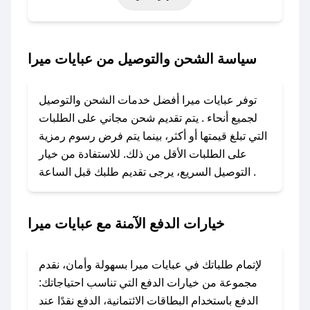
خاصة أخرى.
### كيف تحصل على كود خصم من عبايات ميرا؟
سياسة الشحن والتوصيل من عبايات ميرا
باستخدام تطبيق صحصح، يمكنك العثور بسهولة على
كود خصم عبايات ميرا. وفي حال عدم توفر الكوبون،
توفر عبايات ميرا أفضل خدمات الشحن والتوصيل
تواصل معنا عبر تويتر أو البريد الإلكتروني لإضافته
لجميع أنحاء . يتم تقديم شحن مجاني على الطلبات
بسرعة.
التي تبلغ قيمتها أو أكثر، بينما يتم فرض رسوم رمزية
على الطلبات الأقل من ذلك. للاستفادة من خيار
### كيفية استخدام كود خصم عبايات ميرا؟
التوصيل السريع، يرجى تقديم طلبك قبل الساعة .
1. انسخ كود الخصم من تطبيق صحصح.
2. الصقه في خانة الدفع عند التسوق من عبايات
ميرا.
خيارات الدفع الآمنة مع عبايات ميرا
### ماذا أفعل إذا لم يعمل كود الخصم؟
لا تقلق! يمكنك التواصل مع فريق دعم صحصح عبر
لإتمام طلباتك في عبايات ميرا بسهولة وأمان، نقدم
الرسائل الخاصة على تويتر أو البريد الإلكتروني،
مجموعة من خيارات الدفع التي تناسب احتياجاتك:
وسنقوم بحل المشكلة في أسرع وقت ممكن.
الدفع باستخدام البطاقات الائتمانية، الدفع نقدًا عند