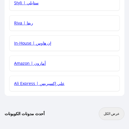
Styli | ستايلي
هل يمكنني جمع كود خصم مع العروض الأخرى؟
Riva | ريفا
In-House | إن هاوس
Amazon | أمازون
Ali Express | علي إكسبريس
أحدث مدونات الكوبونات
عرض الكل