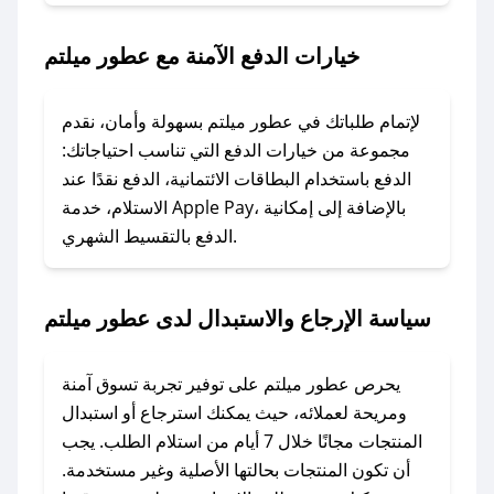
2. الصقه في خانة الدفع عند التسوق من عطور
ميلتم.
خيارات الدفع الآمنة مع عطور ميلتم
### ماذا أفعل إذا لم يعمل كود الخصم؟
لا تقلق! يمكنك التواصل مع فريق دعم صحصح عبر
لإتمام طلباتك في عطور ميلتم بسهولة وأمان، نقدم
الرسائل الخاصة على تويتر أو البريد الإلكتروني،
مجموعة من خيارات الدفع التي تناسب احتياجاتك:
وسنقوم بحل المشكلة في أسرع وقت ممكن.
الدفع باستخدام البطاقات الائتمانية، الدفع نقدًا عند
الاستلام، خدمة Apple Pay، بالإضافة إلى إمكانية
الدفع بالتقسيط الشهري.
### ماذا أفعل إذا لم أجد كود خصم لمتجري
المفضل؟
في حال عدم توفر كوبونات لمتجرك المفضل، يمكنك
سياسة الإرجاع والاستبدال لدى عطور ميلتم
مراسلتنا مباشرة وسنعمل على توفير الكوبونات في
أسرع وقت ممكن.
يحرص عطور ميلتم على توفير تجربة تسوق آمنة
### كيف تحصل على كوبونات خصم حصرية من
ومريحة لعملائه، حيث يمكنك استرجاع أو استبدال
عطور ميلتم؟
المنتجات مجانًا خلال 7 أيام من استلام الطلب. يجب
للحصول على كوبونات وخصومات حصرية، قم بما
أن تكون المنتجات بحالتها الأصلية وغير مستخدمة.