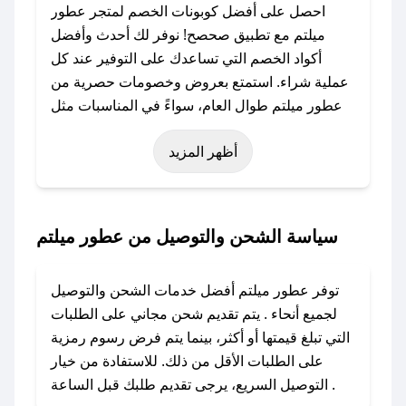
احصل على أفضل كوبونات الخصم لمتجر عطور
ميلتم مع تطبيق صحصح! نوفر لك أحدث وأفضل
أكواد الخصم التي تساعدك على التوفير عند كل
عملية شراء. استمتع بعروض وخصومات حصرية من
عطور ميلتم طوال العام، سواءً في المناسبات مثل
عيد الفطر، عيد الأضحى، الجمعة البيضاء (شهر
أظهر المزيد
نوفمبر)، رمضان، اليوم الوطني، يوم التأسيس، أو
حتى عروض خاصة أخرى.
### كيف تحصل على كود خصم من عطور ميلتم؟
سياسة الشحن والتوصيل من عطور ميلتم
باستخدام تطبيق صحصح، يمكنك العثور بسهولة على
كود خصم عطور ميلتم. وفي حال عدم توفر الكوبون،
توفر عطور ميلتم أفضل خدمات الشحن والتوصيل
تواصل معنا عبر تويتر أو البريد الإلكتروني لإضافته
لجميع أنحاء . يتم تقديم شحن مجاني على الطلبات
بسرعة.
التي تبلغ قيمتها أو أكثر، بينما يتم فرض رسوم رمزية
على الطلبات الأقل من ذلك. للاستفادة من خيار
### كيفية استخدام كود خصم عطور ميلتم؟
التوصيل السريع، يرجى تقديم طلبك قبل الساعة .
1. انسخ كود الخصم من تطبيق صحصح.