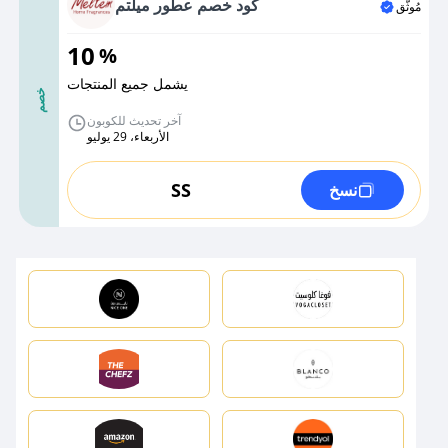
كود خصم عطور ميلتم
مُوثَّق
10
%
يشمل جميع المنتجات
خصم
آخر تحديث للكوبون
الأربعاء، 29 يوليو
SS
نسخ