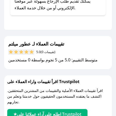
يلي:
يمكنك تقديم طلب الإرجاع بسهولة عبر موقعنا
- اضغط على أيقونة متابعة لمتجر عطور ميلتم في
الإلكتروني أو من خلال خدمة العملاء.
تطبيق صحصح.
- تابع حسابنا الرسمي على تويتر وقم بتفعيل زر
التنبيهات.
- قم بتفعيل إشعارات تطبيق صحصح ليصلك كل
جديد.
تقييمات العملاء لـ عطور ميلتم
(0 تقييمات)
5.0
مع صحصح، تسوق بذكاء ووفّر على كل مشترياتك مع
متوسط التقييم: 5.0 من 5 نجوم بواسطة 0 مستخدمين
كوبونات خصم حصرية من عطور ميلتم!
اقرأ تقييمات واراء العملاء على Trustpilot
اقرأ تقييمات العملاء الأصلية والتقييمات من المشترين المتحققين.
اكتشف ما يعتقده المستخدمون الحقيقيون حول خدمتنا وتعلم من
تجاربهم.
اطلع على آراء عملائنا على Trustpilot