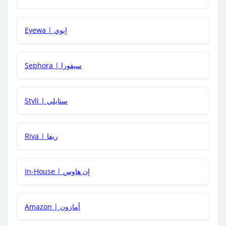
كيف يمكنني معرفة إذا كان كود الخصم لا يعمل؟
Eyewa | إيوي
كيف أحصل على أقوى كود خصم؟
Sephora | سيفورا
هل يمكنني استخدام كود خصم على منتجات معينة فقط؟
Styli | ستايلي
هل يمكنني جمع كود خصم مع العروض الأخرى؟
Riva | ريفا
In-House | إن هاوس
Amazon | أمازون