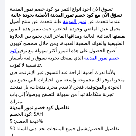
تسوق الان اجود انواع التمر مع كود خصم تمور المدينة
تسوّق الآن مع كود خصم تمور المدينة الأصلية بجودة عالية
عندما نتحدث عن
تمور المدينة
فإننا نتحدث عن منتج أصيل
يحمل عبق الماضي وجودة الحاضر، حيث تتميز هذه التمور
بقيمتها الغذائية العالية ومذاقها الفاخر الذي يجمع بين الحلاوة
الطبيعية والفوائد الصحية العديدة. ومن خلال صحصح كوبون
أصبح الحصول على هذه التمور أكثر سهولة مع توفير
كود
خصم تمور المدينة
الذي يمنحك تجربة تسوق رائعة بأسعار
تنافسية لا تُفوّت.
ولأننا ندرك أهمية الراحة عند التسوق عبر الإنترنت، فإن
متجرنا يوفر لك مجموعة واسعة من الخيارات التي تجمع بين
الجودة والموثوقية. فنحن لا نقدم مجرد منتجات، بل نمنحك
تجربة متكاملة تبدأ من سهولة التصفح ووصولاً إلى باب
منزلك.
تفاصيل كود خصم تمور المدينة
كود الخصم: SAH
قيمة الخصم: 5%
تفاصيل الخصم:يشمل جميع المنتجات بحد ادنى للسلة 50
ريال