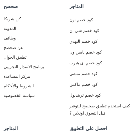
المتاجر
صحصح
كن شريكا
كود خصم نون
المدونة
كود خصم شي ان
وظائف
كود خصم النهدي
عن صحصح
كود خصم نايس ون
تطبيق الجوال
كود خصم اي هيرب
برنامج الاصدار التجريبي
كود خصم نمشي
مركز المساعدة
كود خصم ماكس
الشروط والأحكام
كود خصم ترينديول
سياسة الخصوصية
كيف استخدم تطبيق صحصح للتوفير
قبل التسوق اونلاين ؟
احصل على التطبيق
المتاجر