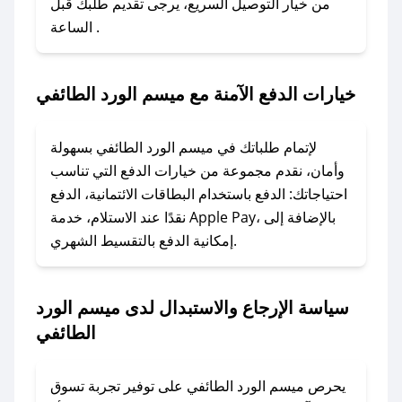
من خيار التوصيل السريع، يرجى تقديم طلبك قبل
الطائفي؟
الساعة .
1. انسخ كود الخصم من تطبيق صحصح.
2. الصقه في خانة الدفع عند التسوق من ميسم الورد
الطائفي.
خيارات الدفع الآمنة مع ميسم الورد الطائفي
### ماذا أفعل إذا لم يعمل كود الخصم؟
لا تقلق! يمكنك التواصل مع فريق دعم صحصح عبر
لإتمام طلباتك في ميسم الورد الطائفي بسهولة
الرسائل الخاصة على تويتر أو البريد الإلكتروني،
وأمان، نقدم مجموعة من خيارات الدفع التي تناسب
وسنقوم بحل المشكلة في أسرع وقت ممكن.
احتياجاتك: الدفع باستخدام البطاقات الائتمانية، الدفع
نقدًا عند الاستلام، خدمة Apple Pay، بالإضافة إلى
### ماذا أفعل إذا لم أجد كود خصم لمتجري
إمكانية الدفع بالتقسيط الشهري.
المفضل؟
في حال عدم توفر كوبونات لمتجرك المفضل، يمكنك
سياسة الإرجاع والاستبدال لدى ميسم الورد
مراسلتنا مباشرة وسنعمل على توفير الكوبونات في
الطائفي
أسرع وقت ممكن.
### كيف تحصل على كوبونات خصم حصرية من
يحرص ميسم الورد الطائفي على توفير تجربة تسوق