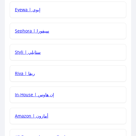
Eyewa | إيوي
كيف أحصل على أقوى كود خصم؟
Sephora | سيفورا
هل يمكنني استخدام كود خصم على منتجات معينة فقط؟
Styli | ستايلي
هل يمكنني جمع كود خصم مع العروض الأخرى؟
Riva | ريفا
In-House | إن هاوس
Amazon | أمازون