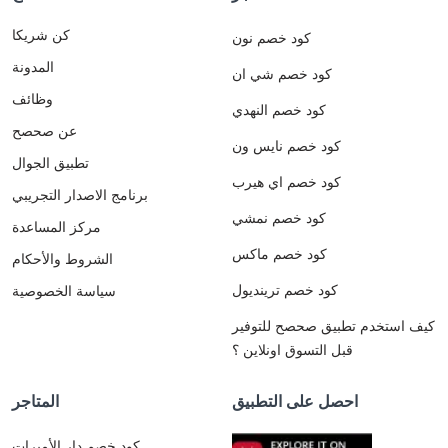
كن شريكا
كود خصم نون
المدونة
كود خصم شي ان
وظائف
كود خصم النهدي
عن صحصح
كود خصم نايس ون
تطبيق الجوال
كود خصم اي هيرب
برنامج الاصدار التجريبي
كود خصم نمشي
مركز المساعدة
كود خصم ماكس
الشروط والأحكام
كود خصم ترينديول
سياسة الخصوصية
كيف استخدم تطبيق صحصح للتوفير
قبل التسوق اونلاين ؟
احصل على التطبيق
المتاجر
كود خصم دار الأميرات