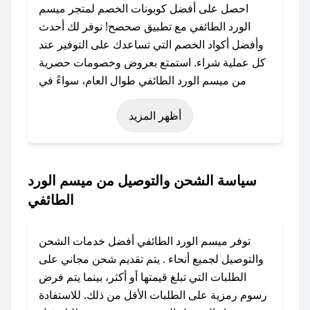
احصل على أفضل كوبونات الخصم لمتجر ميسم
الورد الطائفي مع تطبيق صحصح! نوفر لك أحدث
وأفضل أكواد الخصم التي تساعدك على التوفير عند
كل عملية شراء. استمتع بعروض وخصومات حصرية
من ميسم الورد الطائفي طوال العام، سواءً في
المناسبات مثل عيد الفطر، عيد الأضحى، الجمعة
أظهر المزيد
البيضاء (شهر نوفمبر)، رمضان، اليوم الوطني، يوم
التأسيس، أو حتى عروض خاصة أخرى.
### كيف تحصل على كود خصم من ميسم الورد
سياسة الشحن والتوصيل من ميسم الورد
الطائفي؟
الطائفي
باستخدام تطبيق صحصح، يمكنك العثور بسهولة على
كود خصم ميسم الورد الطائفي. وفي حال عدم توفر
توفر ميسم الورد الطائفي أفضل خدمات الشحن
الكوبون، تواصل معنا عبر تويتر أو البريد الإلكتروني
والتوصيل لجميع أنحاء . يتم تقديم شحن مجاني على
لإضافته بسرعة.
الطلبات التي تبلغ قيمتها أو أكثر، بينما يتم فرض
رسوم رمزية على الطلبات الأقل من ذلك. للاستفادة
### كيفية استخدام كود خصم ميسم الورد