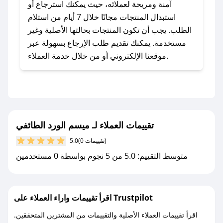
ميسم الورد الطائفي؟
آمنة ومريحة لعملائه، حيث يمكنك استرجاع أو
للحصول على كوبونات وخصومات حصرية، قم بما
استبدال المنتجات مجانًا خلال 7 أيام من استلام
يلي:
الطلب. يجب أن تكون المنتجات بحالتها الأصلية وغير
- اضغط على أيقونة متابعة لمتجر ميسم الورد
مستخدمة. يمكنك تقديم طلب الإرجاع بسهولة عبر
الطائفي في تطبيق صحصح.
موقعنا الإلكتروني أو من خلال خدمة العملاء.
- تابع حسابنا الرسمي على تويتر وقم بتفعيل زر
التنبيهات.
- قم بتفعيل إشعارات تطبيق صحصح ليصلك كل
جديد.
تقييمات العملاء لـ ميسم الورد الطائفي
مع صحصح، تسوق بذكاء ووفّر على كل مشترياتك مع
(0 تقييمات)
5.0
كوبونات خصم حصرية من ميسم الورد الطائفي!
متوسط التقييم: 5.0 من 5 نجوم بواسطة 0 مستخدمين
اقرأ تقييمات واراء العملاء على Trustpilot
اقرأ تقييمات العملاء الأصلية والتقييمات من المشترين المتحققين.