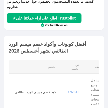
اكتشف ما يعتقده المستخدمون الحقيقيون حول خدمتنا وتعلم من
تجاربهم.
اطلع على آراء عملائنا على Trustpilot
Verified Reviews
أفضل كوبونات وأكواد خصم ميسم الورد
الطائفي لشهر أغسطس 2026
كود
الوصف
الخصم
الخصم
يشمل
جميع
المنتجات
كود خصم ميسم الورد الطائفي
CM2616
باستثناء
المنتجات
المخفضة