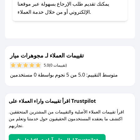
يلي:
يمكنك تقديم طلب الإرجاع بسهولة عبر موقعنا
- اضغط على أيقونة متابعة لمتجر مجوهرات ميار في
الإلكتروني أو من خلال خدمة العملاء.
تطبيق صحصح.
- تابع حسابنا الرسمي على تويتر وقم بتفعيل زر
التنبيهات.
- قم بتفعيل إشعارات تطبيق صحصح ليصلك كل
جديد.
تقييمات العملاء لـ مجوهرات ميار
(0 تقييمات)
5.0
مع صحصح، تسوق بذكاء ووفّر على كل مشترياتك مع
متوسط التقييم: 5.0 من 5 نجوم بواسطة 0 مستخدمين
كوبونات خصم حصرية من مجوهرات ميار!
اقرأ تقييمات واراء العملاء على Trustpilot
اقرأ تقييمات العملاء الأصلية والتقييمات من المشترين المتحققين.
اكتشف ما يعتقده المستخدمون الحقيقيون حول خدمتنا وتعلم من
تجاربهم.