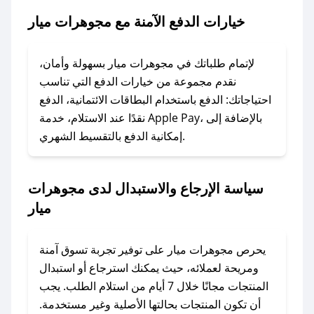
2. الصقه في خانة الدفع عند التسوق من مجوهرات
خيارات الدفع الآمنة مع مجوهرات ميار
ميار.
### ماذا أفعل إذا لم يعمل كود الخصم؟
لإتمام طلباتك في مجوهرات ميار بسهولة وأمان،
لا تقلق! يمكنك التواصل مع فريق دعم صحصح عبر
نقدم مجموعة من خيارات الدفع التي تناسب
الرسائل الخاصة على تويتر أو البريد الإلكتروني،
احتياجاتك: الدفع باستخدام البطاقات الائتمانية، الدفع
وسنقوم بحل المشكلة في أسرع وقت ممكن.
نقدًا عند الاستلام، خدمة Apple Pay، بالإضافة إلى
إمكانية الدفع بالتقسيط الشهري.
### ماذا أفعل إذا لم أجد كود خصم لمتجري
المفضل؟
سياسة الإرجاع والاستبدال لدى مجوهرات
في حال عدم توفر كوبونات لمتجرك المفضل، يمكنك
ميار
مراسلتنا مباشرة وسنعمل على توفير الكوبونات في
أسرع وقت ممكن.
يحرص مجوهرات ميار على توفير تجربة تسوق آمنة
### كيف تحصل على كوبونات خصم حصرية من
ومريحة لعملائه، حيث يمكنك استرجاع أو استبدال
مجوهرات ميار؟
المنتجات مجانًا خلال 7 أيام من استلام الطلب. يجب
للحصول على كوبونات وخصومات حصرية، قم بما
أن تكون المنتجات بحالتها الأصلية وغير مستخدمة.