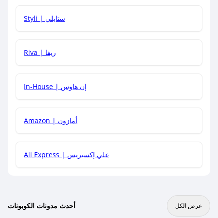
هل يمكنني استخدام كود خصم على منتجات معينة فقط؟
Styli | ستايلي
هل يمكنني جمع كود خصم مع العروض الأخرى؟
Riva | ريفا
In-House | إن هاوس
Amazon | أمازون
Ali Express | علي إكسبريس
أحدث مدونات الكوبونات
عرض الكل