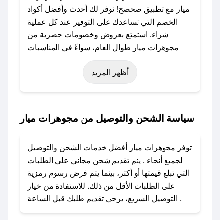
ميار مع تطبيق صحصح! نوفر لك أحدث وأفضل أكواد
الخصم التي تساعدك على التوفير عند كل عملية
شراء. استمتع بعروض وخصومات حصرية من
مجوهرات ميار طوال العام، سواءً في المناسبات
مثل عيد الفطر، عيد الأضحى، الجمعة البيضاء (شهر
أظهر المزيد
نوفمبر)، رمضان، اليوم الوطني، يوم التأسيس، أو
حتى عروض خاصة أخرى.
### كيف تحصل على كود خصم من مجوهرات
سياسة الشحن والتوصيل من مجوهرات ميار
ميار؟
باستخدام تطبيق صحصح، يمكنك العثور بسهولة على
توفر مجوهرات ميار أفضل خدمات الشحن والتوصيل
كود خصم مجوهرات ميار. وفي حال عدم توفر
لجميع أنحاء . يتم تقديم شحن مجاني على الطلبات
الكوبون، تواصل معنا عبر تويتر أو البريد الإلكتروني
التي تبلغ قيمتها أو أكثر، بينما يتم فرض رسوم رمزية
لإضافته بسرعة.
على الطلبات الأقل من ذلك. للاستفادة من خيار
التوصيل السريع، يرجى تقديم طلبك قبل الساعة .
### كيفية استخدام كود خصم مجوهرات ميار؟
1. انسخ كود الخصم من تطبيق صحصح.