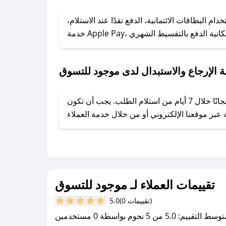
### كيف تحصل على كوبونات خصم حصرية من موجود للتسوق؟
ول على كوبونات وخصومات حصرية، قم بما يلي:
البطاقات الائتمانية، الدفع نقدًا عند الاستلام،
- اضغط على أيقونة متابعة لمتجر موجود للتسوق في تطبيق صحصح.
- تابع حسابنا الرسمي على تويتر وقم بتفعيل زر التنبيهات.
- قم بتفعيل إشعارات تطبيق صحصح ليصلك كل جديد.
 الإرجاع والاستبدال لدى موجود للتسوق
يحرص موجود للتسوق على توفير تجربة تسوق آمنة ومريحة لعملائه، حيث يمكنك استرجاع أو استبدال المنتجات مجانًا خلال 7 أيام من استلام الطلب. يجب أن تكون
تقييمات العملاء لـ موجود للتسوق
(0 تقييمات)
5.0
سط التقييم: 5.0 من 5 نجوم بواسطة 0 مستخدمين