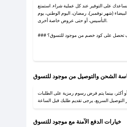
اعدك على التوفير عند كل عملية شراء. استمتع
يضاء (شهر نوفمبر)، رمضان، اليوم الوطني، يوم
التأسيس، أو حتى عروض خاصة أخرى.
### كيف تحصل على كود خصم من موجود للتسوق؟
بر تويتر أو البريد الإلكتروني لإضافته بسرعة.
### كيفية استخدام كود خصم موجود للتسوق؟
1. انسخ كود الخصم من تطبيق صحصح.
2. الصقه في خانة الدفع عند التسوق من موجود للتسوق.
سة الشحن والتوصيل من موجود للتسوق
### ماذا أفعل إذا لم يعمل كود الخصم؟
و أكثر، بينما يتم فرض رسوم رمزية على الطلبات
تروني، وسنقوم بحل المشكلة في أسرع وقت ممكن.
### ماذا أفعل إذا لم أجد كود خصم لمتجري المفضل؟
نعمل على توفير الكوبونات في أسرع وقت ممكن.
خيارات الدفع الآمنة مع موجود للتسوق