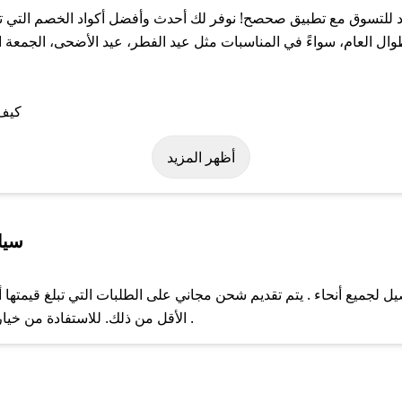
لتسوق مع تطبيق صحصح! نوفر لك أحدث وأفضل أكواد الخصم التي تس
عام، سواءً في المناسبات مثل عيد الفطر، عيد الأضحى، الجمعة الب
لى كود خصم موجود للتسوق. وفي حال عدم توفر الكوبون، تواصل معنا ع
أظهر المزيد
سيا
جميع أنحاء . يتم تقديم شحن مجاني على الطلبات التي تبلغ قيمتها أ
ل مع فريق دعم صحصح عبر الرسائل الخاصة على تويتر أو البريد الإلك
الأقل من ذلك. للاستفادة من خيار التوصيل السريع، يرجى تقديم طلبك قبل الساعة .
حال عدم توفر كوبونات لمتجرك المفضل، يمكنك مراسلتنا مباشرة وس