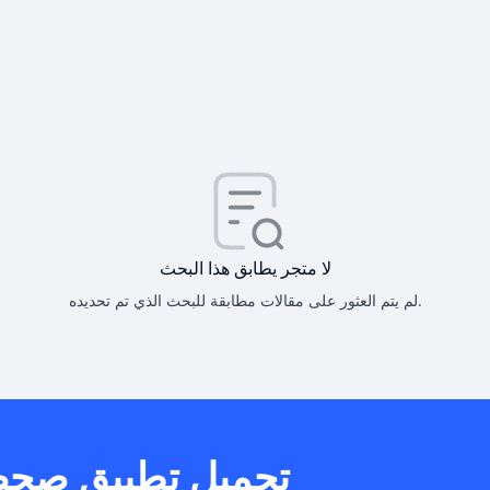
كيف أحصل على
كيف يم
لا متجر يطابق هذا البحث
لم يتم العثور على مقالات مطابقة للبحث الذي تم تحديده.
هل يمكنني است
تحميل تطبيق صح