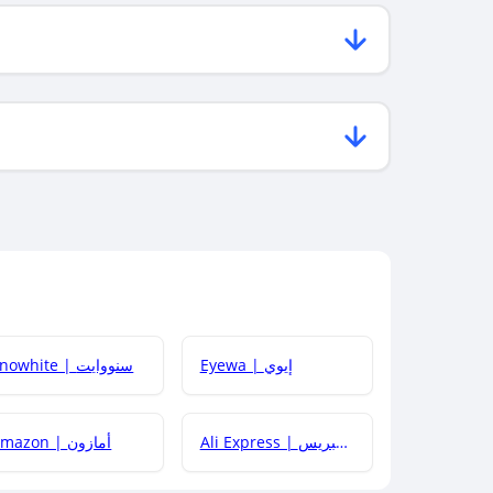
Eyewa | إيوي
Snowhite | سنووايت
Ali Express | علي إكسبريس
Amazon | أمازون