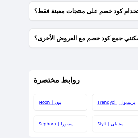
خدام كود خصم على منتجات معينة فقط؟
كنني جمع كود خصم مع العروض الأخرى؟
ما معنى كود خصم ؟
روابط مختصرة
كيف يمكنك استخدام كود الخصم؟
Trendyol | ترينديول
Noon | نون
 أحدث أكواد الخصم والعروض للمتاجر؟
Styli | ستايلي
Sephora | سيفورا