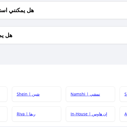
هل يمكنني است
هل يم
Namshi | نمشي
Shein | شين
كيف أحصل على
In-House | إن هاوس
Riva | ريفا