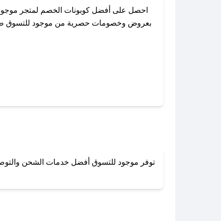
احصل على أفضل كوبونات الخصم لمتجر موجود ل
بعروض وخصومات حصرية من موجود للتسوق طوال ال
باستخدام تطبيق صحصح، يمكنك العثور بسهولة ع
توفر موجود للتسوق أفضل خدمات الشحن والتوصيل ل
لا تقلق! يمكنك التواص
في 