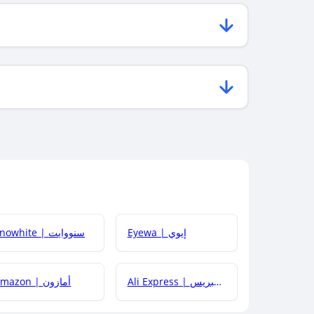
Eyewa | إيوي
Snowhite | سنووايت
Ali Express | علي إكسبريس
Amazon | أمازون