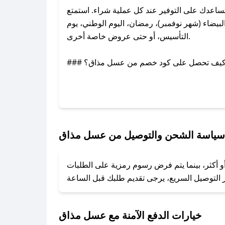
عدك على التوفير عند كل عملية شراء. استمتع
ضاء (شهر نوفمبر)، رمضان، اليوم الوطني، يوم
التأسيس، أو حتى عروض خاصة أخرى.
### كيف تحصل على كود خصم من عسل مذاق؟
بر تويتر أو البريد الإلكتروني لإضافته بسرعة.
### كيفية استخدام كود خصم عسل مذاق؟
1. انسخ كود الخصم من تطبيق صحصح.
2. الصقه في خانة الدفع عند التسوق من عسل مذاق.
سياسة الشحن والتوصيل من عسل مذاق
### ماذا أفعل إذا لم يعمل كود الخصم؟
و أكثر، بينما يتم فرض رسوم رمزية على الطلبات
تروني، وسنقوم بحل المشكلة في أسرع وقت ممكن.
### ماذا أفعل إذا لم أجد كود خصم لمتجري المفضل؟
نعمل على توفير الكوبونات في أسرع وقت ممكن.
خيارات الدفع الآمنة مع عسل مذاق