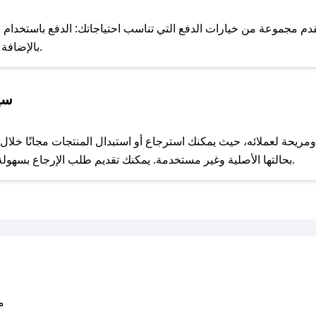
للحص
 مجموعة من خيارات الدفع التي تناسب احتياجاتك: الدفع باستخدام البطا
Apple Pay، بالإضافة إلى إمكانية الدفع بالتقسيط الشهري.
سي
مع صحصح، تسوق بذكاء ووفّر على كل مشترياتك مع كوبونات خصم حصرية من عسل مذاق!
بحالتها الأصلية وغير مستخدمة. يمكنك تقديم طلب الإرجاع بسهولة عبر موقعنا الإلكتروني أو من خلال خدمة العملاء.
متو