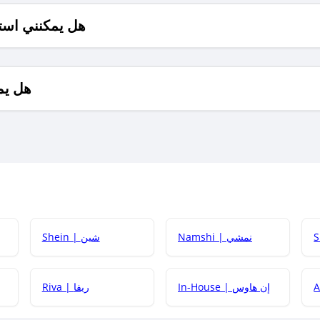
هل يمكنني است
هل يم
Namshi | نمشي
Shein | شين
كيف أحصل على
In-House | إن هاوس
Riva | ريفا