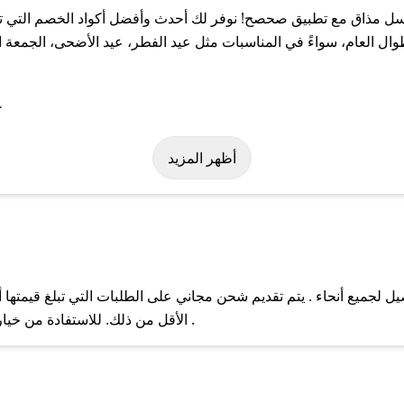
 مذاق مع تطبيق صحصح! نوفر لك أحدث وأفضل أكواد الخصم التي تسا
عام، سواءً في المناسبات مثل عيد الفطر، عيد الأضحى، الجمعة البي
لة على كود خصم عسل مذاق. وفي حال عدم توفر الكوبون، تواصل معنا ع
أظهر المزيد
جميع أنحاء . يتم تقديم شحن مجاني على الطلبات التي تبلغ قيمتها أ
ل مع فريق دعم صحصح عبر الرسائل الخاصة على تويتر أو البريد الإلك
الأقل من ذلك. للاستفادة من خيار التوصيل السريع، يرجى تقديم طلبك قبل الساعة .
حال عدم توفر كوبونات لمتجرك المفضل، يمكنك مراسلتنا مباشرة وس