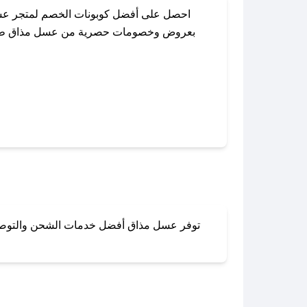
احصل على أفضل كوبونات الخصم لمتجر عسل
بعروض وخصومات حصرية من عسل مذاق طوال ال
باستخدام تطبيق صحصح، يمكنك العثور بسهو
توفر عسل مذاق أفضل خدمات الشحن والتوصيل ل
لا تقلق! يمكنك التواص
في 