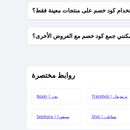
خدام كود خصم على منتجات معينة فقط؟
كنني جمع كود خصم مع العروض الأخرى؟
ما معنى كود خصم ؟
روابط مختصرة
كيف يمكنك استخدام كود الخصم؟
Trendyol | ترينديول
Noon | نون
 أحدث أكواد الخصم والعروض للمتاجر؟
Styli | ستايلي
Sephora | سيفورا