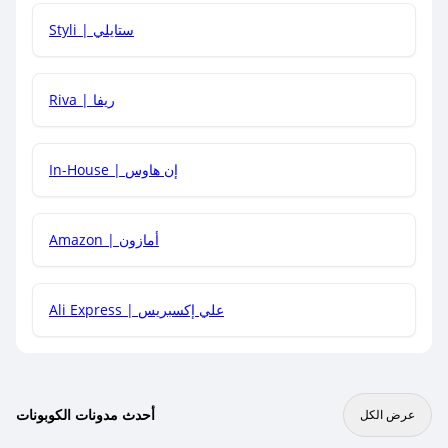
هل يمكنني استخدام كود خصم على منتجات معينة فقط؟
Styli | ستايلي
هل يمكنني جمع كود خصم مع العروض الأخرى؟
Riva | ريفا
In-House | إن هاوس
Amazon | أمازون
Ali Express | علي إكسبريس
أحدث مدونات الكوبونات
عرض الكل