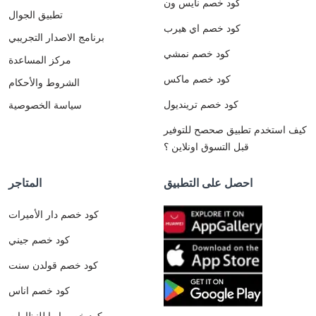
كود خصم نايس ون
تطبيق الجوال
كود خصم اي هيرب
برنامج الاصدار التجريبي
كود خصم نمشي
مركز المساعدة
كود خصم ماكس
الشروط والأحكام
كود خصم ترينديول
سياسة الخصوصية
كيف استخدم تطبيق صحصح للتوفير
قبل التسوق اونلاين ؟
احصل على التطبيق
المتاجر
كود خصم دار الأميرات
كود خصم جيني
كود خصم قولدن سنت
كود خصم اناس
كود خصم ايوا للنظارات