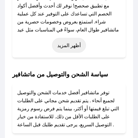
مع تطبيق صحصح! نوفر لك أحدث وأفضل أكواد
الخصم التي تساعدك على التوفير عند كل عملية
شراء. استمتع بعروض وخصومات حصرية من
ماتشافير طوال العام، سواءً في المناسبات مثل عيد
الفطر، عيد الأضحى، الجمعة البيضاء (شهر نوفمبر)،
أظهر المزيد
رمضان، اليوم الوطني، يوم التأسيس، أو حتى عروض
خاصة أخرى.
### كيف تحصل على كود خصم من ماتشافير؟
سياسة الشحن والتوصيل من ماتشافير
باستخدام تطبيق صحصح، يمكنك العثور بسهولة على
كود خصم ماتشافير. وفي حال عدم توفر الكوبون،
توفر ماتشافير أفضل خدمات الشحن والتوصيل
تواصل معنا عبر تويتر أو البريد الإلكتروني لإضافته
لجميع أنحاء . يتم تقديم شحن مجاني على الطلبات
بسرعة.
التي تبلغ قيمتها أو أكثر، بينما يتم فرض رسوم رمزية
على الطلبات الأقل من ذلك. للاستفادة من خيار
### كيفية استخدام كود خصم ماتشافير؟
التوصيل السريع، يرجى تقديم طلبك قبل الساعة .
1. انسخ كود الخصم من تطبيق صحصح.
2. الصقه في خانة الدفع عند التسوق من ماتشافير.