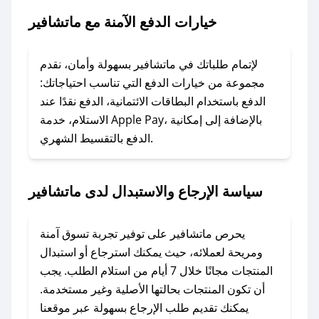
خيارات الدفع الآمنة مع ماتشافير
### ماذا أفعل إذا لم يعمل كود الخصم؟
لا تقلق! يمكنك التواصل مع فريق دعم صحصح عبر
الرسائل الخاصة على تويتر أو البريد الإلكتروني،
لإتمام طلباتك في ماتشافير بسهولة وأمان، نقدم
وسنقوم بحل المشكلة في أسرع وقت ممكن.
مجموعة من خيارات الدفع التي تناسب احتياجاتك:
الدفع باستخدام البطاقات الائتمانية، الدفع نقدًا عند
### ماذا أفعل إذا لم أجد كود خصم لمتجري
الاستلام، خدمة Apple Pay، بالإضافة إلى إمكانية
الدفع بالتقسيط الشهري.
المفضل؟
في حال عدم توفر كوبونات لمتجرك المفضل، يمكنك
مراسلتنا مباشرة وسنعمل على توفير الكوبونات في
سياسة الإرجاع والاستبدال لدى ماتشافير
أسرع وقت ممكن.
### كيف تحصل على كوبونات خصم حصرية من
يحرص ماتشافير على توفير تجربة تسوق آمنة
ماتشافير؟
ومريحة لعملائه، حيث يمكنك استرجاع أو استبدال
للحصول على كوبونات وخصومات حصرية، قم بما
المنتجات مجانًا خلال 7 أيام من استلام الطلب. يجب
يلي:
أن تكون المنتجات بحالتها الأصلية وغير مستخدمة.
- اضغط على أيقونة متابعة لمتجر ماتشافير في
يمكنك تقديم طلب الإرجاع بسهولة عبر موقعنا