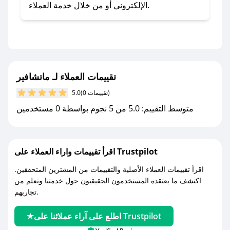
تطبيق صحصح.
الإلكتروني أو من خلال خدمة العملاء.
- تابع حسابنا الرسمي على تويتر وقم بتفعيل زر
التنبيهات.
- قم بتفعيل إشعارات تطبيق صحصح ليصلك كل
جديد.
تقييمات العملاء لـ ماتشافير
مع صحصح، تسوق بذكاء ووفّر على كل مشترياتك مع
(0 تقييمات)
5.0
كوبونات خصم حصرية من ماتشافير!
متوسط التقييم: 5.0 من 5 نجوم بواسطة 0 مستخدمين
اقرأ تقييمات واراء العملاء على Trustpilot
اقرأ تقييمات العملاء الأصلية والتقييمات من المشترين المتحققين.
اكتشف ما يعتقده المستخدمون الحقيقيون حول خدمتنا وتعلم من
تجاربهم.
اطلع على آراء عملائنا على Trustpilot