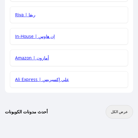
هل يمكنني جمع كود خصم مع العروض الأخرى؟
Riva | ريفا
In-House | إن هاوس
Amazon | أمازون
Ali Express | علي إكسبريس
أحدث مدونات الكوبونات
عرض الكل