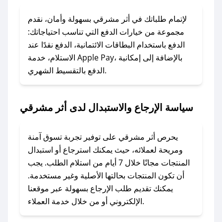
### ماذا أفعل إذا لم يعمل كود الخصم؟
لا تقلق! يمكنك التواصل مع فريق دعم صحصح عبر
لإتمام طلباتك في أثر مشرقي بسهولة وأمان، نقدم
الرسائل الخاصة على تويتر أو البريد الإلكتروني،
مجموعة من خيارات الدفع التي تناسب احتياجاتك:
وسنقوم بحل المشكلة في أسرع وقت ممكن.
الدفع باستخدام البطاقات الائتمانية، الدفع نقدًا عند
الاستلام، خدمة Apple Pay، بالإضافة إلى إمكانية
الدفع بالتقسيط الشهري.
### ماذا أفعل إذا لم أجد كود خصم لمتجري
المفضل؟
في حال عدم توفر كوبونات لمتجرك المفضل، يمكنك
سياسة الإرجاع والاستبدال لدى أثر مشرقي
مراسلتنا مباشرة وسنعمل على توفير الكوبونات في
أسرع وقت ممكن.
يحرص أثر مشرقي على توفير تجربة تسوق آمنة
### كيف تحصل على كوبونات خصم حصرية من أثر
ومريحة لعملائه، حيث يمكنك استرجاع أو استبدال
مشرقي؟
المنتجات مجانًا خلال 7 أيام من استلام الطلب. يجب
للحصول على كوبونات وخصومات حصرية، قم بما
أن تكون المنتجات بحالتها الأصلية وغير مستخدمة.
يلي:
يمكنك تقديم طلب الإرجاع بسهولة عبر موقعنا
- اضغط على أيقونة متابعة لمتجر أثر مشرقي في
الإلكتروني أو من خلال خدمة العملاء.
تطبيق صحصح.