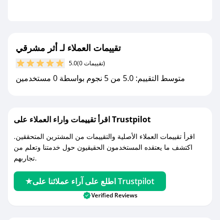
- تابع حسابنا الرسمي على تويتر وقم بتفعيل زر
التنبيهات.
- قم بتفعيل إشعارات تطبيق صحصح ليصلك كل
جديد.
تقييمات العملاء لـ أثر مشرقي
(0 تقييمات)
5.0
مع صحصح، تسوق بذكاء ووفّر على كل مشترياتك مع
متوسط التقييم: 5.0 من 5 نجوم بواسطة 0 مستخدمين
كوبونات خصم حصرية من أثر مشرقي!
اقرأ تقييمات واراء العملاء على Trustpilot
اقرأ تقييمات العملاء الأصلية والتقييمات من المشترين المتحققين.
اكتشف ما يعتقده المستخدمون الحقيقيون حول خدمتنا وتعلم من
تجاربهم.
اطلع على آراء عملائنا على Trustpilot
Verified Reviews