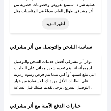
عملية شراء. استمتع بعروض وخصومات حصرية من
أثر مشرقي طوال العام، سواءً في المناسبات مثل
عيد الفطر، عيد الأضحى، الجمعة البيضاء (شهر
أظهر المزيد
نوفمبر)، رمضان، اليوم الوطني، يوم التأسيس، أو
حتى عروض خاصة أخرى.
### كيف تحصل على كود خصم من أثر مشرقي؟
سياسة الشحن والتوصيل من أثر مشرقي
باستخدام تطبيق صحصح، يمكنك العثور بسهولة على
كود خصم أثر مشرقي. وفي حال عدم توفر الكوبون،
توفر أثر مشرقي أفضل خدمات الشحن والتوصيل
تواصل معنا عبر تويتر أو البريد الإلكتروني لإضافته
لجميع أنحاء . يتم تقديم شحن مجاني على الطلبات
بسرعة.
التي تبلغ قيمتها أو أكثر، بينما يتم فرض رسوم رمزية
على الطلبات الأقل من ذلك. للاستفادة من خيار
### كيفية استخدام كود خصم أثر مشرقي؟
التوصيل السريع، يرجى تقديم طلبك قبل الساعة .
1. انسخ كود الخصم من تطبيق صحصح.
2. الصقه في خانة الدفع عند التسوق من أثر
مشرقي.
خيارات الدفع الآمنة مع أثر مشرقي