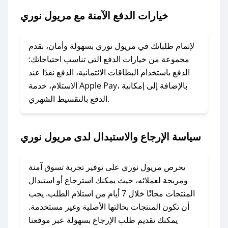
نوري.
خيارات الدفع الآمنة مع مريول نوري
### ماذا أفعل إذا لم يعمل كود الخصم؟
لا تقلق! يمكنك التواصل مع فريق دعم صحصح عبر
لإتمام طلباتك في مريول نوري بسهولة وأمان، نقدم
الرسائل الخاصة على تويتر أو البريد الإلكتروني،
مجموعة من خيارات الدفع التي تناسب احتياجاتك:
وسنقوم بحل المشكلة في أسرع وقت ممكن.
الدفع باستخدام البطاقات الائتمانية، الدفع نقدًا عند
الاستلام، خدمة Apple Pay، بالإضافة إلى إمكانية
الدفع بالتقسيط الشهري.
### ماذا أفعل إذا لم أجد كود خصم لمتجري
المفضل؟
في حال عدم توفر كوبونات لمتجرك المفضل، يمكنك
سياسة الإرجاع والاستبدال لدى مريول نوري
مراسلتنا مباشرة وسنعمل على توفير الكوبونات في
أسرع وقت ممكن.
يحرص مريول نوري على توفير تجربة تسوق آمنة
### كيف تحصل على كوبونات خصم حصرية من
ومريحة لعملائه، حيث يمكنك استرجاع أو استبدال
مريول نوري؟
المنتجات مجانًا خلال 7 أيام من استلام الطلب. يجب
للحصول على كوبونات وخصومات حصرية، قم بما
أن تكون المنتجات بحالتها الأصلية وغير مستخدمة.
يلي:
يمكنك تقديم طلب الإرجاع بسهولة عبر موقعنا