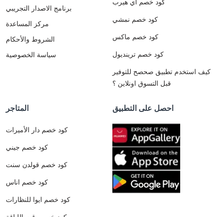
كود خصم اي هيرب
برنامج الاصدار التجريبي
كود خصم نمشي
مركز المساعدة
كود خصم ماكس
الشروط والأحكام
كود خصم ترينديول
سياسة الخصوصية
كيف استخدم تطبيق صحصح للتوفير
قبل التسوق اونلاين ؟
احصل على التطبيق
المتاجر
كود خصم دار الأميرات
كود خصم جيني
كود خصم قولدن سنت
كود خصم اناس
كود خصم ايوا للنظارات
كود خصم وقت اللياقة