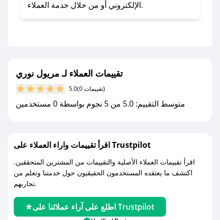
- اضغط على أيقونة متابعة لمتجر مريول نوري في
الإلكتروني أو من خلال خدمة العملاء.
تطبيق صحصح.
- تابع حسابنا الرسمي على تويتر وقم بتفعيل زر
التنبيهات.
- قم بتفعيل إشعارات تطبيق صحصح ليصلك كل
جديد.
تقييمات العملاء لـ مريول نوري
(0 تقييمات)
5.0
مع صحصح، تسوق بذكاء ووفّر على كل مشترياتك مع
متوسط التقييم: 5.0 من 5 نجوم بواسطة 0 مستخدمين
كوبونات خصم حصرية من مريول نوري!
اقرأ تقييمات واراء العملاء على Trustpilot
اقرأ تقييمات العملاء الأصلية والتقييمات من المشترين المتحققين.
اكتشف ما يعتقده المستخدمون الحقيقيون حول خدمتنا وتعلم من
تجاربهم.
اطلع على آراء عملائنا على Trustpilot