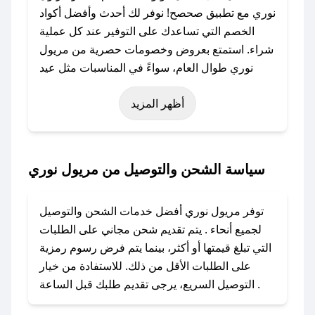
نوري مع تطبيق صحصح! نوفر لك أحدث وأفضل أكواد
الخصم التي تساعدك على التوفير عند كل عملية
شراء. استمتع بعروض وخصومات حصرية من مريول
نوري طوال العام، سواءً في المناسبات مثل عيد
الفطر، عيد الأضحى، الجمعة البيضاء (شهر نوفمبر)،
أظهر المزيد
رمضان، اليوم الوطني، يوم التأسيس، أو حتى عروض
خاصة أخرى.
### كيف تحصل على كود خصم من مريول نوري؟
سياسة الشحن والتوصيل من مريول نوري
باستخدام تطبيق صحصح، يمكنك العثور بسهولة على
كود خصم مريول نوري. وفي حال عدم توفر
توفر مريول نوري أفضل خدمات الشحن والتوصيل
الكوبون، تواصل معنا عبر تويتر أو البريد الإلكتروني
لجميع أنحاء . يتم تقديم شحن مجاني على الطلبات
لإضافته بسرعة.
التي تبلغ قيمتها أو أكثر، بينما يتم فرض رسوم رمزية
على الطلبات الأقل من ذلك. للاستفادة من خيار
### كيفية استخدام كود خصم مريول نوري؟
التوصيل السريع، يرجى تقديم طلبك قبل الساعة .
1. انسخ كود الخصم من تطبيق صحصح.
2. الصقه في خانة الدفع عند التسوق من مريول