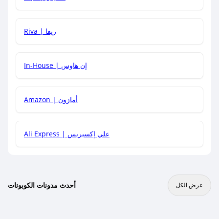
هل يمكنني جمع كود خصم مع العروض الأخرى؟
Riva | ريفا
In-House | إن هاوس
Amazon | أمازون
Ali Express | علي إكسبريس
أحدث مدونات الكوبونات
عرض الكل