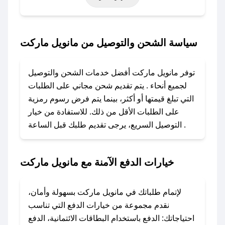
حتى عروض خاصة أخرى.
### كيف تحصل على كود خصم من مانويل ماركت؟
سياسة الشحن والتوصيل من مانويل ماركت
باستخدام تطبيق صحصح، يمكنك العثور بسهولة على
كود خصم مانويل ماركت. وفي حال عدم توفر
توفر مانويل ماركت أفضل خدمات الشحن والتوصيل
الكوبون، تواصل معنا عبر تويتر أو البريد الإلكتروني
لجميع أنحاء . يتم تقديم شحن مجاني على الطلبات
لإضافته بسرعة.
التي تبلغ قيمتها أو أكثر، بينما يتم فرض رسوم رمزية
على الطلبات الأقل من ذلك. للاستفادة من خيار
### كيفية استخدام كود خصم مانويل ماركت؟
التوصيل السريع، يرجى تقديم طلبك قبل الساعة .
1. انسخ كود الخصم من تطبيق صحصح.
2. الصقه في خانة الدفع عند التسوق من مانويل
ماركت.
خيارات الدفع الآمنة مع مانويل ماركت
### ماذا أفعل إذا لم يعمل كود الخصم؟
لا تقلق! يمكنك التواصل مع فريق دعم صحصح عبر
لإتمام طلباتك في مانويل ماركت بسهولة وأمان،
الرسائل الخاصة على تويتر أو البريد الإلكتروني،
نقدم مجموعة من خيارات الدفع التي تناسب
وسنقوم بحل المشكلة في أسرع وقت ممكن.
احتياجاتك: الدفع باستخدام البطاقات الائتمانية، الدفع