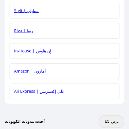
هل يمكنني استخدام كود خصم على منتجات معينة فقط؟
Styli | ستايلي
هل يمكنني جمع كود خصم مع العروض الأخرى؟
Riva | ريفا
In-House | إن هاوس
Amazon | أمازون
Ali Express | علي إكسبريس
أحدث مدونات الكوبونات
عرض الكل