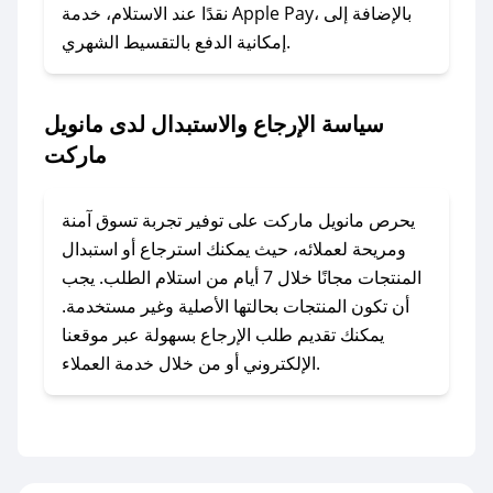
نقدًا عند الاستلام، خدمة Apple Pay، بالإضافة إلى
إمكانية الدفع بالتقسيط الشهري.
### ماذا أفعل إذا لم أجد كود خصم لمتجري
المفضل؟
في حال عدم توفر كوبونات لمتجرك المفضل، يمكنك
سياسة الإرجاع والاستبدال لدى مانويل
مراسلتنا مباشرة وسنعمل على توفير الكوبونات في
ماركت
أسرع وقت ممكن.
### كيف تحصل على كوبونات خصم حصرية من
يحرص مانويل ماركت على توفير تجربة تسوق آمنة
مانويل ماركت؟
ومريحة لعملائه، حيث يمكنك استرجاع أو استبدال
للحصول على كوبونات وخصومات حصرية، قم بما
المنتجات مجانًا خلال 7 أيام من استلام الطلب. يجب
يلي:
أن تكون المنتجات بحالتها الأصلية وغير مستخدمة.
- اضغط على أيقونة متابعة لمتجر مانويل ماركت في
يمكنك تقديم طلب الإرجاع بسهولة عبر موقعنا
تطبيق صحصح.
الإلكتروني أو من خلال خدمة العملاء.
- تابع حسابنا الرسمي على تويتر وقم بتفعيل زر
التنبيهات.
- قم بتفعيل إشعارات تطبيق صحصح ليصلك كل
جديد.