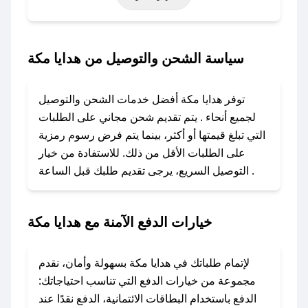
خاصة أخرى.
### كيف تحصل على كود خصم من هدايا مكة؟
سياسة الشحن والتوصيل من هدايا مكة
باستخدام تطبيق صحصح، يمكنك العثور بسهولة على
كود خصم هدايا مكة. وفي حال عدم توفر الكوبون،
توفر هدايا مكة أفضل خدمات الشحن والتوصيل
تواصل معنا عبر تويتر أو البريد الإلكتروني لإضافته
لجميع أنحاء . يتم تقديم شحن مجاني على الطلبات
بسرعة.
التي تبلغ قيمتها أو أكثر، بينما يتم فرض رسوم رمزية
على الطلبات الأقل من ذلك. للاستفادة من خيار
### كيفية استخدام كود خصم هدايا مكة؟
التوصيل السريع، يرجى تقديم طلبك قبل الساعة .
1. انسخ كود الخصم من تطبيق صحصح.
2. الصقه في خانة الدفع عند التسوق من هدايا مكة.
خيارات الدفع الآمنة مع هدايا مكة
### ماذا أفعل إذا لم يعمل كود الخصم؟
لا تقلق! يمكنك التواصل مع فريق دعم صحصح عبر
الرسائل الخاصة على تويتر أو البريد الإلكتروني،
لإتمام طلباتك في هدايا مكة بسهولة وأمان، نقدم
وسنقوم بحل المشكلة في أسرع وقت ممكن.
مجموعة من خيارات الدفع التي تناسب احتياجاتك:
الدفع باستخدام البطاقات الائتمانية، الدفع نقدًا عند