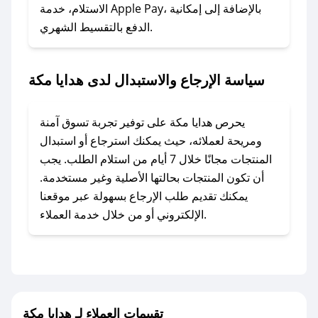
### ماذا أفعل إذا لم أجد كود خصم لمتجري
الاستلام، خدمة Apple Pay، بالإضافة إلى إمكانية
الدفع بالتقسيط الشهري.
المفضل؟
في حال عدم توفر كوبونات لمتجرك المفضل، يمكنك
مراسلتنا مباشرة وسنعمل على توفير الكوبونات في
سياسة الإرجاع والاستبدال لدى هدايا مكة
أسرع وقت ممكن.
### كيف تحصل على كوبونات خصم حصرية من
يحرص هدايا مكة على توفير تجربة تسوق آمنة
هدايا مكة؟
ومريحة لعملائه، حيث يمكنك استرجاع أو استبدال
للحصول على كوبونات وخصومات حصرية، قم بما
المنتجات مجانًا خلال 7 أيام من استلام الطلب. يجب
يلي:
أن تكون المنتجات بحالتها الأصلية وغير مستخدمة.
- اضغط على أيقونة متابعة لمتجر هدايا مكة في
يمكنك تقديم طلب الإرجاع بسهولة عبر موقعنا
تطبيق صحصح.
الإلكتروني أو من خلال خدمة العملاء.
- تابع حسابنا الرسمي على تويتر وقم بتفعيل زر
التنبيهات.
- قم بتفعيل إشعارات تطبيق صحصح ليصلك كل
جديد.
تقييمات العملاء لـ هدايا مكة