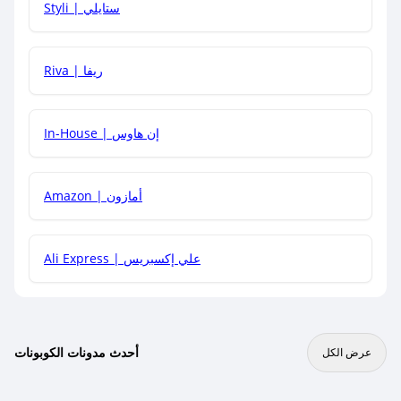
Styli | ستايلي
هل يمكنني جمع كود خصم مع العروض الأخرى؟
Riva | ريفا
In-House | إن هاوس
Amazon | أمازون
Ali Express | علي إكسبريس
أحدث مدونات الكوبونات
عرض الكل