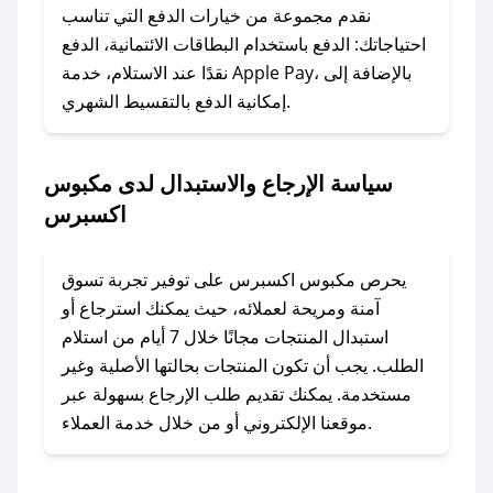
وسنقوم بحل المشكلة في أسرع وقت ممكن.
نقدم مجموعة من خيارات الدفع التي تناسب
احتياجاتك: الدفع باستخدام البطاقات الائتمانية، الدفع
### ماذا أفعل إذا لم أجد كود خصم لمتجري
نقدًا عند الاستلام، خدمة Apple Pay، بالإضافة إلى
المفضل؟
إمكانية الدفع بالتقسيط الشهري.
في حال عدم توفر كوبونات لمتجرك المفضل، يمكنك
مراسلتنا مباشرة وسنعمل على توفير الكوبونات في
سياسة الإرجاع والاستبدال لدى مكبوس
أسرع وقت ممكن.
اكسبرس
### كيف تحصل على كوبونات خصم حصرية من
مكبوس اكسبرس؟
يحرص مكبوس اكسبرس على توفير تجربة تسوق
للحصول على كوبونات وخصومات حصرية، قم بما
آمنة ومريحة لعملائه، حيث يمكنك استرجاع أو
يلي:
استبدال المنتجات مجانًا خلال 7 أيام من استلام
- اضغط على أيقونة متابعة لمتجر مكبوس اكسبرس
الطلب. يجب أن تكون المنتجات بحالتها الأصلية وغير
في تطبيق صحصح.
مستخدمة. يمكنك تقديم طلب الإرجاع بسهولة عبر
- تابع حسابنا الرسمي على تويتر وقم بتفعيل زر
موقعنا الإلكتروني أو من خلال خدمة العملاء.
التنبيهات.
- قم بتفعيل إشعارات تطبيق صحصح ليصلك كل