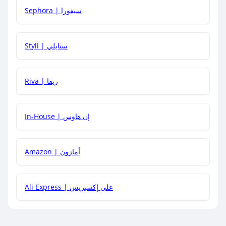
Sephora | سيفورا
هل يمكنني استخدام كود خصم على منتجات معينة فقط؟
Styli | ستايلي
هل يمكنني جمع كود خصم مع العروض الأخرى؟
Riva | ريفا
In-House | إن هاوس
Amazon | أمازون
Ali Express | علي إكسبريس