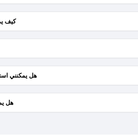
كيف يم
هل يمكنني است
هل يم