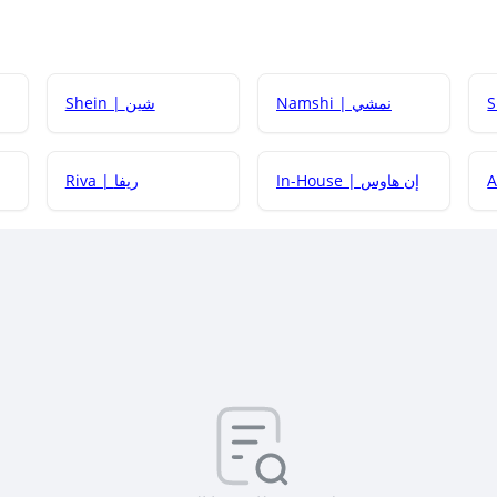
Namshi | نمشي
Shein | شين
كيف أحصل على
In-House | إن هاوس
Riva | ريفا
كيف أحصل على
كيف يم