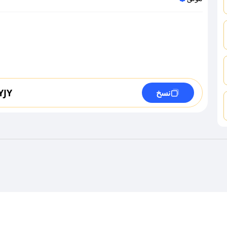
YJY
نسخ