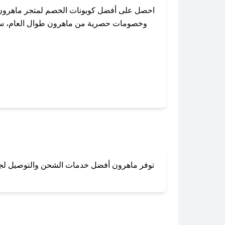
احصل على أفضل كوبونات الخصم لمتجر ماهرون 
وخصومات حصرية من ماهرون طوال العام، سواءً
باستخدام تطبيق صحصح، يمكنك العثور ب
توفر ماهرون أفضل خدمات الشحن والتوصيل لجميع 
لا تقلق! يمكنك التواص
في 