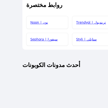
روابط مختصرة
كيف يمكنك استخدام كود الخصم؟
Trendyol | ترينديول
Noon | نون
 أحدث أكواد الخصم والعروض للمتاجر؟
Styli | ستايلي
Sephora | سيفورا
كم مدة صلاحية كود الخصم؟
أحدث مدونات الكوبونات
 توصيل مجاني أو بدون رسوم الشحن ؟
كنني معرفة إذا كان كود الخصم لا يعمل؟