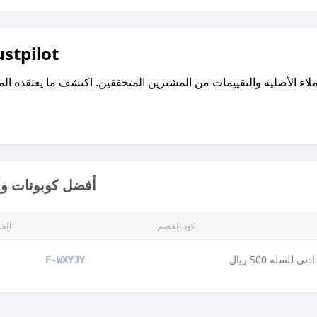
اقرأ تقييمات واراء العملاء ع
أفضل كوبونات وأ
كود الخصم
الخ
نى للسله 500 ريال
F-WXYJY