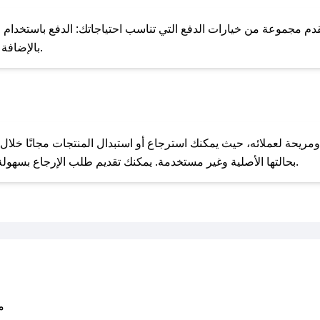
للحص
م مجموعة من خيارات الدفع التي تناسب احتياجاتك: الدفع باستخدام البطا
Apple Pay، بالإضافة إلى إمكانية الدفع بالتقسيط الشهري.
مع صحصح، تسوق بذكاء ووفّر على كل مشترياتك مع كوبونات خصم حصرية من ماهرون!
بحالتها الأصلية وغير مستخدمة. يمكنك تقديم طلب الإرجاع بسهولة عبر موقعنا الإلكتروني أو من خلال خدمة العملاء.
متو