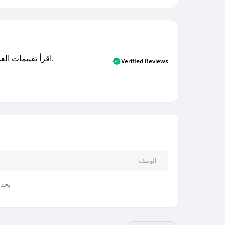
اقرأ تقييمات العملاء الأصلية والتقييمات من المشترين المتحققين. اكتشف ما يعتقده المستخدمون الحقيقيون حول خدمتنا وتعلم من تجاربهم.
Verified Reviews
الوصف
بحد اد