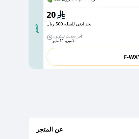
20
بحد ادنى للسله 500 ريال
خصم
آخر تحديث للكوبون
الاثنين، 11 مايو
F-WX
عن المتجر