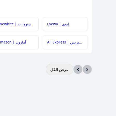
Eyewa | إيوي
Snowhite | سنووايت
Ali Express | علي إكسبريس
Amazon | أمازون
عرض الكل