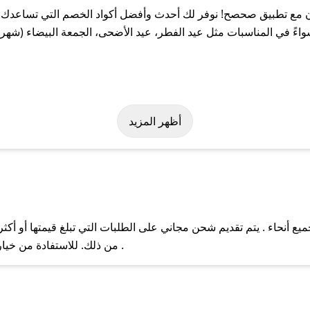
مع تطبيق صحصح! نوفر لك أحدث وأفضل أكواد الخصم التي تساعدك عل
 في المناسبات مثل عيد الفطر، عيد الأضحى، الجمعة البيضاء (شهر نو
سهولة على كود خصم ماهرون. وفي حال عدم توفر الكوبون، تواصل معنا ع
أظهر المزيد
أنحاء . يتم تقديم شحن مجاني على الطلبات التي تبلغ قيمتها أو أكثر
ل مع فريق دعم صحصح عبر الرسائل الخاصة على تويتر أو البريد الإلك
من ذلك. للاستفادة من خيار التوصيل السريع، يرجى تقديم طلبك قبل الساعة .
حال عدم توفر كوبونات لمتجرك المفضل، يمكنك مراسلتنا مباشرة وس