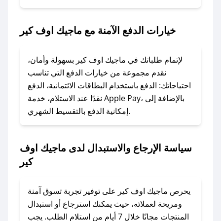
2. الصقه في خانة الدفع عند التسوق من ماجيك اوف
كير.
خيارات الدفع الآمنة مع ماجيك اوف كير
### ماذا أفعل إذا لم يعمل كود الخصم؟
لا تقلق! يمكنك التواصل مع فريق دعم صحصح عبر
لإتمام طلباتك في ماجيك اوف كير بسهولة وأمان،
الرسائل الخاصة على تويتر أو البريد الإلكتروني،
نقدم مجموعة من خيارات الدفع التي تناسب
وسنقوم بحل المشكلة في أسرع وقت ممكن.
احتياجاتك: الدفع باستخدام البطاقات الائتمانية، الدفع
نقدًا عند الاستلام، خدمة Apple Pay، بالإضافة إلى
إمكانية الدفع بالتقسيط الشهري.
### ماذا أفعل إذا لم أجد كود خصم لمتجري
المفضل؟
في حال عدم توفر كوبونات لمتجرك المفضل، يمكنك
سياسة الإرجاع والاستبدال لدى ماجيك اوف
مراسلتنا مباشرة وسنعمل على توفير الكوبونات في
كير
أسرع وقت ممكن.
### كيف تحصل على كوبونات خصم حصرية من
يحرص ماجيك اوف كير على توفير تجربة تسوق آمنة
ماجيك اوف كير؟
ومريحة لعملائه، حيث يمكنك استرجاع أو استبدال
للحصول على كوبونات وخصومات حصرية، قم بما
المنتجات مجانًا خلال 7 أيام من استلام الطلب. يجب