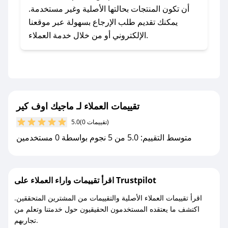
يلي:
أن تكون المنتجات بحالتها الأصلية وغير مستخدمة.
- اضغط على أيقونة متابعة لمتجر ماجيك اوف كير
يمكنك تقديم طلب الإرجاع بسهولة عبر موقعنا
في تطبيق صحصح.
الإلكتروني أو من خلال خدمة العملاء.
- تابع حسابنا الرسمي على تويتر وقم بتفعيل زر
التنبيهات.
- قم بتفعيل إشعارات تطبيق صحصح ليصلك كل
جديد.
تقييمات العملاء لـ ماجيك اوف كير
مع صحصح، تسوق بذكاء ووفّر على كل مشترياتك مع
(0 تقييمات)
5.0
كوبونات خصم حصرية من ماجيك اوف كير!
متوسط التقييم: 5.0 من 5 نجوم بواسطة 0 مستخدمين
اقرأ تقييمات واراء العملاء على Trustpilot
اقرأ تقييمات العملاء الأصلية والتقييمات من المشترين المتحققين.
اكتشف ما يعتقده المستخدمون الحقيقيون حول خدمتنا وتعلم من
تجاربهم.