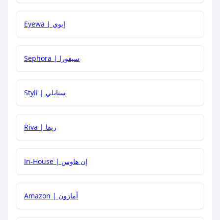
كيف يمكنني معرفة إذا كان كود الخصم لا يعمل؟
Eyewa | إيوي
كيف أحصل على أقوى كود خصم؟
Sephora | سيفورا
هل يمكنني استخدام كود خصم على منتجات معينة فقط؟
Styli | ستايلي
هل يمكنني جمع كود خصم مع العروض الأخرى؟
Riva | ريفا
In-House | إن هاوس
Amazon | أمازون