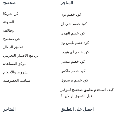
المتاجر
صحصح
كن شريكا
كود خصم نون
المدونة
كود خصم شي ان
وظائف
كود خصم النهدي
عن صحصح
كود خصم نايس ون
تطبيق الجوال
كود خصم اي هيرب
برنامج الاصدار التجريبي
كود خصم نمشي
مركز المساعدة
كود خصم ماكس
الشروط والأحكام
كود خصم ترينديول
سياسة الخصوصية
كيف استخدم تطبيق صحصح للتوفير
قبل التسوق اونلاين ؟
احصل على التطبيق
المتاجر