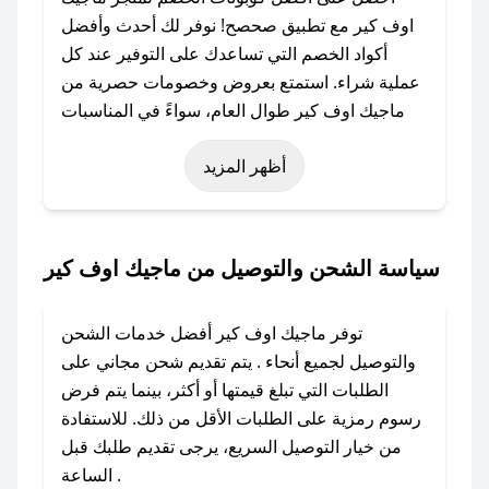
اوف كير مع تطبيق صحصح! نوفر لك أحدث وأفضل
أكواد الخصم التي تساعدك على التوفير عند كل
عملية شراء. استمتع بعروض وخصومات حصرية من
ماجيك اوف كير طوال العام، سواءً في المناسبات
مثل عيد الفطر، عيد الأضحى، الجمعة البيضاء (شهر
أظهر المزيد
نوفمبر)، رمضان، اليوم الوطني، يوم التأسيس، أو
حتى عروض خاصة أخرى.
### كيف تحصل على كود خصم من ماجيك اوف
سياسة الشحن والتوصيل من ماجيك اوف كير
كير؟
باستخدام تطبيق صحصح، يمكنك العثور بسهولة على
توفر ماجيك اوف كير أفضل خدمات الشحن
كود خصم ماجيك اوف كير. وفي حال عدم توفر
والتوصيل لجميع أنحاء . يتم تقديم شحن مجاني على
الكوبون، تواصل معنا عبر تويتر أو البريد الإلكتروني
الطلبات التي تبلغ قيمتها أو أكثر، بينما يتم فرض
لإضافته بسرعة.
رسوم رمزية على الطلبات الأقل من ذلك. للاستفادة
من خيار التوصيل السريع، يرجى تقديم طلبك قبل
### كيفية استخدام كود خصم ماجيك اوف كير؟
الساعة .
1. انسخ كود الخصم من تطبيق صحصح.