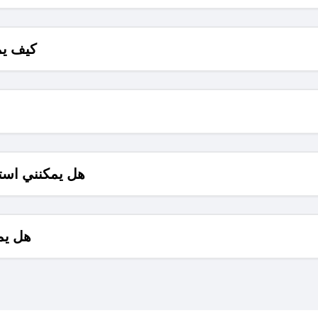
كيف يم
هل يمكنني است
هل يم