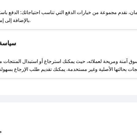
للحص
ن، نقدم مجموعة من خيارات الدفع التي تناسب احتياجاتك: الدفع باستخدام
خدمة Apple Pay، بالإضافة إلى إمكانية الدفع بالتقسيط الشهري.
سياسة 
مع صحصح، تسوق بذكاء ووفّر على كل مشترياتك مع كوبونات خصم حصرية من الزهرة الساحرة!
متو