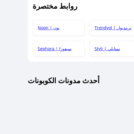
روابط مختصرة
كيف يمكنك استخدام كود الخصم؟
Trendyol | ترينديول
Noon | نون
 أحدث أكواد الخصم والعروض للمتاجر؟
Styli | ستايلي
Sephora | سيفورا
كم مدة صلاحية كود الخصم؟
أحدث مدونات الكوبونات
 توصيل مجاني أو بدون رسوم الشحن ؟
كنني معرفة إذا كان كود الخصم لا يعمل؟