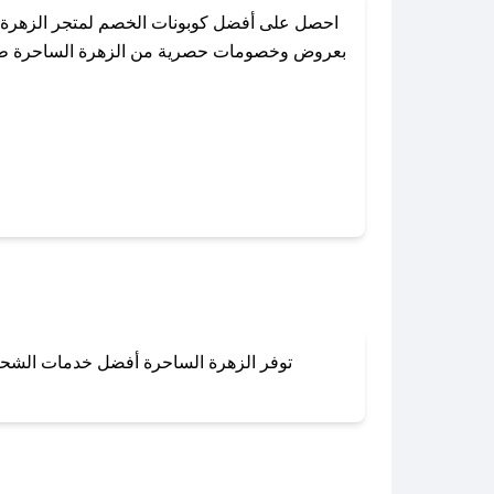
احصل على أفضل كوبونات الخصم لمتجر الزهرة ا
بعروض وخصومات حصرية من الزهرة الساحرة طوال ا
باستخدام تطبيق صحصح، يمكنك العثور بسهولة عل
توفر الزهرة الساحرة أفضل خدمات الشحن و
لا تقلق! يمكنك التواص
في 