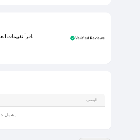
اقرأ تقييمات العملاء الأصلية والتقييمات من المشترين المتحققين. اكتشف ما يعتقده المستخدمون الحقيقيون حول خدمتنا وتعلم من تجاربهم.
Verified Reviews
الوصف
يشمل جميع 