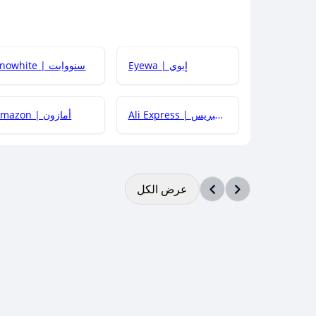
Eyewa | إيوي
Snowhite | سنووايت
Ali Express | علي إكسبريس
Amazon | أمازون
عرض الكل