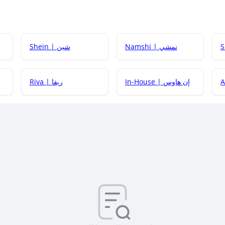
Namshi | نمشي
Shein | شين
كيف أحصل على
In-House | إن هاوس
Riva | ريفا
كيف أحصل على
كيف يم