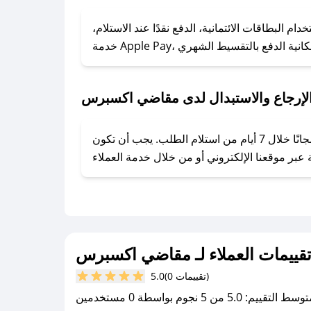
### كيف تحصل على كوبونات خصم حصرية من مقاضي اكسبرس؟
ول على كوبونات وخصومات حصرية، قم بما يلي:
البطاقات الائتمانية، الدفع نقدًا عند الاستلام،
- اضغط على أيقونة متابعة لمتجر مقاضي اكسبرس في تطبيق صحصح.
- تابع حسابنا الرسمي على تويتر وقم بتفعيل زر التنبيهات.
- قم بتفعيل إشعارات تطبيق صحصح ليصلك كل جديد.
لإرجاع والاستبدال لدى مقاضي اكسبرس
يحرص مقاضي اكسبرس على توفير تجربة تسوق آمنة ومريحة لعملائه، حيث يمكنك استرجاع أو استبدال المنتجات مجانًا خلال 7 أيام من استلام الطلب. يجب أن تكون
قييمات العملاء لـ مقاضي اكسبرس
(0 تقييمات)
5.0
سط التقييم: 5.0 من 5 نجوم بواسطة 0 مستخدمين