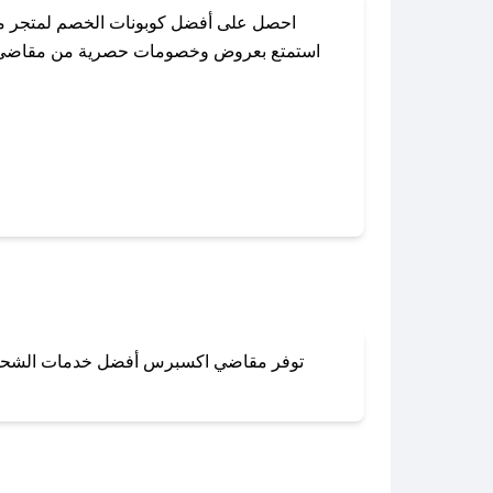
احصل على أفضل كوبونات الخصم لمتجر مق
استمتع بعروض وخصومات حصرية من مقاضي اكسب
باستخدام تطبيق صحصح، يمكنك العثور بسهولة عل
توفر مقاضي اكسبرس أفضل خدمات الشحن والت
لا تقلق! يمكنك التواص
في 