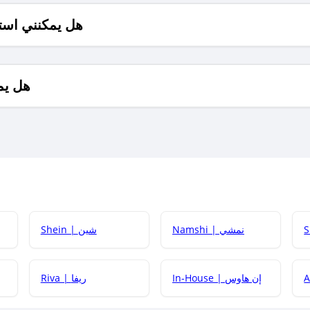
هل يمكنني است
هل يم
Namshi | نمشي
Shein | شين
كيف أحصل على
In-House | إن هاوس
Riva | ريفا