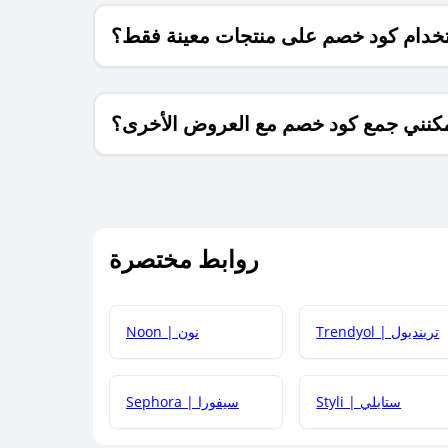
خدام كود خصم على منتجات معينة فقط؟
كنني جمع كود خصم مع العروض الأخرى؟
ما معنى كود خصم ؟
روابط مختصرة
كيف يمكنك استخدام كود الخصم؟
Trendyol | ترينديول
Noon | نون
 أحدث أكواد الخصم والعروض للمتاجر؟
Styli | ستايلي
Sephora | سيفورا