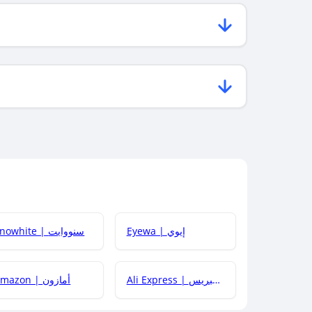
Eyewa | إيوي
Snowhite | سنووايت
Ali Express | علي إكسبريس
Amazon | أمازون