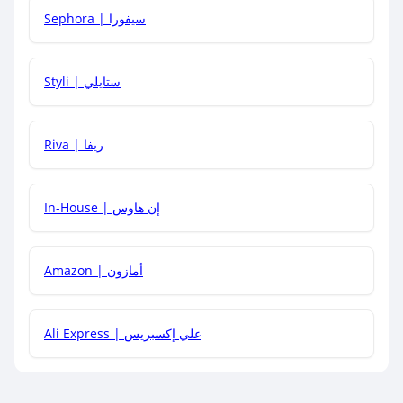
Sephora | سيفورا
هل يمكنني استخدام كود خصم على منتجات معينة فقط؟
Styli | ستايلي
هل يمكنني جمع كود خصم مع العروض الأخرى؟
Riva | ريفا
In-House | إن هاوس
Amazon | أمازون
Ali Express | علي إكسبريس