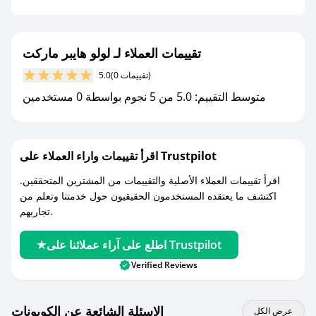
جديد.
مع صحصح، تسوق بذكاء ووفّر على كل مشترياتك مع
تقييمات العملاء لـ لولو هايبر ماركت
كوبونات خصم حصرية من لولو هايبر ماركت!
(0 تقييمات)
5.0
متوسط التقييم: 5.0 من 5 نجوم بواسطة 0 مستخدمين
اقرأ تقييمات واراء العملاء على Trustpilot
اقرأ تقييمات العملاء الأصلية والتقييمات من المشترين المتحققين.
اكتشف ما يعتقده المستخدمون الحقيقيون حول خدمتنا وتعلم من
تجاربهم.
اطلع على آراء عملائنا على Trustpilot
Verified Reviews
الاسئلة الشائعة عن الكوبونات
عرض الكل