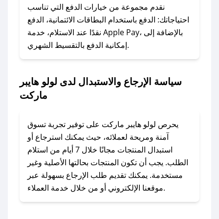
وسنقوم بحل المشكلة في أسرع وقت ممكن.
نقدم مجموعة من خيارات الدفع التي تناسب
احتياجاتك: الدفع باستخدام البطاقات الائتمانية، الدفع
### ماذا أفعل إذا لم أجد كود خصم لمتجري
نقدًا عند الاستلام، خدمة Apple Pay، بالإضافة إلى
المفضل؟
إمكانية الدفع بالتقسيط الشهري.
في حال عدم توفر كوبونات لمتجرك المفضل، يمكنك
مراسلتنا مباشرة وسنعمل على توفير الكوبونات في
سياسة الإرجاع والاستبدال لدى لولو هايبر
أسرع وقت ممكن.
ماركت
### كيف تحصل على كوبونات خصم حصرية من
لولو هايبر ماركت؟
يحرص لولو هايبر ماركت على توفير تجربة تسوق
للحصول على كوبونات وخصومات حصرية، قم بما
آمنة ومريحة لعملائه، حيث يمكنك استرجاع أو
يلي:
استبدال المنتجات مجانًا خلال 7 أيام من استلام
- اضغط على أيقونة متابعة لمتجر لولو هايبر ماركت
الطلب. يجب أن تكون المنتجات بحالتها الأصلية وغير
في تطبيق صحصح.
مستخدمة. يمكنك تقديم طلب الإرجاع بسهولة عبر
- تابع حسابنا الرسمي على تويتر وقم بتفعيل زر
موقعنا الإلكتروني أو من خلال خدمة العملاء.
التنبيهات.
- قم بتفعيل إشعارات تطبيق صحصح ليصلك كل