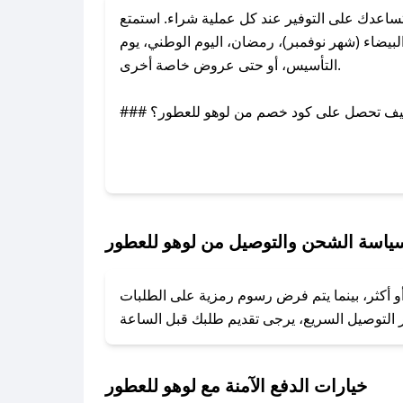
اعدك على التوفير عند كل عملية شراء. استمتع
يضاء (شهر نوفمبر)، رمضان، اليوم الوطني، يوم
التأسيس، أو حتى عروض خاصة أخرى.
### كيف تحصل على كود خصم من لوهو للعطور؟
بر تويتر أو البريد الإلكتروني لإضافته بسرعة.
### كيفية استخدام كود خصم لوهو للعطور؟
1. انسخ كود الخصم من تطبيق صحصح.
2. الصقه في خانة الدفع عند التسوق من لوهو للعطور.
ياسة الشحن والتوصيل من لوهو للعطور
### ماذا أفعل إذا لم يعمل كود الخصم؟
و أكثر، بينما يتم فرض رسوم رمزية على الطلبات
تروني، وسنقوم بحل المشكلة في أسرع وقت ممكن.
### ماذا أفعل إذا لم أجد كود خصم لمتجري المفضل؟
نعمل على توفير الكوبونات في أسرع وقت ممكن.
خيارات الدفع الآمنة مع لوهو للعطور