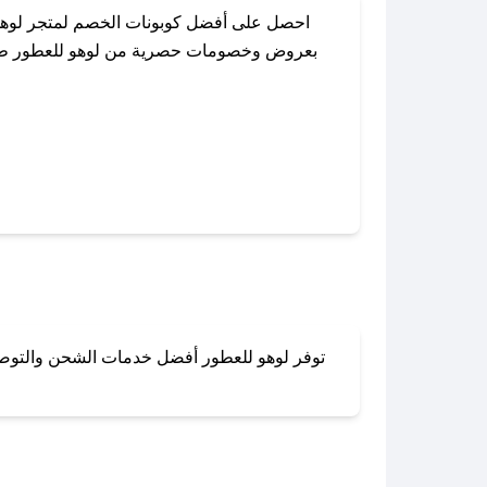
احصل على أفضل كوبونات الخصم لمتجر لوهو 
بعروض وخصومات حصرية من لوهو للعطور طوال ا
باستخدام تطبيق صحصح، يمكنك العثور بسهولة
توفر لوهو للعطور أفضل خدمات الشحن والتوصيل 
لا تقلق! يمكنك التواص
في 