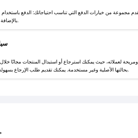
للحص
م مجموعة من خيارات الدفع التي تناسب احتياجاتك: الدفع باستخدام البطا
Apple Pay، بالإضافة إلى إمكانية الدفع بالتقسيط الشهري.
سيا
مع صحصح، تسوق بذكاء ووفّر على كل مشترياتك مع كوبونات خصم حصرية من لوهو للعطور!
بحالتها الأصلية وغير مستخدمة. يمكنك تقديم طلب الإرجاع بسهولة عبر موقعنا الإلكتروني أو من خلال خدمة العملاء.
متو