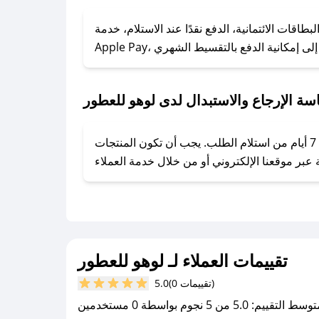
### كيف تحصل على كوبونات خصم حصرية من لوهو للعطور؟
ول على كوبونات وخصومات حصرية، قم بما يلي:
قات الائتمانية، الدفع نقدًا عند الاستلام، خدمة
- اضغط على أيقونة متابعة لمتجر لوهو للعطور في تطبيق صحصح.
- تابع حسابنا الرسمي على تويتر وقم بتفعيل زر التنبيهات.
- قم بتفعيل إشعارات تطبيق صحصح ليصلك كل جديد.
سة الإرجاع والاستبدال لدى لوهو للعطور
يحرص لوهو للعطور على توفير تجربة تسوق آمنة ومريحة لعملائه، حيث يمكنك استرجاع أو استبدال المنتجات مجانًا خلال 7 أيام من استلام الطلب. يجب أن تكون المنتجات
تقييمات العملاء لـ لوهو للعطور
(0 تقييمات)
5.0
سط التقييم: 5.0 من 5 نجوم بواسطة 0 مستخدمين