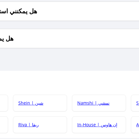
هل يمكنني است
هل يم
Namshi | نمشي
Shein | شين
كيف أحصل على
In-House | إن هاوس
Riva | ريفا