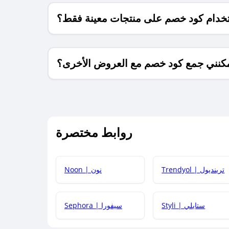
خدام كود خصم على منتجات معينة فقط؟
كنني جمع كود خصم مع العروض الأخرى؟
ما معنى كود خصم ؟
روابط مختصرة
كيف يمكنك استخدام كود الخصم؟
Trendyol | ترينديول
Noon | نون
 أحدث أكواد الخصم والعروض للمتاجر؟
Styli | ستايلي
Sephora | سيفورا