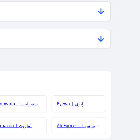
Eyewa | إيوي
Snowhite | سنووايت
Ali Express | علي إكسبريس
Amazon | أمازون