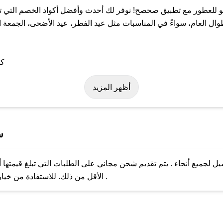
للعطور مع تطبيق صحصح! نوفر لك أحدث وأفضل أكواد الخصم التي تس
لعام، سواءً في المناسبات مثل عيد الفطر، عيد الأضحى، الجمعة الب
 على كود خصم لوهو للعطور. وفي حال عدم توفر الكوبون، تواصل معنا ع
أظهر المزيد
س
لجميع أنحاء . يتم تقديم شحن مجاني على الطلبات التي تبلغ قيمتها أ
ل مع فريق دعم صحصح عبر الرسائل الخاصة على تويتر أو البريد الإلك
الأقل من ذلك. للاستفادة من خيار التوصيل السريع، يرجى تقديم طلبك قبل الساعة .
حال عدم توفر كوبونات لمتجرك المفضل، يمكنك مراسلتنا مباشرة وس