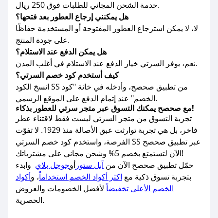
خدمة الشحن المجاني للطلبات فوق 250 ريال.
هل يمكنني إرجاع العطور بعد فتحها؟
لا، لا يمكن استرجاع العطور المفتوحة أو المستخدمة حفاظًا
على جودة المنتج.
هل يمكن الدفع عند الاستلام؟
نعم، يوفر السرتي خيار الدفع عند الاستلام في أغلب المدن.
كيف أستخدم كود خصم السرتي؟
انسخ الكود SS من تطبيق صحصح، وأدخله في خانة "كود
الخصم" عند إتمام الدفع على الموقع الرسمي.
مع صحصح يمكنك التسوق عبر متجر سرتي للعطور بذكاء!
تجربة التسوق من متجر السرتي ليست فقط لاقتناء عطر
فاخر، بل هي تجربة توارثت عبق الأصالة منذ 1929. لا تفوّت
الفرصة، واستخدم كود خصم السرتي SS عبر تطبيق صحصح
الآن لتستمتع بخصم 5% وشحن مجاني على مشترياتك!
حمّل تطبيق صحصح الآن من
آبل ستور
أو
جوجل بلاي
وابدء
بتجربة تسوق ذكية مع
اكثر أكواد الخصم استخداماً
، و
أكواد
الخصم الأعلى تخفيضاً
لأفضل الخصومات والعروض
الحصرية.