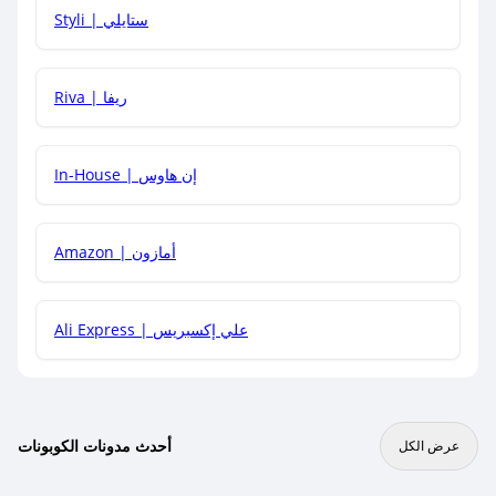
هل يمكنني استخدام كود خصم على منتجات معينة فقط؟
Styli | ستايلي
هل يمكنني جمع كود خصم مع العروض الأخرى؟
Riva | ريفا
In-House | إن هاوس
Amazon | أمازون
Ali Express | علي إكسبريس
أحدث مدونات الكوبونات
عرض الكل