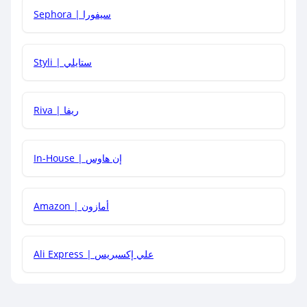
Sephora | سيفورا
هل يمكنني استخدام كود خصم على منتجات معينة فقط؟
Styli | ستايلي
هل يمكنني جمع كود خصم مع العروض الأخرى؟
Riva | ريفا
In-House | إن هاوس
Amazon | أمازون
Ali Express | علي إكسبريس