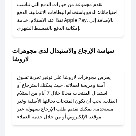
وسنقوم بحل المشكلة في أسرع وقت ممكن.
نقدم مجموعة من خيارات الدفع التي تناسب
احتياجاتك: الدفع باستخدام البطاقات الائتمانية، الدفع
### ماذا أفعل إذا لم أجد كود خصم لمتجري
نقدًا عند الاستلام، خدمة Apple Pay، بالإضافة إلى
المفضل؟
إمكانية الدفع بالتقسيط الشهري.
في حال عدم توفر كوبونات لمتجرك المفضل، يمكنك
مراسلتنا مباشرة وسنعمل على توفير الكوبونات في
سياسة الإرجاع والاستبدال لدى مجوهرات
أسرع وقت ممكن.
لاروشا
### كيف تحصل على كوبونات خصم حصرية من
مجوهرات لاروشا؟
يحرص مجوهرات لاروشا على توفير تجربة تسوق
للحصول على كوبونات وخصومات حصرية، قم بما
آمنة ومريحة لعملائه، حيث يمكنك استرجاع أو
يلي:
استبدال المنتجات مجانًا خلال 7 أيام من استلام
- اضغط على أيقونة متابعة لمتجر مجوهرات لاروشا
الطلب. يجب أن تكون المنتجات بحالتها الأصلية وغير
في تطبيق صحصح.
مستخدمة. يمكنك تقديم طلب الإرجاع بسهولة عبر
- تابع حسابنا الرسمي على تويتر وقم بتفعيل زر
موقعنا الإلكتروني أو من خلال خدمة العملاء.
التنبيهات.
- قم بتفعيل إشعارات تطبيق صحصح ليصلك كل