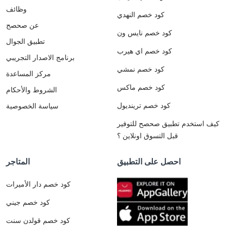
وظائف
كود خصم النهدي
عن صحصح
كود خصم نايس ون
تطبيق الجوال
كود خصم اي هيرب
برنامج الاصدار التجريبي
كود خصم نمشي
مركز المساعدة
كود خصم ماكس
الشروط والأحكام
كود خصم ترينديول
سياسة الخصوصية
كيف استخدم تطبيق صحصح للتوفير
قبل التسوق اونلاين ؟
احصل على التطبيق
المتاجر
كود خصم دار الأميرات
كود خصم جيني
كود خصم قولدن سنت