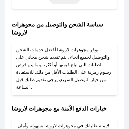
حتى عروض خاصة أخرى.
### كيف تحصل على كود خصم من مجوهرات
سياسة الشحن والتوصيل من مجوهرات
لاروشا؟
لاروشا
باستخدام تطبيق صحصح، يمكنك العثور بسهولة على
كود خصم مجوهرات لاروشا. وفي حال عدم توفر
توفر مجوهرات لاروشا أفضل خدمات الشحن
الكوبون، تواصل معنا عبر تويتر أو البريد الإلكتروني
والتوصيل لجميع أنحاء . يتم تقديم شحن مجاني على
لإضافته بسرعة.
الطلبات التي تبلغ قيمتها أو أكثر، بينما يتم فرض
رسوم رمزية على الطلبات الأقل من ذلك. للاستفادة
### كيفية استخدام كود خصم مجوهرات لاروشا؟
من خيار التوصيل السريع، يرجى تقديم طلبك قبل
1. انسخ كود الخصم من تطبيق صحصح.
الساعة .
2. الصقه في خانة الدفع عند التسوق من مجوهرات
لاروشا.
خيارات الدفع الآمنة مع مجوهرات لاروشا
### ماذا أفعل إذا لم يعمل كود الخصم؟
لا تقلق! يمكنك التواصل مع فريق دعم صحصح عبر
الرسائل الخاصة على تويتر أو البريد الإلكتروني،
لإتمام طلباتك في مجوهرات لاروشا بسهولة وأمان،