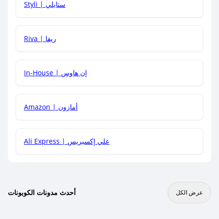
Styli | ستايلي
هل يمكنني جمع كود خصم مع العروض الأخرى؟
Riva | ريفا
In-House | إن هاوس
Amazon | أمازون
Ali Express | علي إكسبريس
أحدث مدونات الكوبونات
عرض الكل