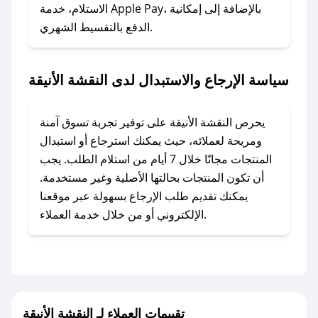
الاستلام، خدمة Apple Pay، بالإضافة إلى إمكانية
الدفع بالتقسيط الشهري.
### ماذا أفعل إذا لم أجد كود خصم لمتجري
المفضل؟
في حال عدم توفر كوبونات لمتجرك المفضل، يمكنك
سياسة الإرجاع والاستبدال لدى النقشة الأنيقة
مراسلتنا مباشرة وسنعمل على توفير الكوبونات في
أسرع وقت ممكن.
يحرص النقشة الأنيقة على توفير تجربة تسوق آمنة
### كيف تحصل على كوبونات خصم حصرية من
ومريحة لعملائه، حيث يمكنك استرجاع أو استبدال
النقشة الأنيقة؟
المنتجات مجانًا خلال 7 أيام من استلام الطلب. يجب
للحصول على كوبونات وخصومات حصرية، قم بما
أن تكون المنتجات بحالتها الأصلية وغير مستخدمة.
يلي:
يمكنك تقديم طلب الإرجاع بسهولة عبر موقعنا
- اضغط على أيقونة متابعة لمتجر النقشة الأنيقة في
الإلكتروني أو من خلال خدمة العملاء.
تطبيق صحصح.
- تابع حسابنا الرسمي على تويتر وقم بتفعيل زر
التنبيهات.
- قم بتفعيل إشعارات تطبيق صحصح ليصلك كل
جديد.
تقييمات العملاء لـ النقشة الأنيقة