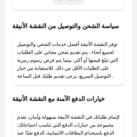
حتى عروض خاصة أخرى.
### كيف تحصل على كود خصم من النقشة الأنيقة؟
سياسة الشحن والتوصيل من النقشة الأنيقة
باستخدام تطبيق صحصح، يمكنك العثور بسهولة على
كود خصم النقشة الأنيقة. وفي حال عدم توفر
توفر النقشة الأنيقة أفضل خدمات الشحن والتوصيل
الكوبون، تواصل معنا عبر تويتر أو البريد الإلكتروني
لجميع أنحاء . يتم تقديم شحن مجاني على الطلبات
لإضافته بسرعة.
التي تبلغ قيمتها أو أكثر، بينما يتم فرض رسوم رمزية
على الطلبات الأقل من ذلك. للاستفادة من خيار
### كيفية استخدام كود خصم النقشة الأنيقة؟
التوصيل السريع، يرجى تقديم طلبك قبل الساعة .
1. انسخ كود الخصم من تطبيق صحصح.
2. الصقه في خانة الدفع عند التسوق من النقشة
الأنيقة.
خيارات الدفع الآمنة مع النقشة الأنيقة
### ماذا أفعل إذا لم يعمل كود الخصم؟
لا تقلق! يمكنك التواصل مع فريق دعم صحصح عبر
لإتمام طلباتك في النقشة الأنيقة بسهولة وأمان، نقدم
الرسائل الخاصة على تويتر أو البريد الإلكتروني،
مجموعة من خيارات الدفع التي تناسب احتياجاتك:
وسنقوم بحل المشكلة في أسرع وقت ممكن.
الدفع باستخدام البطاقات الائتمانية، الدفع نقدًا عند