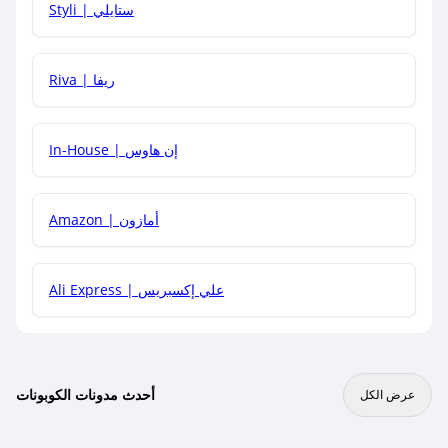
Styli | ستايلي
هل يمكنني جمع كود خصم مع العروض الأخرى؟
Riva | ريفا
In-House | إن هاوس
Amazon | أمازون
Ali Express | علي إكسبريس
أحدث مدونات الكوبونات
عرض الكل