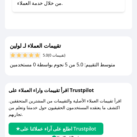
صحصح.
من خلال خدمة العملاء.
- تابع حسابنا الرسمي على تويتر وقم بتفعيل زر
التنبيهات.
- قم بتفعيل إشعارات تطبيق صحصح ليصلك كل
جديد.
تقييمات العملاء لـ لولين
مع صحصح، تسوق بذكاء ووفّر على كل مشترياتك مع
(0 تقييمات)
5.0
كوبونات خصم حصرية من لولين!
متوسط التقييم: 5.0 من 5 نجوم بواسطة 0 مستخدمين
اقرأ تقييمات واراء العملاء على Trustpilot
اقرأ تقييمات العملاء الأصلية والتقييمات من المشترين المتحققين.
اكتشف ما يعتقده المستخدمون الحقيقيون حول خدمتنا وتعلم من
تجاربهم.
اطلع على آراء عملائنا على Trustpilot