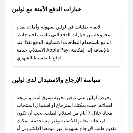
خيارات الدفع الآمنة مع لولين
### ماذا أفعل إذا لم يعمل كود الخصم؟
لا تقلق! يمكنك التواصل مع فريق دعم صحصح عبر
الرسائل الخاصة على تويتر أو البريد الإلكتروني،
لإتمام طلباتك في لولين بسهولة وأمان، نقدم
وسنقوم بحل المشكلة في أسرع وقت ممكن.
مجموعة من خيارات الدفع التي تناسب احتياجاتك:
الدفع باستخدام البطاقات الائتمانية، الدفع نقدًا عند
### ماذا أفعل إذا لم أجد كود خصم لمتجري
الاستلام، خدمة Apple Pay، بالإضافة إلى إمكانية
الدفع بالتقسيط الشهري.
المفضل؟
في حال عدم توفر كوبونات لمتجرك المفضل، يمكنك
مراسلتنا مباشرة وسنعمل على توفير الكوبونات في
سياسة الإرجاع والاستبدال لدى لولين
أسرع وقت ممكن.
### كيف تحصل على كوبونات خصم حصرية من
يحرص لولين على توفير تجربة تسوق آمنة ومريحة
لولين؟
لعملائه، حيث يمكنك استرجاع أو استبدال المنتجات
للحصول على كوبونات وخصومات حصرية، قم بما
مجانًا خلال 7 أيام من استلام الطلب. يجب أن تكون
يلي:
المنتجات بحالتها الأصلية وغير مستخدمة. يمكنك
- اضغط على أيقونة متابعة لمتجر لولين في تطبيق
تقديم طلب الإرجاع بسهولة عبر موقعنا الإلكتروني أو