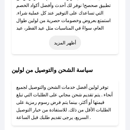
تطبيق صحصح! نوفر لك أحدث وأفضل أكواد الخصم
التي تساعدك على التوفير عند كل عملية شراء.
استمتع بعروض وخصومات حصرية من لولين طوال
العام، سواءً في المناسبات مثل عيد الفطر، عيد
الأضحى، الجمعة البيضاء (شهر نوفمبر)، رمضان،
أظهر المزيد
اليوم الوطني، يوم التأسيس، أو حتى عروض خاصة
أخرى.
### كيف تحصل على كود خصم من لولين؟
سياسة الشحن والتوصيل من لولين
باستخدام تطبيق صحصح، يمكنك العثور بسهولة على
كود خصم لولين. وفي حال عدم توفر الكوبون،
توفر لولين أفضل خدمات الشحن والتوصيل لجميع
تواصل معنا عبر تويتر أو البريد الإلكتروني لإضافته
أنحاء . يتم تقديم شحن مجاني على الطلبات التي تبلغ
بسرعة.
قيمتها أو أكثر، بينما يتم فرض رسوم رمزية على
الطلبات الأقل من ذلك. للاستفادة من خيار التوصيل
### كيفية استخدام كود خصم لولين؟
السريع، يرجى تقديم طلبك قبل الساعة .
1. انسخ كود الخصم من تطبيق صحصح.
2. الصقه في خانة الدفع عند التسوق من لولين.