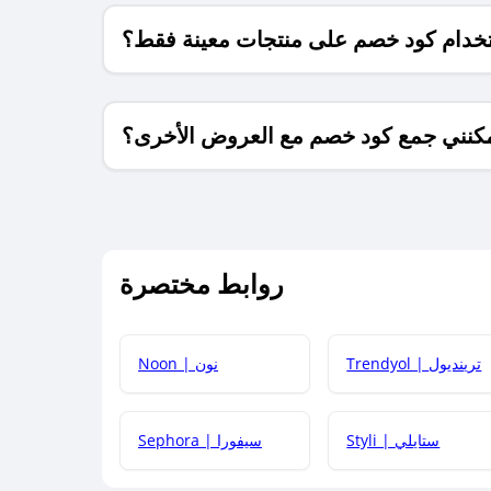
خدام كود خصم على منتجات معينة فقط؟
كنني جمع كود خصم مع العروض الأخرى؟
ما معنى كود خصم ؟
روابط مختصرة
كيف يمكنك استخدام كود الخصم؟
Trendyol | ترينديول
Noon | نون
 أحدث أكواد الخصم والعروض للمتاجر؟
Styli | ستايلي
Sephora | سيفورا