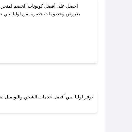
احصل على أفضل كوبونات الخصم لمتجر لو
بعروض وخصومات حصرية من لوليا بيبي طوال 
باستخدام تطبيق صحصح، يمكنك العثور بسه
توفر لوليا بيبي أفضل خدمات الشحن والتوصيل لجمي
لا تقلق! يمكنك التواص
في 