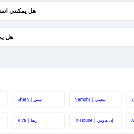
هل يمكنني است
هل يم
Namshi | نمشي
Shein | شين
كيف أحصل على
In-House | إن هاوس
Riva | ريفا