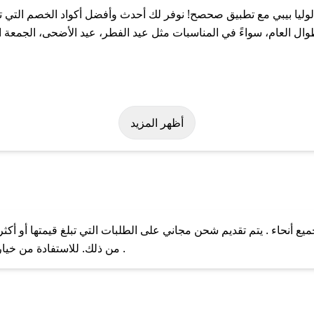
ليا بيبي مع تطبيق صحصح! نوفر لك أحدث وأفضل أكواد الخصم التي تس
العام، سواءً في المناسبات مثل عيد الفطر، عيد الأضحى، الجمعة ال
ولة على كود خصم لوليا بيبي. وفي حال عدم توفر الكوبون، تواصل معنا 
أظهر المزيد
ع أنحاء . يتم تقديم شحن مجاني على الطلبات التي تبلغ قيمتها أو أكث
ل مع فريق دعم صحصح عبر الرسائل الخاصة على تويتر أو البريد الإلك
من ذلك. للاستفادة من خيار التوصيل السريع، يرجى تقديم طلبك قبل الساعة .
حال عدم توفر كوبونات لمتجرك المفضل، يمكنك مراسلتنا مباشرة وس