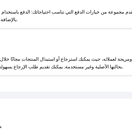
للحص
قدم مجموعة من خيارات الدفع التي تناسب احتياجاتك: الدفع باستخدام البط
Apple Pay، بالإضافة إلى إمكانية الدفع بالتقسيط الشهري.
مع صحصح، تسوق بذكاء ووفّر على كل مشترياتك مع كوبونات خصم حصرية من لوليا بيبي!
بحالتها الأصلية وغير مستخدمة. يمكنك تقديم طلب الإرجاع بسهولة عبر موقعنا الإلكتروني أو من خلال خدمة العملاء.
متو