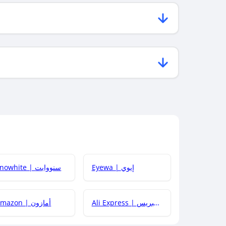
Eyewa | إيوي
Snowhite | سنووايت
Ali Express | علي إكسبريس
Amazon | أمازون