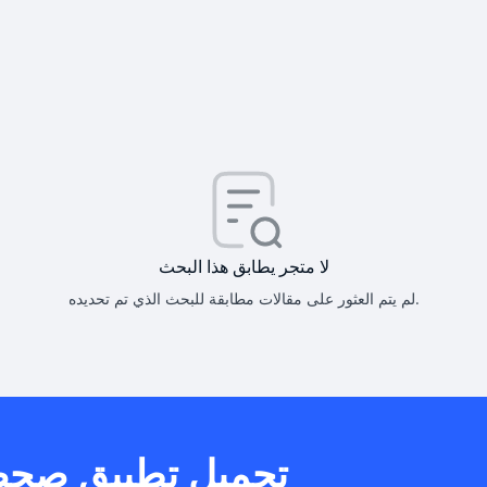
كيف أحصل على
كيف يم
لا متجر يطابق هذا البحث
لم يتم العثور على مقالات مطابقة للبحث الذي تم تحديده.
هل يمكنني است
تحميل تطبيق صح