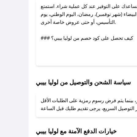
اعدك على التوفير عند كل عملية شراء. استمتع
بيضاء (شهر نوفمبر)، رمضان، اليوم الوطني، يوم
التأسيس، أو حتى عروض خاصة أخرى.
### كيف تحصل على كود خصم من لوليا بيبي؟
عبر تويتر أو البريد الإلكتروني لإضافته بسرعة.
### كيفية استخدام كود خصم لوليا بيبي؟
1. انسخ كود الخصم من تطبيق صحصح.
2. الصقه في خانة الدفع عند التسوق من لوليا بيبي.
سياسة الشحن والتوصيل من لوليا بيبي
### ماذا أفعل إذا لم يعمل كود الخصم؟
ر، بينما يتم فرض رسوم رمزية على الطلبات الأقل
تروني، وسنقوم بحل المشكلة في أسرع وقت ممكن.
### ماذا أفعل إذا لم أجد كود خصم لمتجري المفضل؟
نعمل على توفير الكوبونات في أسرع وقت ممكن.
خيارات الدفع الآمنة مع لوليا بيبي