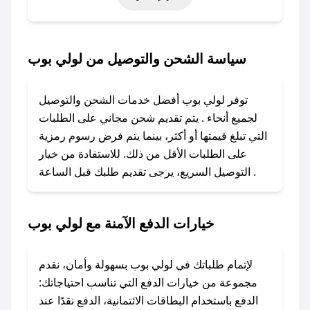
خاصة أخرى.
### كيف تحصل على كود خصم من لولي بوب؟
سياسة الشحن والتوصيل من لولي بوب
باستخدام تطبيق صحصح، يمكنك العثور بسهولة على
كود خصم لولي بوب. وفي حال عدم توفر الكوبون،
توفر لولي بوب أفضل خدمات الشحن والتوصيل
تواصل معنا عبر تويتر أو البريد الإلكتروني لإضافته
لجميع أنحاء . يتم تقديم شحن مجاني على الطلبات
بسرعة.
التي تبلغ قيمتها أو أكثر، بينما يتم فرض رسوم رمزية
على الطلبات الأقل من ذلك. للاستفادة من خيار
### كيفية استخدام كود خصم لولي بوب؟
التوصيل السريع، يرجى تقديم طلبك قبل الساعة .
1. انسخ كود الخصم من تطبيق صحصح.
2. الصقه في خانة الدفع عند التسوق من لولي بوب.
خيارات الدفع الآمنة مع لولي بوب
### ماذا أفعل إذا لم يعمل كود الخصم؟
لا تقلق! يمكنك التواصل مع فريق دعم صحصح عبر
الرسائل الخاصة على تويتر أو البريد الإلكتروني،
لإتمام طلباتك في لولي بوب بسهولة وأمان، نقدم
وسنقوم بحل المشكلة في أسرع وقت ممكن.
مجموعة من خيارات الدفع التي تناسب احتياجاتك:
الدفع باستخدام البطاقات الائتمانية، الدفع نقدًا عند