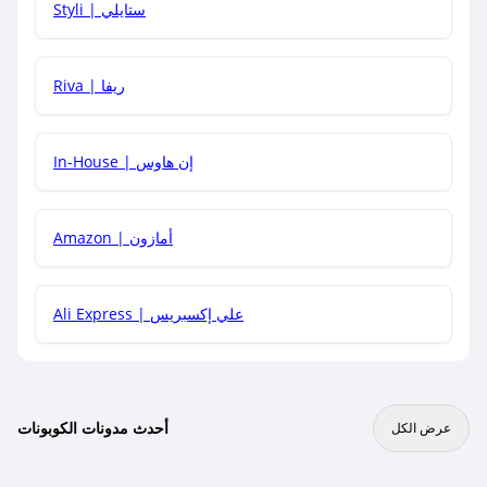
Styli | ستايلي
هل يمكنني جمع كود خصم مع العروض الأخرى؟
Riva | ريفا
In-House | إن هاوس
Amazon | أمازون
Ali Express | علي إكسبريس
أحدث مدونات الكوبونات
عرض الكل