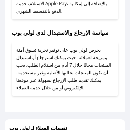
### ماذا أفعل إذا لم أجد كود خصم لمتجري
الاستلام، خدمة Apple Pay، بالإضافة إلى إمكانية
الدفع بالتقسيط الشهري.
المفضل؟
في حال عدم توفر كوبونات لمتجرك المفضل، يمكنك
مراسلتنا مباشرة وسنعمل على توفير الكوبونات في
سياسة الإرجاع والاستبدال لدى لولي بوب
أسرع وقت ممكن.
### كيف تحصل على كوبونات خصم حصرية من
يحرص لولي بوب على توفير تجربة تسوق آمنة
لولي بوب؟
ومريحة لعملائه، حيث يمكنك استرجاع أو استبدال
للحصول على كوبونات وخصومات حصرية، قم بما
المنتجات مجانًا خلال 7 أيام من استلام الطلب. يجب
يلي:
أن تكون المنتجات بحالتها الأصلية وغير مستخدمة.
- اضغط على أيقونة متابعة لمتجر لولي بوب في
يمكنك تقديم طلب الإرجاع بسهولة عبر موقعنا
تطبيق صحصح.
الإلكتروني أو من خلال خدمة العملاء.
- تابع حسابنا الرسمي على تويتر وقم بتفعيل زر
التنبيهات.
- قم بتفعيل إشعارات تطبيق صحصح ليصلك كل
جديد.
تقييمات العملاء لـ لولي بوب