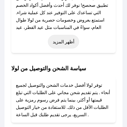
تطبيق صحصح! نوفر لك أحدث وأفضل أكواد الخصم
التي تساعدك على التوفير عند كل عملية شراء.
استمتع بعروض وخصومات حصرية من لولا طوال
العام، سواءً في المناسبات مثل عيد الفطر، عيد
الأضحى، الجمعة البيضاء (شهر نوفمبر)، رمضان،
أظهر المزيد
اليوم الوطني، يوم التأسيس، أو حتى عروض خاصة
أخرى.
### كيف تحصل على كود خصم من لولا؟
سياسة الشحن والتوصيل من لولا
باستخدام تطبيق صحصح، يمكنك العثور بسهولة على
كود خصم لولا. وفي حال عدم توفر الكوبون، تواصل
توفر لولا أفضل خدمات الشحن والتوصيل لجميع
معنا عبر تويتر أو البريد الإلكتروني لإضافته بسرعة.
أنحاء . يتم تقديم شحن مجاني على الطلبات التي تبلغ
قيمتها أو أكثر، بينما يتم فرض رسوم رمزية على
### كيفية استخدام كود خصم لولا؟
الطلبات الأقل من ذلك. للاستفادة من خيار التوصيل
1. انسخ كود الخصم من تطبيق صحصح.
السريع، يرجى تقديم طلبك قبل الساعة .
2. الصقه في خانة الدفع عند التسوق من لولا.