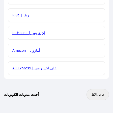
هل يمكنني جمع كود خصم مع العروض الأخرى؟
Riva | ريفا
In-House | إن هاوس
Amazon | أمازون
Ali Express | علي إكسبريس
أحدث مدونات الكوبونات
عرض الكل