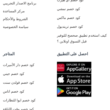
برنامج الاصدار التجريبي
كود خصم نمشي
مركز المساعدة
كود خصم ماكس
الشروط والأحكام
كود خصم ترينديول
سياسة الخصوصية
كيف استخدم تطبيق صحصح للتوفير
قبل التسوق اونلاين ؟
احصل على التطبيق
المتاجر
كود خصم دار الأميرات
كود خصم جيني
كود خصم قولدن سنت
كود خصم اناس
كود خصم ايوا للنظارات
كود خصم وقت اللياقة