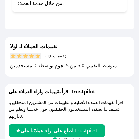
- تابع حسابنا الرسمي على تويتر وقم بتفعيل زر
من خلال خدمة العملاء.
التنبيهات.
- قم بتفعيل إشعارات تطبيق صحصح ليصلك كل
جديد.
مع صحصح، تسوق بذكاء ووفّر على كل مشترياتك مع
تقييمات العملاء لـ لولا
كوبونات خصم حصرية من لولا!
(0 تقييمات)
5.0
متوسط التقييم: 5.0 من 5 نجوم بواسطة 0 مستخدمين
اقرأ تقييمات واراء العملاء على Trustpilot
اقرأ تقييمات العملاء الأصلية والتقييمات من المشترين المتحققين.
اكتشف ما يعتقده المستخدمون الحقيقيون حول خدمتنا وتعلم من
تجاربهم.
اطلع على آراء عملائنا على Trustpilot