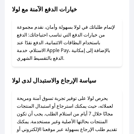
### ماذا أفعل إذا لم يعمل كود الخصم؟
خيارات الدفع الآمنة مع لولا
لا تقلق! يمكنك التواصل مع فريق دعم صحصح عبر
الرسائل الخاصة على تويتر أو البريد الإلكتروني،
وسنقوم بحل المشكلة في أسرع وقت ممكن.
لإتمام طلباتك في لولا بسهولة وأمان، نقدم مجموعة
من خيارات الدفع التي تناسب احتياجاتك: الدفع
### ماذا أفعل إذا لم أجد كود خصم لمتجري
باستخدام البطاقات الائتمانية، الدفع نقدًا عند
المفضل؟
الاستلام، خدمة Apple Pay، بالإضافة إلى إمكانية
الدفع بالتقسيط الشهري.
في حال عدم توفر كوبونات لمتجرك المفضل، يمكنك
مراسلتنا مباشرة وسنعمل على توفير الكوبونات في
أسرع وقت ممكن.
سياسة الإرجاع والاستبدال لدى لولا
### كيف تحصل على كوبونات خصم حصرية من
لولا؟
يحرص لولا على توفير تجربة تسوق آمنة ومريحة
للحصول على كوبونات وخصومات حصرية، قم بما
لعملائه، حيث يمكنك استرجاع أو استبدال المنتجات
يلي:
مجانًا خلال 7 أيام من استلام الطلب. يجب أن تكون
- اضغط على أيقونة متابعة لمتجر لولا في تطبيق
المنتجات بحالتها الأصلية وغير مستخدمة. يمكنك
صحصح.
تقديم طلب الإرجاع بسهولة عبر موقعنا الإلكتروني أو