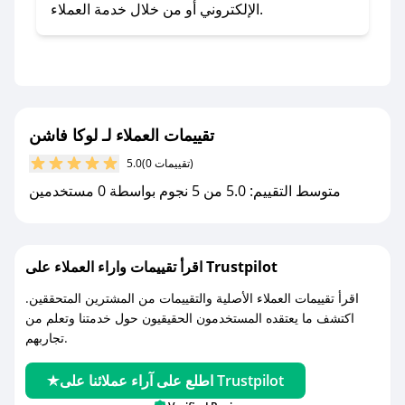
تطبيق صحصح.
الإلكتروني أو من خلال خدمة العملاء.
- تابع حسابنا الرسمي على تويتر وقم بتفعيل زر
التنبيهات.
- قم بتفعيل إشعارات تطبيق صحصح ليصلك كل
جديد.
تقييمات العملاء لـ لوكا فاشن
مع صحصح، تسوق بذكاء ووفّر على كل مشترياتك مع
(0 تقييمات)
5.0
كوبونات خصم حصرية من لوكا فاشن!
متوسط التقييم: 5.0 من 5 نجوم بواسطة 0 مستخدمين
اقرأ تقييمات واراء العملاء على Trustpilot
اقرأ تقييمات العملاء الأصلية والتقييمات من المشترين المتحققين.
اكتشف ما يعتقده المستخدمون الحقيقيون حول خدمتنا وتعلم من
تجاربهم.
اطلع على آراء عملائنا على Trustpilot