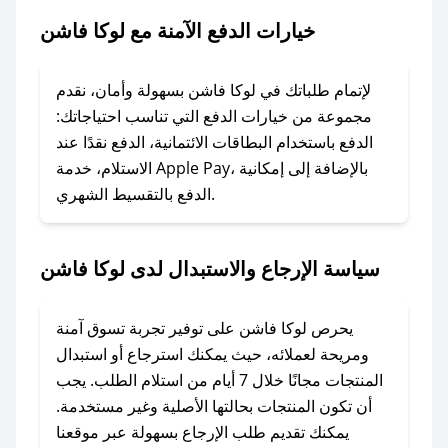
خيارات الدفع الآمنة مع لوكا فاشن
### ماذا أفعل إذا لم يعمل كود الخصم؟
لا تقلق! يمكنك التواصل مع فريق دعم صحصح عبر
الرسائل الخاصة على تويتر أو البريد الإلكتروني،
لإتمام طلباتك في لوكا فاشن بسهولة وأمان، نقدم
وسنقوم بحل المشكلة في أسرع وقت ممكن.
مجموعة من خيارات الدفع التي تناسب احتياجاتك:
الدفع باستخدام البطاقات الائتمانية، الدفع نقدًا عند
### ماذا أفعل إذا لم أجد كود خصم لمتجري
الاستلام، خدمة Apple Pay، بالإضافة إلى إمكانية
الدفع بالتقسيط الشهري.
المفضل؟
في حال عدم توفر كوبونات لمتجرك المفضل، يمكنك
مراسلتنا مباشرة وسنعمل على توفير الكوبونات في
سياسة الإرجاع والاستبدال لدى لوكا فاشن
أسرع وقت ممكن.
### كيف تحصل على كوبونات خصم حصرية من
يحرص لوكا فاشن على توفير تجربة تسوق آمنة
لوكا فاشن؟
ومريحة لعملائه، حيث يمكنك استرجاع أو استبدال
للحصول على كوبونات وخصومات حصرية، قم بما
المنتجات مجانًا خلال 7 أيام من استلام الطلب. يجب
يلي:
أن تكون المنتجات بحالتها الأصلية وغير مستخدمة.
- اضغط على أيقونة متابعة لمتجر لوكا فاشن في
يمكنك تقديم طلب الإرجاع بسهولة عبر موقعنا