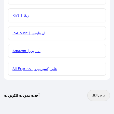
هل يمكنني جمع كود خصم مع العروض الأخرى؟
Riva | ريفا
In-House | إن هاوس
Amazon | أمازون
Ali Express | علي إكسبريس
أحدث مدونات الكوبونات
عرض الكل