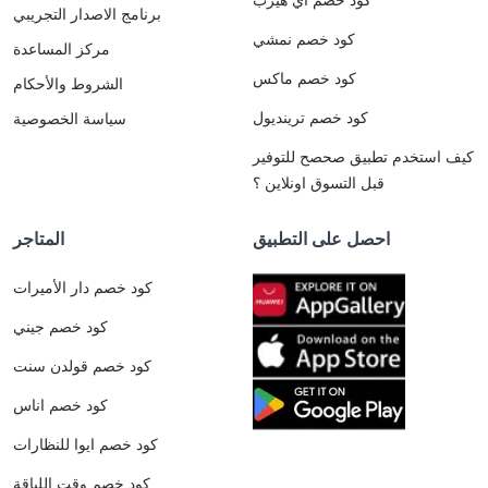
برنامج الاصدار التجريبي
كود خصم نمشي
مركز المساعدة
كود خصم ماكس
الشروط والأحكام
كود خصم ترينديول
سياسة الخصوصية
كيف استخدم تطبيق صحصح للتوفير
قبل التسوق اونلاين ؟
احصل على التطبيق
المتاجر
كود خصم دار الأميرات
كود خصم جيني
كود خصم قولدن سنت
كود خصم اناس
كود خصم ايوا للنظارات
كود خصم وقت اللياقة