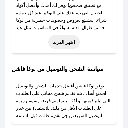
مع تطبيق صحصح! نوفر لك أحدث وأفضل أكواد
الخصم التي تساعدك على التوفير عند كل عملية
شراء. استمتع بعروض وخصومات حصرية من لوكا
فاشن طوال العام، سواءً في المناسبات مثل عيد
الفطر، عيد الأضحى، الجمعة البيضاء (شهر نوفمبر)،
أظهر المزيد
رمضان، اليوم الوطني، يوم التأسيس، أو حتى عروض
خاصة أخرى.
### كيف تحصل على كود خصم من لوكا فاشن؟
سياسة الشحن والتوصيل من لوكا فاشن
باستخدام تطبيق صحصح، يمكنك العثور بسهولة على
كود خصم لوكا فاشن. وفي حال عدم توفر الكوبون،
توفر لوكا فاشن أفضل خدمات الشحن والتوصيل
تواصل معنا عبر تويتر أو البريد الإلكتروني لإضافته
لجميع أنحاء . يتم تقديم شحن مجاني على الطلبات
بسرعة.
التي تبلغ قيمتها أو أكثر، بينما يتم فرض رسوم رمزية
على الطلبات الأقل من ذلك. للاستفادة من خيار
### كيفية استخدام كود خصم لوكا فاشن؟
التوصيل السريع، يرجى تقديم طلبك قبل الساعة .
1. انسخ كود الخصم من تطبيق صحصح.
2. الصقه في خانة الدفع عند التسوق من لوكا فاشن.