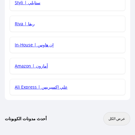
Styli | ستايلي
هل يمكنني جمع كود خصم مع العروض الأخرى؟
Riva | ريفا
In-House | إن هاوس
Amazon | أمازون
Ali Express | علي إكسبريس
أحدث مدونات الكوبونات
عرض الكل