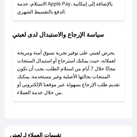
### ماذا أفعل إذا لم أجد كود خصم لمتجري
الاستلام، خدمة Apple Pay، بالإضافة إلى إمكانية
الدفع بالتقسيط الشهري.
المفضل؟
في حال عدم توفر كوبونات لمتجرك المفضل، يمكنك
مراسلتنا مباشرة وسنعمل على توفير الكوبونات في
سياسة الإرجاع والاستبدال لدى لعبتي
أسرع وقت ممكن.
### كيف تحصل على كوبونات خصم حصرية من
يحرص لعبتي على توفير تجربة تسوق آمنة ومريحة
لعبتي؟
لعملائه، حيث يمكنك استرجاع أو استبدال المنتجات
للحصول على كوبونات وخصومات حصرية، قم بما
مجانًا خلال 7 أيام من استلام الطلب. يجب أن تكون
يلي:
المنتجات بحالتها الأصلية وغير مستخدمة. يمكنك
- اضغط على أيقونة متابعة لمتجر لعبتي في تطبيق
تقديم طلب الإرجاع بسهولة عبر موقعنا الإلكتروني أو
صحصح.
من خلال خدمة العملاء.
- تابع حسابنا الرسمي على تويتر وقم بتفعيل زر
التنبيهات.
- قم بتفعيل إشعارات تطبيق صحصح ليصلك كل
جديد.
تقييمات العملاء لـ لعبتي