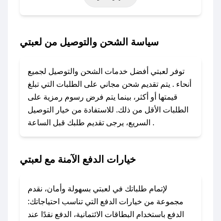
أخرى.
### كيف تحصل على كود خصم من لعبتي؟
سياسة الشحن والتوصيل من لعبتي
باستخدام تطبيق صحصح، يمكنك العثور بسهولة على
كود خصم لعبتي. وفي حال عدم توفر الكوبون،
توفر لعبتي أفضل خدمات الشحن والتوصيل لجميع
تواصل معنا عبر تويتر أو البريد الإلكتروني لإضافته
أنحاء . يتم تقديم شحن مجاني على الطلبات التي تبلغ
بسرعة.
قيمتها أو أكثر، بينما يتم فرض رسوم رمزية على
الطلبات الأقل من ذلك. للاستفادة من خيار التوصيل
### كيفية استخدام كود خصم لعبتي؟
السريع، يرجى تقديم طلبك قبل الساعة .
1. انسخ كود الخصم من تطبيق صحصح.
2. الصقه في خانة الدفع عند التسوق من لعبتي.
خيارات الدفع الآمنة مع لعبتي
### ماذا أفعل إذا لم يعمل كود الخصم؟
لا تقلق! يمكنك التواصل مع فريق دعم صحصح عبر
الرسائل الخاصة على تويتر أو البريد الإلكتروني،
لإتمام طلباتك في لعبتي بسهولة وأمان، نقدم
وسنقوم بحل المشكلة في أسرع وقت ممكن.
مجموعة من خيارات الدفع التي تناسب احتياجاتك:
الدفع باستخدام البطاقات الائتمانية، الدفع نقدًا عند