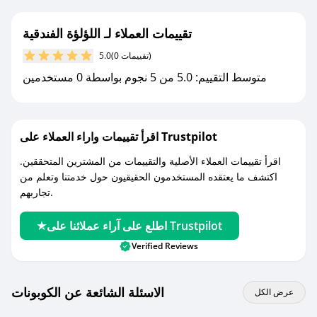
جديد.
تقييمات العملاء لـ اللؤلؤة الفندقية
مع صحصح، تسوق بذكاء ووفّر على كل مشترياتك مع
(0 تقييمات)
5.0
كوبونات خصم حصرية من اللؤلؤة الفندقية!
متوسط التقييم: 5.0 من 5 نجوم بواسطة 0 مستخدمين
اقرأ تقييمات واراء العملاء على Trustpilot
اقرأ تقييمات العملاء الأصلية والتقييمات من المشترين المتحققين.
اكتشف ما يعتقده المستخدمون الحقيقيون حول خدمتنا وتعلم من
تجاربهم.
اطلع على آراء عملائنا على Trustpilot
Verified Reviews
الاسئلة الشائعة عن الكوبونات
عرض الكل