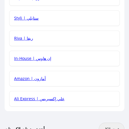
هل يمكنني استخدام كود خصم على منتجات معينة فقط؟
Styli | ستايلي
هل يمكنني جمع كود خصم مع العروض الأخرى؟
Riva | ريفا
In-House | إن هاوس
Amazon | أمازون
Ali Express | علي إكسبريس
أحدث مدونات الكوبونات
عرض الكل