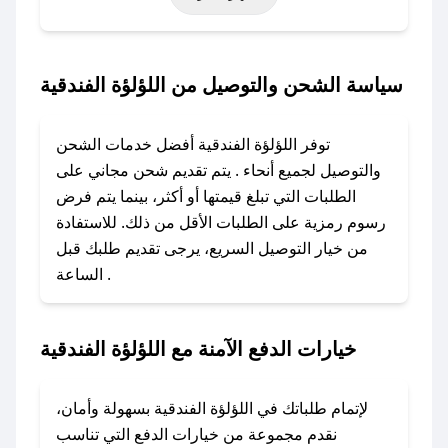
حتى عروض خاصة أخرى.
### كيف تحصل على كود خصم من اللؤلؤة
سياسة الشحن والتوصيل من اللؤلؤة الفندقية
الفندقية؟
باستخدام تطبيق صحصح، يمكنك العثور بسهولة على
توفر اللؤلؤة الفندقية أفضل خدمات الشحن
كود خصم اللؤلؤة الفندقية. وفي حال عدم توفر
والتوصيل لجميع أنحاء . يتم تقديم شحن مجاني على
الكوبون، تواصل معنا عبر تويتر أو البريد الإلكتروني
الطلبات التي تبلغ قيمتها أو أكثر، بينما يتم فرض
لإضافته بسرعة.
رسوم رمزية على الطلبات الأقل من ذلك. للاستفادة
من خيار التوصيل السريع، يرجى تقديم طلبك قبل
### كيفية استخدام كود خصم اللؤلؤة الفندقية؟
الساعة .
1. انسخ كود الخصم من تطبيق صحصح.
2. الصقه في خانة الدفع عند التسوق من اللؤلؤة
الفندقية.
خيارات الدفع الآمنة مع اللؤلؤة الفندقية
### ماذا أفعل إذا لم يعمل كود الخصم؟
لا تقلق! يمكنك التواصل مع فريق دعم صحصح عبر
لإتمام طلباتك في اللؤلؤة الفندقية بسهولة وأمان،
الرسائل الخاصة على تويتر أو البريد الإلكتروني،
نقدم مجموعة من خيارات الدفع التي تناسب