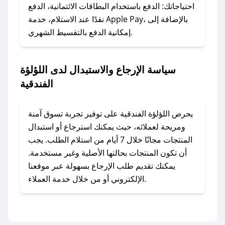
وسنقوم بحل المشكلة في أسرع وقت ممكن.
احتياجاتك: الدفع باستخدام البطاقات الائتمانية، الدفع
نقدًا عند الاستلام، خدمة Apple Pay، بالإضافة إلى
إمكانية الدفع بالتقسيط الشهري.
### ماذا أفعل إذا لم أجد كود خصم لمتجري
المفضل؟
في حال عدم توفر كوبونات لمتجرك المفضل، يمكنك
سياسة الإرجاع والاستبدال لدى اللؤلؤة
مراسلتنا مباشرة وسنعمل على توفير الكوبونات في
الفندقية
أسرع وقت ممكن.
### كيف تحصل على كوبونات خصم حصرية من
يحرص اللؤلؤة الفندقية على توفير تجربة تسوق آمنة
اللؤلؤة الفندقية؟
ومريحة لعملائه، حيث يمكنك استرجاع أو استبدال
للحصول على كوبونات وخصومات حصرية، قم بما
المنتجات مجانًا خلال 7 أيام من استلام الطلب. يجب
يلي:
أن تكون المنتجات بحالتها الأصلية وغير مستخدمة.
- اضغط على أيقونة متابعة لمتجر اللؤلؤة الفندقية
يمكنك تقديم طلب الإرجاع بسهولة عبر موقعنا
في تطبيق صحصح.
الإلكتروني أو من خلال خدمة العملاء.
- تابع حسابنا الرسمي على تويتر وقم بتفعيل زر
التنبيهات.
- قم بتفعيل إشعارات تطبيق صحصح ليصلك كل