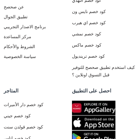
كود خصم النهدي
عن صحصح
كود خصم نايس ون
تطبيق الجوال
كود خصم اي هيرب
برنامج الاصدار التجريبي
كود خصم نمشي
مركز المساعدة
كود خصم ماكس
الشروط والأحكام
كود خصم ترينديول
سياسة الخصوصية
كيف استخدم تطبيق صحصح للتوفير
قبل التسوق اونلاين ؟
احصل على التطبيق
المتاجر
كود خصم دار الأميرات
كود خصم جيني
كود خصم قولدن سنت
كود خصم اناس