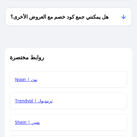
هل يمكنني جمع كود خصم مع العروض الأخرى؟
ما معنى كود خصم ؟
روابط مختصرة
كيف يمكنك استخدام كود الخصم؟
Noon | نون
كيف أحصل على أحدث أكواد الخصم والعروض للمتاجر؟
Trendyol | ترينديول
كم مدة صلاحية كود الخصم؟
Shein | شين