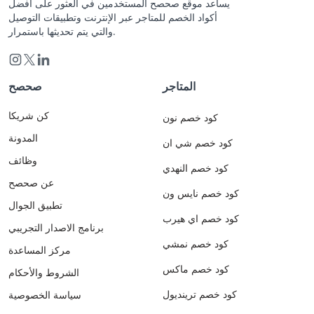
يساعد موقع صحصح المستخدمين في العثور على أفضل
أكواد الخصم للمتاجر عبر الإنترنت وتطبيقات التوصيل
والتي يتم تحديثها باستمرار.
المتاجر
صحصح
كن شريكا
كود خصم نون
المدونة
كود خصم شي ان
وظائف
كود خصم النهدي
عن صحصح
كود خصم نايس ون
تطبيق الجوال
كود خصم اي هيرب
برنامج الاصدار التجريبي
كود خصم نمشي
مركز المساعدة
كود خصم ماكس
الشروط والأحكام
كود خصم ترينديول
سياسة الخصوصية