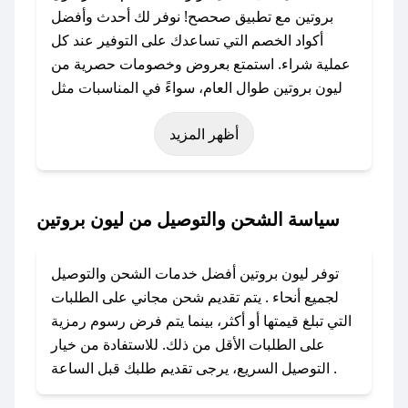
بروتين مع تطبيق صحصح! نوفر لك أحدث وأفضل
أكواد الخصم التي تساعدك على التوفير عند كل
عملية شراء. استمتع بعروض وخصومات حصرية من
ليون بروتين طوال العام، سواءً في المناسبات مثل
عيد الفطر، عيد الأضحى، الجمعة البيضاء (شهر
أظهر المزيد
نوفمبر)، رمضان، اليوم الوطني، يوم التأسيس، أو
حتى عروض خاصة أخرى.
### كيف تحصل على كود خصم من ليون بروتين؟
سياسة الشحن والتوصيل من ليون بروتين
باستخدام تطبيق صحصح، يمكنك العثور بسهولة على
كود خصم ليون بروتين. وفي حال عدم توفر الكوبون،
توفر ليون بروتين أفضل خدمات الشحن والتوصيل
تواصل معنا عبر تويتر أو البريد الإلكتروني لإضافته
لجميع أنحاء . يتم تقديم شحن مجاني على الطلبات
بسرعة.
التي تبلغ قيمتها أو أكثر، بينما يتم فرض رسوم رمزية
على الطلبات الأقل من ذلك. للاستفادة من خيار
### كيفية استخدام كود خصم ليون بروتين؟
التوصيل السريع، يرجى تقديم طلبك قبل الساعة .
1. انسخ كود الخصم من تطبيق صحصح.
2. الصقه في خانة الدفع عند التسوق من ليون