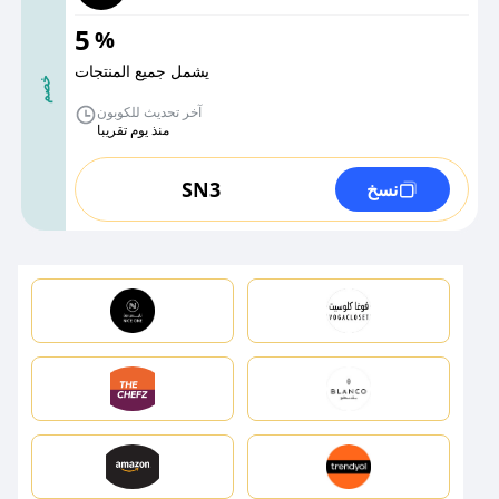
5
%
يشمل جميع المنتجات
خصم
آخر تحديث للكوبون
منذ يوم تقريبا
SN3
نسخ