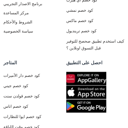
برنامج الاصدار التجريبي
كود خصم نمشي
مركز المساعدة
كود خصم ماكس
الشروط والأحكام
كود خصم ترينديول
سياسة الخصوصية
كيف استخدم تطبيق صحصح للتوفير
قبل التسوق اونلاين ؟
احصل على التطبيق
المتاجر
كود خصم دار الأميرات
كود خصم جيني
كود خصم قولدن سنت
كود خصم اناس
كود خصم ايوا للنظارات
كود خصم وقت اللياقة