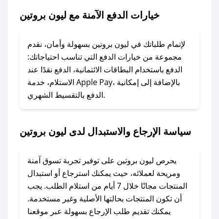
بروتين.
خيارات الدفع الآمنة مع ليون بروتين
### ماذا أفعل إذا لم يعمل كود الخصم؟
لا تقلق! يمكنك التواصل مع فريق دعم صحصح عبر
لإتمام طلباتك في ليون بروتين بسهولة وأمان، نقدم
الرسائل الخاصة على تويتر أو البريد الإلكتروني،
مجموعة من خيارات الدفع التي تناسب احتياجاتك:
وسنقوم بحل المشكلة في أسرع وقت ممكن.
الدفع باستخدام البطاقات الائتمانية، الدفع نقدًا عند
الاستلام، خدمة Apple Pay، بالإضافة إلى إمكانية
الدفع بالتقسيط الشهري.
### ماذا أفعل إذا لم أجد كود خصم لمتجري
المفضل؟
في حال عدم توفر كوبونات لمتجرك المفضل، يمكنك
سياسة الإرجاع والاستبدال لدى ليون بروتين
مراسلتنا مباشرة وسنعمل على توفير الكوبونات في
أسرع وقت ممكن.
يحرص ليون بروتين على توفير تجربة تسوق آمنة
### كيف تحصل على كوبونات خصم حصرية من
ومريحة لعملائه، حيث يمكنك استرجاع أو استبدال
ليون بروتين؟
المنتجات مجانًا خلال 7 أيام من استلام الطلب. يجب
للحصول على كوبونات وخصومات حصرية، قم بما
أن تكون المنتجات بحالتها الأصلية وغير مستخدمة.
يلي:
يمكنك تقديم طلب الإرجاع بسهولة عبر موقعنا