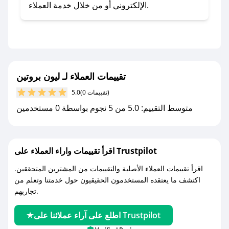
- اضغط على أيقونة متابعة لمتجر ليون بروتين في
الإلكتروني أو من خلال خدمة العملاء.
تطبيق صحصح.
- تابع حسابنا الرسمي على تويتر وقم بتفعيل زر
التنبيهات.
- قم بتفعيل إشعارات تطبيق صحصح ليصلك كل
جديد.
تقييمات العملاء لـ ليون بروتين
(0 تقييمات)
5.0
مع صحصح، تسوق بذكاء ووفّر على كل مشترياتك مع
متوسط التقييم: 5.0 من 5 نجوم بواسطة 0 مستخدمين
كوبونات خصم حصرية من ليون بروتين!
اقرأ تقييمات واراء العملاء على Trustpilot
اقرأ تقييمات العملاء الأصلية والتقييمات من المشترين المتحققين.
اكتشف ما يعتقده المستخدمون الحقيقيون حول خدمتنا وتعلم من
تجاربهم.
اطلع على آراء عملائنا على Trustpilot