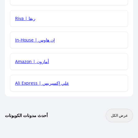
هل يمكنني جمع كود خصم مع العروض الأخرى؟
Riva | ريفا
In-House | إن هاوس
Amazon | أمازون
Ali Express | علي إكسبريس
أحدث مدونات الكوبونات
عرض الكل