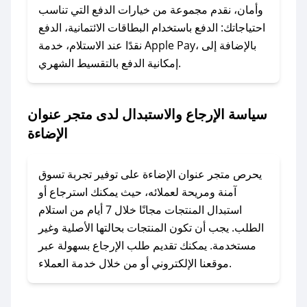
وسنقوم بحل المشكلة في أسرع وقت ممكن.
وأمان، نقدم مجموعة من خيارات الدفع التي تناسب
احتياجاتك: الدفع باستخدام البطاقات الائتمانية، الدفع
### ماذا أفعل إذا لم أجد كود خصم لمتجري
نقدًا عند الاستلام، خدمة Apple Pay، بالإضافة إلى
المفضل؟
إمكانية الدفع بالتقسيط الشهري.
في حال عدم توفر كوبونات لمتجرك المفضل، يمكنك
مراسلتنا مباشرة وسنعمل على توفير الكوبونات في
سياسة الإرجاع والاستبدال لدى متجر عنوان
أسرع وقت ممكن.
الإضاءة
### كيف تحصل على كوبونات خصم حصرية من
متجر عنوان الإضاءة؟
يحرص متجر عنوان الإضاءة على توفير تجربة تسوق
للحصول على كوبونات وخصومات حصرية، قم بما
آمنة ومريحة لعملائه، حيث يمكنك استرجاع أو
يلي:
استبدال المنتجات مجانًا خلال 7 أيام من استلام
- اضغط على أيقونة متابعة لمتجر متجر عنوان
الطلب. يجب أن تكون المنتجات بحالتها الأصلية وغير
الإضاءة في تطبيق صحصح.
مستخدمة. يمكنك تقديم طلب الإرجاع بسهولة عبر
- تابع حسابنا الرسمي على تويتر وقم بتفعيل زر
موقعنا الإلكتروني أو من خلال خدمة العملاء.
التنبيهات.
- قم بتفعيل إشعارات تطبيق صحصح ليصلك كل