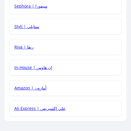
Sephora | سيفورا
هل يمكنني استخدام كود خصم على منتجات معينة فقط؟
Styli | ستايلي
هل يمكنني جمع كود خصم مع العروض الأخرى؟
Riva | ريفا
In-House | إن هاوس
Amazon | أمازون
Ali Express | علي إكسبريس