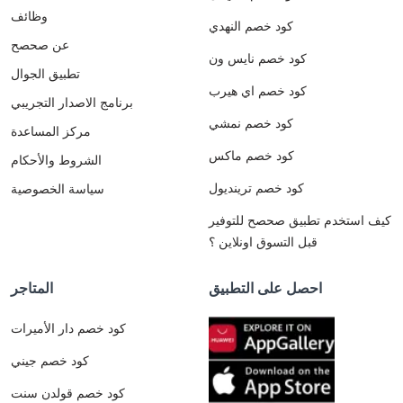
وظائف
كود خصم النهدي
عن صحصح
كود خصم نايس ون
تطبيق الجوال
كود خصم اي هيرب
برنامج الاصدار التجريبي
كود خصم نمشي
مركز المساعدة
كود خصم ماكس
الشروط والأحكام
كود خصم ترينديول
سياسة الخصوصية
كيف استخدم تطبيق صحصح للتوفير
قبل التسوق اونلاين ؟
احصل على التطبيق
المتاجر
كود خصم دار الأميرات
كود خصم جيني
كود خصم قولدن سنت