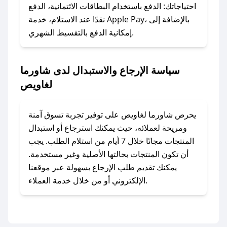
وسنقوم بحل المشكلة في أسرع وقت ممكن.
احتياجاتك: الدفع باستخدام البطاقات الائتمانية، الدفع
نقدًا عند الاستلام، خدمة Apple Pay، بالإضافة إلى
إمكانية الدفع بالتقسيط الشهري.
### ماذا أفعل إذا لم أجد كود خصم لمتجري
المفضل؟
في حال عدم توفر كوبونات لمتجرك المفضل، يمكنك
سياسة الإرجاع والاستبدال لدى شاورما
مراسلتنا مباشرة وسنعمل على توفير الكوبونات في
لغاويص
أسرع وقت ممكن.
### كيف تحصل على كوبونات خصم حصرية من
يحرص شاورما لغاويص على توفير تجربة تسوق آمنة
شاورما لغاويص؟
ومريحة لعملائه، حيث يمكنك استرجاع أو استبدال
للحصول على كوبونات وخصومات حصرية، قم بما
المنتجات مجانًا خلال 7 أيام من استلام الطلب. يجب
يلي:
أن تكون المنتجات بحالتها الأصلية وغير مستخدمة.
- اضغط على أيقونة متابعة لمتجر شاورما لغاويص
يمكنك تقديم طلب الإرجاع بسهولة عبر موقعنا
في تطبيق صحصح.
الإلكتروني أو من خلال خدمة العملاء.
- تابع حسابنا الرسمي على تويتر وقم بتفعيل زر
التنبيهات.
- قم بتفعيل إشعارات تطبيق صحصح ليصلك كل