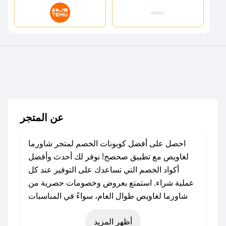
عن المتجر
احصل على أفضل كوبونات الخصم لمتجر شاورما
لغاويص مع تطبيق صحصح! نوفر لك أحدث وأفضل
أكواد الخصم التي تساعدك على التوفير عند كل
عملية شراء. استمتع بعروض وخصومات حصرية من
شاورما لغاويص طوال العام، سواءً في المناسبات
مثل عيد الفطر، عيد الأضحى، الجمعة البيضاء (شهر
أظهر المزيد
نوفمبر)، رمضان، اليوم الوطني، يوم التأسيس، أو