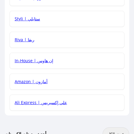
هل يمكنني استخدام كود خصم على منتجات معينة فقط؟
Styli | ستايلي
هل يمكنني جمع كود خصم مع العروض الأخرى؟
Riva | ريفا
In-House | إن هاوس
Amazon | أمازون
Ali Express | علي إكسبريس
أحدث مدونات الكوبونات
عرض الكل