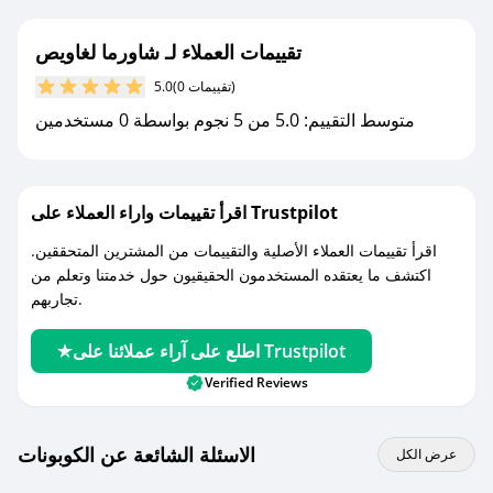
جديد.
تقييمات العملاء لـ شاورما لغاويص
مع صحصح، تسوق بذكاء ووفّر على كل مشترياتك مع
(0 تقييمات)
5.0
كوبونات خصم حصرية من شاورما لغاويص!
متوسط التقييم: 5.0 من 5 نجوم بواسطة 0 مستخدمين
اقرأ تقييمات واراء العملاء على Trustpilot
اقرأ تقييمات العملاء الأصلية والتقييمات من المشترين المتحققين.
اكتشف ما يعتقده المستخدمون الحقيقيون حول خدمتنا وتعلم من
تجاربهم.
اطلع على آراء عملائنا على Trustpilot
Verified Reviews
الاسئلة الشائعة عن الكوبونات
عرض الكل