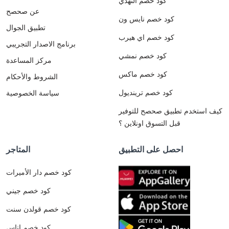
كود خصم النهدي
عن صحصح
كود خصم نايس ون
تطبيق الجوال
كود خصم اي هيرب
برنامج الاصدار التجريبي
كود خصم نمشي
مركز المساعدة
كود خصم ماكس
الشروط والأحكام
كود خصم ترينديول
سياسة الخصوصية
كيف استخدم تطبيق صحصح للتوفير
قبل التسوق اونلاين ؟
احصل على التطبيق
المتاجر
كود خصم دار الأميرات
كود خصم جيني
كود خصم قولدن سنت
كود خصم اناس