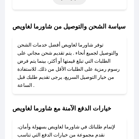
حتى عروض خاصة أخرى.
### كيف تحصل على كود خصم من شاورما
سياسة الشحن والتوصيل من شاورما لغاويص
لغاويص؟
باستخدام تطبيق صحصح، يمكنك العثور بسهولة على
توفر شاورما لغاويص أفضل خدمات الشحن
كود خصم شاورما لغاويص. وفي حال عدم توفر
والتوصيل لجميع أنحاء . يتم تقديم شحن مجاني على
الكوبون، تواصل معنا عبر تويتر أو البريد الإلكتروني
الطلبات التي تبلغ قيمتها أو أكثر، بينما يتم فرض
لإضافته بسرعة.
رسوم رمزية على الطلبات الأقل من ذلك. للاستفادة
من خيار التوصيل السريع، يرجى تقديم طلبك قبل
### كيفية استخدام كود خصم شاورما لغاويص؟
الساعة .
1. انسخ كود الخصم من تطبيق صحصح.
2. الصقه في خانة الدفع عند التسوق من شاورما
لغاويص.
خيارات الدفع الآمنة مع شاورما لغاويص
### ماذا أفعل إذا لم يعمل كود الخصم؟
لا تقلق! يمكنك التواصل مع فريق دعم صحصح عبر
لإتمام طلباتك في شاورما لغاويص بسهولة وأمان،
الرسائل الخاصة على تويتر أو البريد الإلكتروني،
نقدم مجموعة من خيارات الدفع التي تناسب