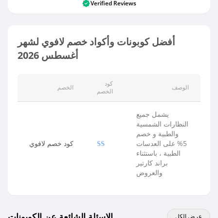
Verified Reviews
أفضل كوبونات وأكواد خصم لافوي لشهر
أغسطس 2026
كود
الوصف
الخصم
الخصم
يشمل جميع
النظارات الشمسية
والطبية و خصم
5% على العدسات
كود خصم لافوي
SS
الطبية ، باستثناء
براند كارتير
والعروض
الاسئلة الشائعة عن الكوبونات
عرض الكل