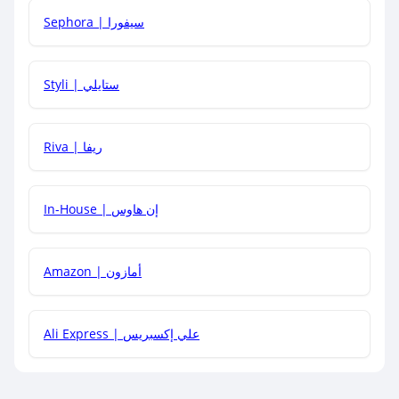
Sephora | سيفورا
هل يمكنني استخدام كود خصم على منتجات معينة فقط؟
Styli | ستايلي
هل يمكنني جمع كود خصم مع العروض الأخرى؟
Riva | ريفا
In-House | إن هاوس
Amazon | أمازون
Ali Express | علي إكسبريس