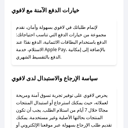
خيارات الدفع الآمنة مع لافوي
### ماذا أفعل إذا لم يعمل كود الخصم؟
لا تقلق! يمكنك التواصل مع فريق دعم صحصح عبر
الرسائل الخاصة على تويتر أو البريد الإلكتروني،
لإتمام طلباتك في لافوي بسهولة وأمان، نقدم
وسنقوم بحل المشكلة في أسرع وقت ممكن.
مجموعة من خيارات الدفع التي تناسب احتياجاتك:
الدفع باستخدام البطاقات الائتمانية، الدفع نقدًا عند
### ماذا أفعل إذا لم أجد كود خصم لمتجري
الاستلام، خدمة Apple Pay، بالإضافة إلى إمكانية
الدفع بالتقسيط الشهري.
المفضل؟
في حال عدم توفر كوبونات لمتجرك المفضل، يمكنك
مراسلتنا مباشرة وسنعمل على توفير الكوبونات في
سياسة الإرجاع والاستبدال لدى لافوي
أسرع وقت ممكن.
### كيف تحصل على كوبونات خصم حصرية من
يحرص لافوي على توفير تجربة تسوق آمنة ومريحة
لافوي؟
لعملائه، حيث يمكنك استرجاع أو استبدال المنتجات
للحصول على كوبونات وخصومات حصرية، قم بما
مجانًا خلال 7 أيام من استلام الطلب. يجب أن تكون
يلي:
المنتجات بحالتها الأصلية وغير مستخدمة. يمكنك
- اضغط على أيقونة متابعة لمتجر لافوي في تطبيق
تقديم طلب الإرجاع بسهولة عبر موقعنا الإلكتروني أو