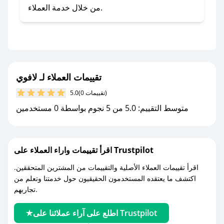
صحصح.
من خلال خدمة العملاء.
- تابع حسابنا الرسمي على تويتر وقم بتفعيل زر
التنبيهات.
- قم بتفعيل إشعارات تطبيق صحصح ليصلك كل
جديد.
تقييمات العملاء لـ لافوي
مع صحصح، تسوق بذكاء ووفّر على كل مشترياتك مع
(0 تقييمات)
5.0
كوبونات خصم حصرية من لافوي!
متوسط التقييم: 5.0 من 5 نجوم بواسطة 0 مستخدمين
اقرأ تقييمات واراء العملاء على Trustpilot
اقرأ تقييمات العملاء الأصلية والتقييمات من المشترين المتحققين.
اكتشف ما يعتقده المستخدمون الحقيقيون حول خدمتنا وتعلم من
تجاربهم.
اطلع على آراء عملائنا على Trustpilot