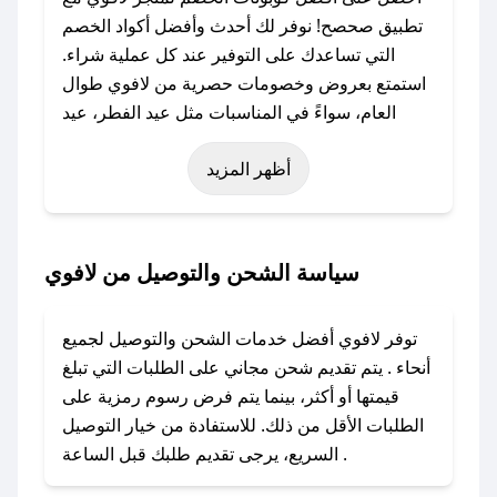
تطبيق صحصح! نوفر لك أحدث وأفضل أكواد الخصم
التي تساعدك على التوفير عند كل عملية شراء.
استمتع بعروض وخصومات حصرية من لافوي طوال
العام، سواءً في المناسبات مثل عيد الفطر، عيد
الأضحى، الجمعة البيضاء (شهر نوفمبر)، رمضان،
أظهر المزيد
اليوم الوطني، يوم التأسيس، أو حتى عروض خاصة
أخرى.
### كيف تحصل على كود خصم من لافوي؟
سياسة الشحن والتوصيل من لافوي
باستخدام تطبيق صحصح، يمكنك العثور بسهولة على
كود خصم لافوي. وفي حال عدم توفر الكوبون،
توفر لافوي أفضل خدمات الشحن والتوصيل لجميع
تواصل معنا عبر تويتر أو البريد الإلكتروني لإضافته
أنحاء . يتم تقديم شحن مجاني على الطلبات التي تبلغ
بسرعة.
قيمتها أو أكثر، بينما يتم فرض رسوم رمزية على
الطلبات الأقل من ذلك. للاستفادة من خيار التوصيل
### كيفية استخدام كود خصم لافوي؟
السريع، يرجى تقديم طلبك قبل الساعة .
1. انسخ كود الخصم من تطبيق صحصح.
2. الصقه في خانة الدفع عند التسوق من لافوي.