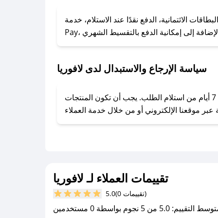
### كيف تحصل على كوبونات خصم حصرية من لافوريا؟
ول على كوبونات وخصومات حصرية، قم بما يلي:
 الائتمانية، الدفع نقدًا عند الاستلام، خدمة Apple
- اضغط على أيقونة متابعة لمتجر لافوريا في تطبيق صحصح.
- تابع حسابنا الرسمي على تويتر وقم بتفعيل زر التنبيهات.
- قم بتفعيل إشعارات تطبيق صحصح ليصلك كل جديد.
سياسة الإرجاع والاستبدال لدى لافوريا
يحرص لافوريا على توفير تجربة تسوق آمنة ومريحة لعملائه، حيث يمكنك استرجاع أو استبدال المنتجات مجانًا خلال 7 أيام من استلام الطلب. يجب أن تكون المنتجات
تقييمات العملاء لـ لافوريا
(0 تقييمات)
5.0
سط التقييم: 5.0 من 5 نجوم بواسطة 0 مستخدمين