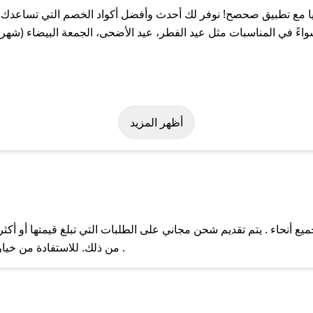
 مع تطبيق صحصح! نوفر لك أحدث وأفضل أكواد الخصم التي تساعدك ع
ً في المناسبات مثل عيد الفطر، عيد الأضحى، الجمعة البيضاء (شهر ن
سهولة على كود خصم لافوريا. وفي حال عدم توفر الكوبون، تواصل معنا 
أظهر المزيد
ع أنحاء . يتم تقديم شحن مجاني على الطلبات التي تبلغ قيمتها أو أكث
ل مع فريق دعم صحصح عبر الرسائل الخاصة على تويتر أو البريد الإلك
من ذلك. للاستفادة من خيار التوصيل السريع، يرجى تقديم طلبك قبل الساعة .
حال عدم توفر كوبونات لمتجرك المفضل، يمكنك مراسلتنا مباشرة وس