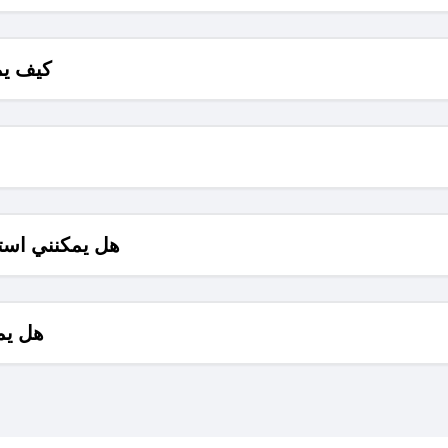
كيف يم
هل يمكنني است
هل يم