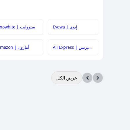
Eyewa | إيوي
Snowhite | سنووايت
Ali Express | علي إكسبريس
Amazon | أمازون
عرض الكل