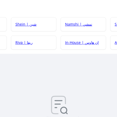
Namshi | نمشي
Shein | شين
كيف أحصل على
In-House | إن هاوس
Riva | ريفا
كيف أحصل على
كيف يم