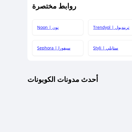
روابط مختصرة
كيف يمكنك استخدام كود الخصم؟
Trendyol | ترينديول
Noon | نون
 أحدث أكواد الخصم والعروض للمتاجر؟
Styli | ستايلي
Sephora | سيفورا
كم مدة صلاحية كود الخصم؟
أحدث مدونات الكوبونات
 توصيل مجاني أو بدون رسوم الشحن ؟
كنني معرفة إذا كان كود الخصم لا يعمل؟