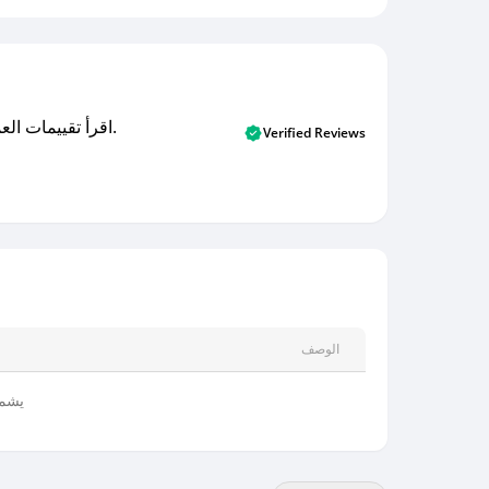
اقرأ تقييمات العملاء الأصلية والتقييمات من المشترين المتحققين. اكتشف ما يعتقده المستخدمون الحقيقيون حول خدمتنا وتعلم من تجاربهم.
Verified Reviews
الوصف
يشمل