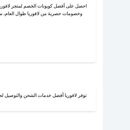
احصل على أفضل كوبونات الخصم لمتجر لافوريا
وخصومات حصرية من لافوريا طوال العام، سواء
باستخدام تطبيق صحصح، يمكنك العثور ب
توفر لافوريا أفضل خدمات الشحن والتوصيل لجمي
لا تقلق! يمكنك التواص
في 