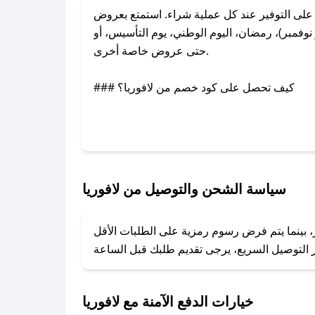
لى التوفير عند كل عملية شراء. استمتع بعروض
وفمبر)، رمضان، اليوم الوطني، يوم التأسيس، أو
حتى عروض خاصة أخرى.
### كيف تحصل على كود خصم من لافوريا؟
عبر تويتر أو البريد الإلكتروني لإضافته بسرعة.
### كيفية استخدام كود خصم لافوريا؟
1. انسخ كود الخصم من تطبيق صحصح.
2. الصقه في خانة الدفع عند التسوق من لافوريا.
سياسة الشحن والتوصيل من لافوريا
### ماذا أفعل إذا لم يعمل كود الخصم؟
ر، بينما يتم فرض رسوم رمزية على الطلبات الأقل
تروني، وسنقوم بحل المشكلة في أسرع وقت ممكن.
### ماذا أفعل إذا لم أجد كود خصم لمتجري المفضل؟
نعمل على توفير الكوبونات في أسرع وقت ممكن.
خيارات الدفع الآمنة مع لافوريا