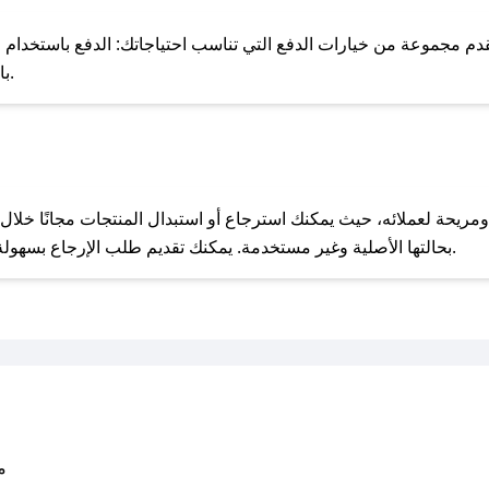
للحص
م مجموعة من خيارات الدفع التي تناسب احتياجاتك: الدفع باستخدام البطاقات
Pay، بالإضافة إلى إمكانية الدفع بالتقسيط الشهري.
مع صحصح، تسوق بذكاء ووفّر على كل مشترياتك مع كوبونات خصم حصرية من لافوريا!
بحالتها الأصلية وغير مستخدمة. يمكنك تقديم طلب الإرجاع بسهولة عبر موقعنا الإلكتروني أو من خلال خدمة العملاء.
متو