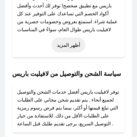
باريس مع تطبيق صحصح! نوفر لك أحدث وأفضل
أكواد الخصم التي تساعدك على التوفير عند كل
عملية شراء. استمتع بعروض وخصومات حصرية من
لافيليت باريس طوال العام، سواءً في المناسبات
مثل عيد الفطر، عيد الأضحى، الجمعة البيضاء (شهر
أظهر المزيد
نوفمبر)، رمضان، اليوم الوطني، يوم التأسيس، أو
حتى عروض خاصة أخرى.
### كيف تحصل على كود خصم من لافيليت
سياسة الشحن والتوصيل من لافيليت باريس
باريس؟
باستخدام تطبيق صحصح، يمكنك العثور بسهولة على
توفر لافيليت باريس أفضل خدمات الشحن والتوصيل
كود خصم لافيليت باريس. وفي حال عدم توفر
لجميع أنحاء . يتم تقديم شحن مجاني على الطلبات
الكوبون، تواصل معنا عبر تويتر أو البريد الإلكتروني
التي تبلغ قيمتها أو أكثر، بينما يتم فرض رسوم رمزية
لإضافته بسرعة.
على الطلبات الأقل من ذلك. للاستفادة من خيار
التوصيل السريع، يرجى تقديم طلبك قبل الساعة .
### كيفية استخدام كود خصم لافيليت باريس؟
1. انسخ كود الخصم من تطبيق صحصح.