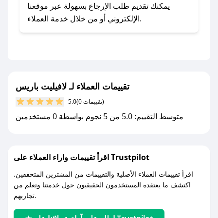
يلي:
يمكنك تقديم طلب الإرجاع بسهولة عبر موقعنا
- اضغط على أيقونة متابعة لمتجر لافيليت باريس في
الإلكتروني أو من خلال خدمة العملاء.
تطبيق صحصح.
- تابع حسابنا الرسمي على تويتر وقم بتفعيل زر
التنبيهات.
- قم بتفعيل إشعارات تطبيق صحصح ليصلك كل
جديد.
تقييمات العملاء لـ لافيليت باريس
(0 تقييمات)
5.0
مع صحصح، تسوق بذكاء ووفّر على كل مشترياتك مع
متوسط التقييم: 5.0 من 5 نجوم بواسطة 0 مستخدمين
كوبونات خصم حصرية من لافيليت باريس!
اقرأ تقييمات واراء العملاء على Trustpilot
اقرأ تقييمات العملاء الأصلية والتقييمات من المشترين المتحققين.
اكتشف ما يعتقده المستخدمون الحقيقيون حول خدمتنا وتعلم من
تجاربهم.