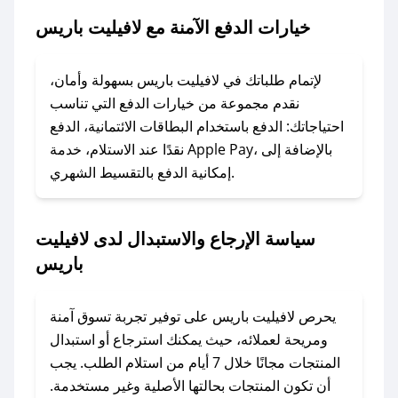
2. الصقه في خانة الدفع عند التسوق من لافيليت
خيارات الدفع الآمنة مع لافيليت باريس
باريس.
### ماذا أفعل إذا لم يعمل كود الخصم؟
لإتمام طلباتك في لافيليت باريس بسهولة وأمان،
لا تقلق! يمكنك التواصل مع فريق دعم صحصح عبر
نقدم مجموعة من خيارات الدفع التي تناسب
الرسائل الخاصة على تويتر أو البريد الإلكتروني،
احتياجاتك: الدفع باستخدام البطاقات الائتمانية، الدفع
وسنقوم بحل المشكلة في أسرع وقت ممكن.
نقدًا عند الاستلام، خدمة Apple Pay، بالإضافة إلى
إمكانية الدفع بالتقسيط الشهري.
### ماذا أفعل إذا لم أجد كود خصم لمتجري
المفضل؟
سياسة الإرجاع والاستبدال لدى لافيليت
في حال عدم توفر كوبونات لمتجرك المفضل، يمكنك
باريس
مراسلتنا مباشرة وسنعمل على توفير الكوبونات في
أسرع وقت ممكن.
يحرص لافيليت باريس على توفير تجربة تسوق آمنة
### كيف تحصل على كوبونات خصم حصرية من
ومريحة لعملائه، حيث يمكنك استرجاع أو استبدال
لافيليت باريس؟
المنتجات مجانًا خلال 7 أيام من استلام الطلب. يجب
للحصول على كوبونات وخصومات حصرية، قم بما
أن تكون المنتجات بحالتها الأصلية وغير مستخدمة.