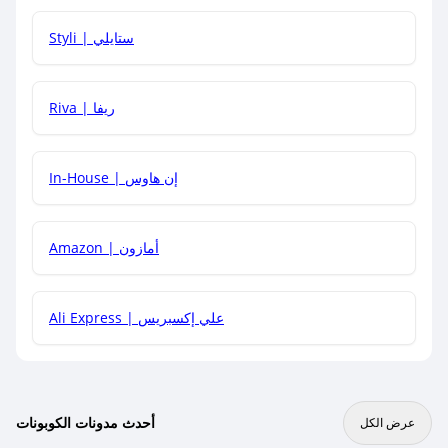
هل يمكنني استخدام كود خصم على منتجات معينة فقط؟
Styli | ستايلي
هل يمكنني جمع كود خصم مع العروض الأخرى؟
Riva | ريفا
In-House | إن هاوس
Amazon | أمازون
Ali Express | علي إكسبريس
أحدث مدونات الكوبونات
عرض الكل