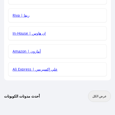
هل يمكنني جمع كود خصم مع العروض الأخرى؟
Riva | ريفا
In-House | إن هاوس
Amazon | أمازون
Ali Express | علي إكسبريس
أحدث مدونات الكوبونات
عرض الكل