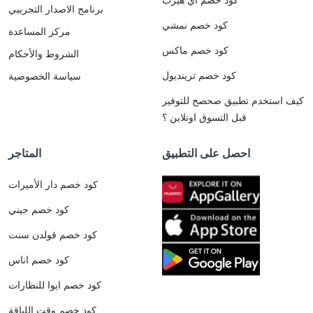
برنامج الاصدار التجريبي
كود خصم نمشي
مركز المساعدة
كود خصم ماكس
الشروط والأحكام
كود خصم ترينديول
سياسة الخصوصية
كيف استخدم تطبيق صحصح للتوفير
قبل التسوق اونلاين ؟
احصل على التطبيق
المتاجر
كود خصم دار الأميرات
كود خصم جيني
كود خصم قولدن سنت
كود خصم اناس
كود خصم ايوا للنظارات
كود خصم وقت اللياقة