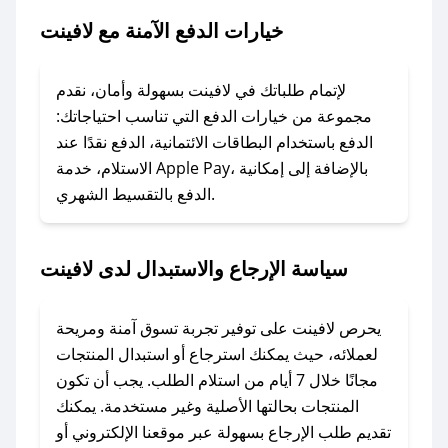
خيارات الدفع الآمنة مع لافينت
### ماذا أفعل إذا لم يعمل كود الخصم؟
لا تقلق! يمكنك التواصل مع فريق دعم صحصح عبر
الرسائل الخاصة على تويتر أو البريد الإلكتروني،
لإتمام طلباتك في لافينت بسهولة وأمان، نقدم
وسنقوم بحل المشكلة في أسرع وقت ممكن.
مجموعة من خيارات الدفع التي تناسب احتياجاتك:
الدفع باستخدام البطاقات الائتمانية، الدفع نقدًا عند
### ماذا أفعل إذا لم أجد كود خصم لمتجري
الاستلام، خدمة Apple Pay، بالإضافة إلى إمكانية
الدفع بالتقسيط الشهري.
المفضل؟
في حال عدم توفر كوبونات لمتجرك المفضل، يمكنك
مراسلتنا مباشرة وسنعمل على توفير الكوبونات في
سياسة الإرجاع والاستبدال لدى لافينت
أسرع وقت ممكن.
### كيف تحصل على كوبونات خصم حصرية من
يحرص لافينت على توفير تجربة تسوق آمنة ومريحة
لافينت؟
لعملائه، حيث يمكنك استرجاع أو استبدال المنتجات
للحصول على كوبونات وخصومات حصرية، قم بما
مجانًا خلال 7 أيام من استلام الطلب. يجب أن تكون
يلي:
المنتجات بحالتها الأصلية وغير مستخدمة. يمكنك
- اضغط على أيقونة متابعة لمتجر لافينت في تطبيق
تقديم طلب الإرجاع بسهولة عبر موقعنا الإلكتروني أو