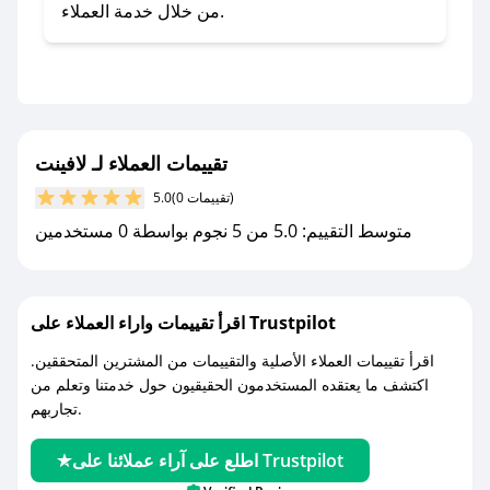
صحصح.
من خلال خدمة العملاء.
- تابع حسابنا الرسمي على تويتر وقم بتفعيل زر
التنبيهات.
- قم بتفعيل إشعارات تطبيق صحصح ليصلك كل
جديد.
تقييمات العملاء لـ لافينت
مع صحصح، تسوق بذكاء ووفّر على كل مشترياتك مع
(0 تقييمات)
5.0
كوبونات خصم حصرية من لافينت!
متوسط التقييم: 5.0 من 5 نجوم بواسطة 0 مستخدمين
اقرأ تقييمات واراء العملاء على Trustpilot
اقرأ تقييمات العملاء الأصلية والتقييمات من المشترين المتحققين.
اكتشف ما يعتقده المستخدمون الحقيقيون حول خدمتنا وتعلم من
تجاربهم.
اطلع على آراء عملائنا على Trustpilot