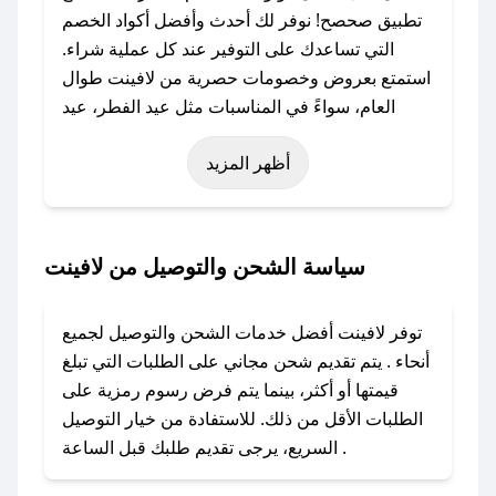
تطبيق صحصح! نوفر لك أحدث وأفضل أكواد الخصم
التي تساعدك على التوفير عند كل عملية شراء.
استمتع بعروض وخصومات حصرية من لافينت طوال
العام، سواءً في المناسبات مثل عيد الفطر، عيد
الأضحى، الجمعة البيضاء (شهر نوفمبر)، رمضان،
أظهر المزيد
اليوم الوطني، يوم التأسيس، أو حتى عروض خاصة
أخرى.
### كيف تحصل على كود خصم من لافينت؟
سياسة الشحن والتوصيل من لافينت
باستخدام تطبيق صحصح، يمكنك العثور بسهولة على
كود خصم لافينت. وفي حال عدم توفر الكوبون،
توفر لافينت أفضل خدمات الشحن والتوصيل لجميع
تواصل معنا عبر تويتر أو البريد الإلكتروني لإضافته
أنحاء . يتم تقديم شحن مجاني على الطلبات التي تبلغ
بسرعة.
قيمتها أو أكثر، بينما يتم فرض رسوم رمزية على
الطلبات الأقل من ذلك. للاستفادة من خيار التوصيل
### كيفية استخدام كود خصم لافينت؟
السريع، يرجى تقديم طلبك قبل الساعة .
1. انسخ كود الخصم من تطبيق صحصح.
2. الصقه في خانة الدفع عند التسوق من لافينت.