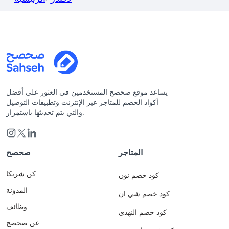
يساعد موقع صحصح المستخدمين في العثور على أفضل
أكواد الخصم للمتاجر عبر الإنترنت وتطبيقات التوصيل
والتي يتم تحديثها باستمرار.
المتاجر
صحصح
كن شريكا
كود خصم نون
المدونة
كود خصم شي ان
وظائف
كود خصم النهدي
عن صحصح