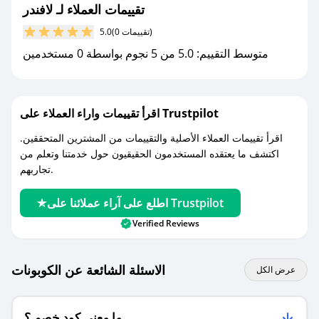
تقييمات العملاء لـ لافندر
مع صحصح، تسوق بذكاء ووفّر على كل مشترياتك مع
(0 تقييمات)
5.0
كوبونات خصم حصرية من لافندر!
متوسط التقييم: 5.0 من 5 نجوم بواسطة 0 مستخدمين
اقرأ تقييمات واراء العملاء على Trustpilot
اقرأ تقييمات العملاء الأصلية والتقييمات من المشترين المتحققين.
اكتشف ما يعتقده المستخدمون الحقيقيون حول خدمتنا وتعلم من
تجاربهم.
اطلع على آراء عملائنا على Trustpilot
Verified Reviews
الاسئلة الشائعة عن الكوبونات
عرض الكل
ما معنى كود خصم ؟