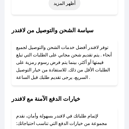
أظهر المزيد
اليوم الوطني، يوم التأسيس، أو حتى عروض خاصة
أخرى.
### كيف تحصل على كود خصم من لافندر؟
سياسة الشحن والتوصيل من لافندر
باستخدام تطبيق صحصح، يمكنك العثور بسهولة على
كود خصم لافندر. وفي حال عدم توفر الكوبون،
توفر لافندر أفضل خدمات الشحن والتوصيل لجميع
تواصل معنا عبر تويتر أو البريد الإلكتروني لإضافته
أنحاء . يتم تقديم شحن مجاني على الطلبات التي تبلغ
بسرعة.
قيمتها أو أكثر، بينما يتم فرض رسوم رمزية على
الطلبات الأقل من ذلك. للاستفادة من خيار التوصيل
### كيفية استخدام كود خصم لافندر؟
السريع، يرجى تقديم طلبك قبل الساعة .
1. انسخ كود الخصم من تطبيق صحصح.
2. الصقه في خانة الدفع عند التسوق من لافندر.
خيارات الدفع الآمنة مع لافندر
### ماذا أفعل إذا لم يعمل كود الخصم؟
لا تقلق! يمكنك التواصل مع فريق دعم صحصح عبر
الرسائل الخاصة على تويتر أو البريد الإلكتروني،
لإتمام طلباتك في لافندر بسهولة وأمان، نقدم
وسنقوم بحل المشكلة في أسرع وقت ممكن.
مجموعة من خيارات الدفع التي تناسب احتياجاتك: