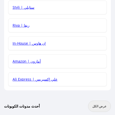
هل يمكنني استخدام كود خصم على منتجات معينة فقط؟
Styli | ستايلي
هل يمكنني جمع كود خصم مع العروض الأخرى؟
Riva | ريفا
In-House | إن هاوس
Amazon | أمازون
Ali Express | علي إكسبريس
أحدث مدونات الكوبونات
عرض الكل