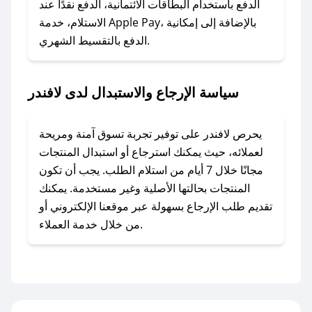
الدفع باستخدام البطاقات الائتمانية، الدفع نقدًا عند
### ماذا أفعل إذا لم أجد كود خصم لمتجري
الاستلام، خدمة Apple Pay، بالإضافة إلى إمكانية
الدفع بالتقسيط الشهري.
المفضل؟
في حال عدم توفر كوبونات لمتجرك المفضل، يمكنك
مراسلتنا مباشرة وسنعمل على توفير الكوبونات في
سياسة الإرجاع والاستبدال لدى لافندر
أسرع وقت ممكن.
### كيف تحصل على كوبونات خصم حصرية من
يحرص لافندر على توفير تجربة تسوق آمنة ومريحة
لافندر؟
لعملائه، حيث يمكنك استرجاع أو استبدال المنتجات
للحصول على كوبونات وخصومات حصرية، قم بما
مجانًا خلال 7 أيام من استلام الطلب. يجب أن تكون
يلي:
المنتجات بحالتها الأصلية وغير مستخدمة. يمكنك
- اضغط على أيقونة متابعة لمتجر لافندر في تطبيق
تقديم طلب الإرجاع بسهولة عبر موقعنا الإلكتروني أو
صحصح.
من خلال خدمة العملاء.
- تابع حسابنا الرسمي على تويتر وقم بتفعيل زر
التنبيهات.
- قم بتفعيل إشعارات تطبيق صحصح ليصلك كل
جديد.