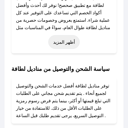
لطافة مع تطبيق صحصح! نوفر لك أحدث وأفضل
أكواد الخصم التي تساعدك على التوفير عند كل
عملية شراء. استمتع بعروض وخصومات حصرية من
مناديل لطافة طوال العام، سواءً في المناسبات مثل
عيد الفطر، عيد الأضحى، الجمعة البيضاء (شهر
أظهر المزيد
نوفمبر)، رمضان، اليوم الوطني، يوم التأسيس، أو
حتى عروض خاصة أخرى.
### كيف تحصل على كود خصم من مناديل لطافة؟
سياسة الشحن والتوصيل من مناديل لطافة
باستخدام تطبيق صحصح، يمكنك العثور بسهولة على
كود خصم مناديل لطافة. وفي حال عدم توفر
توفر مناديل لطافة أفضل خدمات الشحن والتوصيل
الكوبون، تواصل معنا عبر تويتر أو البريد الإلكتروني
لجميع أنحاء . يتم تقديم شحن مجاني على الطلبات
لإضافته بسرعة.
التي تبلغ قيمتها أو أكثر، بينما يتم فرض رسوم رمزية
على الطلبات الأقل من ذلك. للاستفادة من خيار
### كيفية استخدام كود خصم مناديل لطافة؟
التوصيل السريع، يرجى تقديم طلبك قبل الساعة .
1. انسخ كود الخصم من تطبيق صحصح.
2. الصقه في خانة الدفع عند التسوق من مناديل