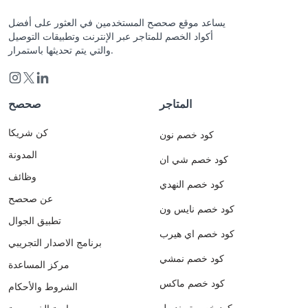
يساعد موقع صحصح المستخدمين في العثور على أفضل
أكواد الخصم للمتاجر عبر الإنترنت وتطبيقات التوصيل
والتي يتم تحديثها باستمرار.
المتاجر
صحصح
كن شريكا
كود خصم نون
المدونة
كود خصم شي ان
وظائف
كود خصم النهدي
عن صحصح
كود خصم نايس ون
تطبيق الجوال
كود خصم اي هيرب
برنامج الاصدار التجريبي
كود خصم نمشي
مركز المساعدة
كود خصم ماكس
الشروط والأحكام
كود خصم ترينديول