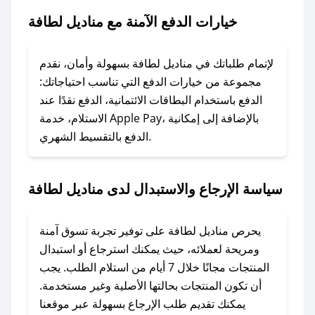
لطافة.
خيارات الدفع الآمنة مع مناديل لطافة
### ماذا أفعل إذا لم يعمل كود الخصم؟
لا تقلق! يمكنك التواصل مع فريق دعم صحصح عبر
لإتمام طلباتك في مناديل لطافة بسهولة وأمان، نقدم
الرسائل الخاصة على تويتر أو البريد الإلكتروني،
مجموعة من خيارات الدفع التي تناسب احتياجاتك:
وسنقوم بحل المشكلة في أسرع وقت ممكن.
الدفع باستخدام البطاقات الائتمانية، الدفع نقدًا عند
الاستلام، خدمة Apple Pay، بالإضافة إلى إمكانية
الدفع بالتقسيط الشهري.
### ماذا أفعل إذا لم أجد كود خصم لمتجري
المفضل؟
في حال عدم توفر كوبونات لمتجرك المفضل، يمكنك
سياسة الإرجاع والاستبدال لدى مناديل لطافة
مراسلتنا مباشرة وسنعمل على توفير الكوبونات في
أسرع وقت ممكن.
يحرص مناديل لطافة على توفير تجربة تسوق آمنة
### كيف تحصل على كوبونات خصم حصرية من
ومريحة لعملائه، حيث يمكنك استرجاع أو استبدال
مناديل لطافة؟
المنتجات مجانًا خلال 7 أيام من استلام الطلب. يجب
للحصول على كوبونات وخصومات حصرية، قم بما
أن تكون المنتجات بحالتها الأصلية وغير مستخدمة.
يلي:
يمكنك تقديم طلب الإرجاع بسهولة عبر موقعنا