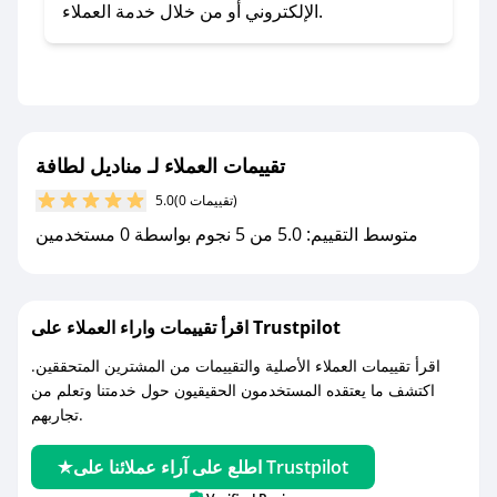
- اضغط على أيقونة متابعة لمتجر مناديل لطافة في
الإلكتروني أو من خلال خدمة العملاء.
تطبيق صحصح.
- تابع حسابنا الرسمي على تويتر وقم بتفعيل زر
التنبيهات.
- قم بتفعيل إشعارات تطبيق صحصح ليصلك كل
جديد.
تقييمات العملاء لـ مناديل لطافة
(0 تقييمات)
5.0
مع صحصح، تسوق بذكاء ووفّر على كل مشترياتك مع
متوسط التقييم: 5.0 من 5 نجوم بواسطة 0 مستخدمين
كوبونات خصم حصرية من مناديل لطافة!
اقرأ تقييمات واراء العملاء على Trustpilot
اقرأ تقييمات العملاء الأصلية والتقييمات من المشترين المتحققين.
اكتشف ما يعتقده المستخدمون الحقيقيون حول خدمتنا وتعلم من
تجاربهم.
اطلع على آراء عملائنا على Trustpilot