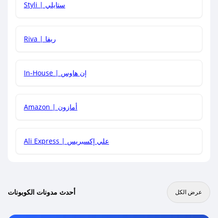
Styli | ستايلي
هل يمكنني جمع كود خصم مع العروض الأخرى؟
Riva | ريفا
In-House | إن هاوس
Amazon | أمازون
Ali Express | علي إكسبريس
أحدث مدونات الكوبونات
عرض الكل