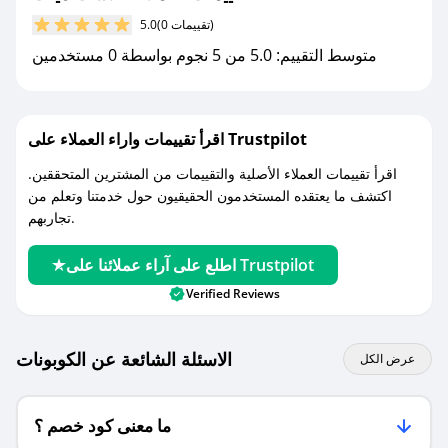
(0 تقييمات)
5.0
مع صحصح، تسوق بذكاء ووفّر على كل مشترياتك مع
متوسط التقييم: 5.0 من 5 نجوم بواسطة 0 مستخدمين
كوبونات خصم حصرية من لاست مينت!
اقرأ تقييمات واراء العملاء على Trustpilot
اقرأ تقييمات العملاء الأصلية والتقييمات من المشترين المتحققين.
اكتشف ما يعتقده المستخدمون الحقيقيون حول خدمتنا وتعلم من
تجاربهم.
اطلع على آراء عملائنا على Trustpilot
Verified Reviews
الاسئلة الشائعة عن الكوبونات
عرض الكل
ما معنى كود خصم ؟