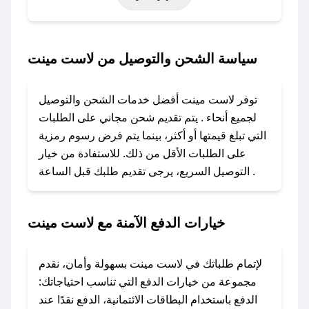
حتى عروض خاصة أخرى.
### كيف تحصل على كود خصم من لاست مينت؟
سياسة الشحن والتوصيل من لاست مينت
باستخدام تطبيق صحصح، يمكنك العثور بسهولة على
كود خصم لاست مينت. وفي حال عدم توفر الكوبون،
توفر لاست مينت أفضل خدمات الشحن والتوصيل
تواصل معنا عبر تويتر أو البريد الإلكتروني لإضافته
لجميع أنحاء . يتم تقديم شحن مجاني على الطلبات
بسرعة.
التي تبلغ قيمتها أو أكثر، بينما يتم فرض رسوم رمزية
على الطلبات الأقل من ذلك. للاستفادة من خيار
### كيفية استخدام كود خصم لاست مينت؟
التوصيل السريع، يرجى تقديم طلبك قبل الساعة .
1. انسخ كود الخصم من تطبيق صحصح.
2. الصقه في خانة الدفع عند التسوق من لاست
مينت.
خيارات الدفع الآمنة مع لاست مينت
### ماذا أفعل إذا لم يعمل كود الخصم؟
لا تقلق! يمكنك التواصل مع فريق دعم صحصح عبر
لإتمام طلباتك في لاست مينت بسهولة وأمان، نقدم
الرسائل الخاصة على تويتر أو البريد الإلكتروني،
مجموعة من خيارات الدفع التي تناسب احتياجاتك:
وسنقوم بحل المشكلة في أسرع وقت ممكن.
الدفع باستخدام البطاقات الائتمانية، الدفع نقدًا عند