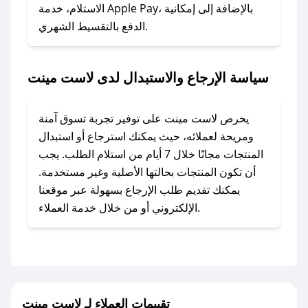
الاستلام، خدمة Apple Pay، بالإضافة إلى إمكانية
الدفع بالتقسيط الشهري.
### ماذا أفعل إذا لم أجد كود خصم لمتجري
المفضل؟
في حال عدم توفر كوبونات لمتجرك المفضل، يمكنك
سياسة الإرجاع والاستبدال لدى لاست مينت
مراسلتنا مباشرة وسنعمل على توفير الكوبونات في
أسرع وقت ممكن.
يحرص لاست مينت على توفير تجربة تسوق آمنة
### كيف تحصل على كوبونات خصم حصرية من
ومريحة لعملائه، حيث يمكنك استرجاع أو استبدال
لاست مينت؟
المنتجات مجانًا خلال 7 أيام من استلام الطلب. يجب
للحصول على كوبونات وخصومات حصرية، قم بما
أن تكون المنتجات بحالتها الأصلية وغير مستخدمة.
يلي:
يمكنك تقديم طلب الإرجاع بسهولة عبر موقعنا
- اضغط على أيقونة متابعة لمتجر لاست مينت في
الإلكتروني أو من خلال خدمة العملاء.
تطبيق صحصح.
- تابع حسابنا الرسمي على تويتر وقم بتفعيل زر
التنبيهات.
- قم بتفعيل إشعارات تطبيق صحصح ليصلك كل
جديد.
تقييمات العملاء لـ لاست مينت