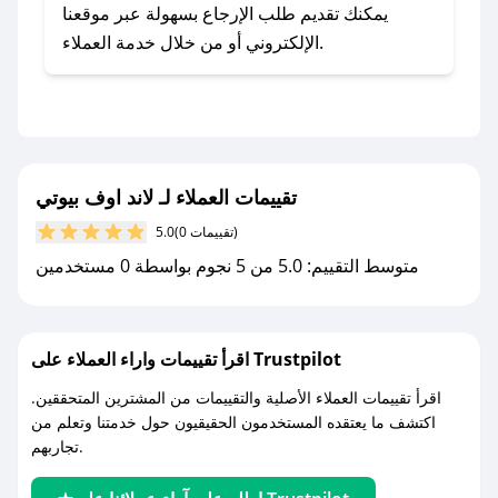
- اضغط على أيقونة متابعة لمتجر لاند اوف بيوتي في
يمكنك تقديم طلب الإرجاع بسهولة عبر موقعنا
تطبيق صحصح.
الإلكتروني أو من خلال خدمة العملاء.
- تابع حسابنا الرسمي على تويتر وقم بتفعيل زر
التنبيهات.
- قم بتفعيل إشعارات تطبيق صحصح ليصلك كل
جديد.
تقييمات العملاء لـ لاند اوف بيوتي
مع صحصح، تسوق بذكاء ووفّر على كل مشترياتك مع
(0 تقييمات)
5.0
كوبونات خصم حصرية من لاند اوف بيوتي!
متوسط التقييم: 5.0 من 5 نجوم بواسطة 0 مستخدمين
اقرأ تقييمات واراء العملاء على Trustpilot
اقرأ تقييمات العملاء الأصلية والتقييمات من المشترين المتحققين.
اكتشف ما يعتقده المستخدمون الحقيقيون حول خدمتنا وتعلم من
تجاربهم.