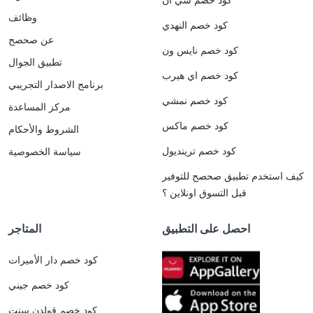
وظائف
كود خصم النهدي
عن صحصح
كود خصم نايس ون
تطبيق الجوال
كود خصم اي هيرب
برنامج الاصدار التجريبي
كود خصم نمشي
مركز المساعدة
كود خصم ماكس
الشروط والأحكام
كود خصم ترينديول
سياسة الخصوصية
كيف استخدم تطبيق صحصح للتوفير
قبل التسوق اونلاين ؟
احصل على التطبيق
المتاجر
كود خصم دار الأميرات
كود خصم جيني
كود خصم قولدن سنت