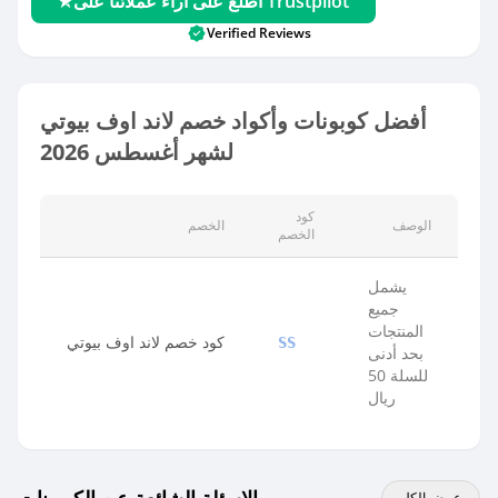
اطلع على آراء عملائنا على Trustpilot
Verified Reviews
أفضل كوبونات وأكواد خصم لاند اوف بيوتي
لشهر أغسطس 2026
كود
الوصف
الخصم
الخصم
يشمل
جميع
المنتجات
كود خصم لاند اوف بيوتي
SS
بحد أدنى
للسلة 50
ريال
عرض الكل