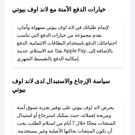
بيوتي.
خيارات الدفع الآمنة مع لاند اوف بيوتي
### ماذا أفعل إذا لم يعمل كود الخصم؟
لا تقلق! يمكنك التواصل مع فريق دعم صحصح عبر
لإتمام طلباتك في لاند اوف بيوتي بسهولة وأمان،
الرسائل الخاصة على تويتر أو البريد الإلكتروني،
نقدم مجموعة من خيارات الدفع التي تناسب
وسنقوم بحل المشكلة في أسرع وقت ممكن.
احتياجاتك: الدفع باستخدام البطاقات الائتمانية، الدفع
نقدًا عند الاستلام، خدمة Apple Pay، بالإضافة إلى
إمكانية الدفع بالتقسيط الشهري.
### ماذا أفعل إذا لم أجد كود خصم لمتجري
المفضل؟
في حال عدم توفر كوبونات لمتجرك المفضل، يمكنك
سياسة الإرجاع والاستبدال لدى لاند اوف
مراسلتنا مباشرة وسنعمل على توفير الكوبونات في
بيوتي
أسرع وقت ممكن.
### كيف تحصل على كوبونات خصم حصرية من لاند
يحرص لاند اوف بيوتي على توفير تجربة تسوق آمنة
اوف بيوتي؟
ومريحة لعملائه، حيث يمكنك استرجاع أو استبدال
للحصول على كوبونات وخصومات حصرية، قم بما
المنتجات مجانًا خلال 7 أيام من استلام الطلب. يجب
يلي:
أن تكون المنتجات بحالتها الأصلية وغير مستخدمة.