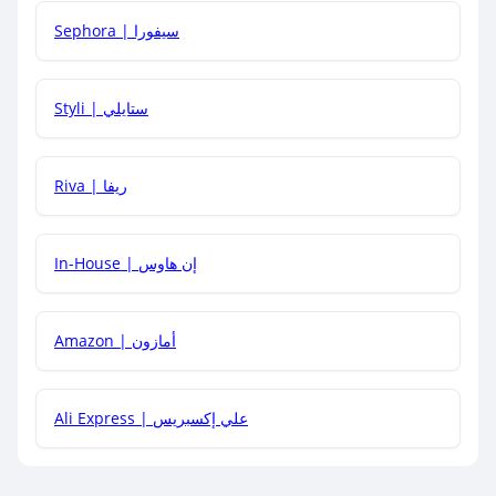
Sephora | سيفورا
هل يمكنني استخدام كود خصم على منتجات معينة فقط؟
Styli | ستايلي
هل يمكنني جمع كود خصم مع العروض الأخرى؟
Riva | ريفا
In-House | إن هاوس
Amazon | أمازون
Ali Express | علي إكسبريس