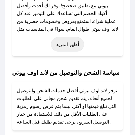
بيوتي مع تطبيق صحصح! نوفر لك أحدث وأفضل
أكواد الخصم التي تساعدك على التوفير عند كل
عملية شراء. استمتع بعروض وخصومات حصرية من
لاند اوف بيوتي طوال العام، سواءً في المناسبات مثل
عيد الفطر، عيد الأضحى، الجمعة البيضاء (شهر
أظهر المزيد
نوفمبر)، رمضان، اليوم الوطني، يوم التأسيس، أو
حتى عروض خاصة أخرى.
### كيف تحصل على كود خصم من لاند اوف بيوتي؟
سياسة الشحن والتوصيل من لاند اوف بيوتي
باستخدام تطبيق صحصح، يمكنك العثور بسهولة على
كود خصم لاند اوف بيوتي. وفي حال عدم توفر
توفر لاند اوف بيوتي أفضل خدمات الشحن والتوصيل
الكوبون، تواصل معنا عبر تويتر أو البريد الإلكتروني
لجميع أنحاء . يتم تقديم شحن مجاني على الطلبات
لإضافته بسرعة.
التي تبلغ قيمتها أو أكثر، بينما يتم فرض رسوم رمزية
على الطلبات الأقل من ذلك. للاستفادة من خيار
### كيفية استخدام كود خصم لاند اوف بيوتي؟
التوصيل السريع، يرجى تقديم طلبك قبل الساعة .
1. انسخ كود الخصم من تطبيق صحصح.
2. الصقه في خانة الدفع عند التسوق من لاند اوف