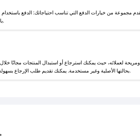
للحص
 مجموعة من خيارات الدفع التي تناسب احتياجاتك: الدفع باستخدام البطاقات 
Pay، بالإضافة إلى إمكانية الدفع بالتقسيط الشهري.
مع صحصح، تسوق بذكاء ووفّر على كل مشترياتك مع كوبونات خصم حصرية من لاموي!
بحالتها الأصلية وغير مستخدمة. يمكنك تقديم طلب الإرجاع بسهولة عبر موقعنا الإلكتروني أو من خلال خدمة العملاء.
متو