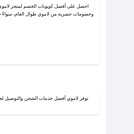
احصل على أفضل كوبونات الخصم لمتجر لاموي 
وخصومات حصرية من لاموي طوال العام، سواءً في 
باستخدام تطبيق صحصح، يمكنك العثور 
توفر لاموي أفضل خدمات الشحن والتوصيل لجميع 
لا تقلق! يمكنك التواص
في 