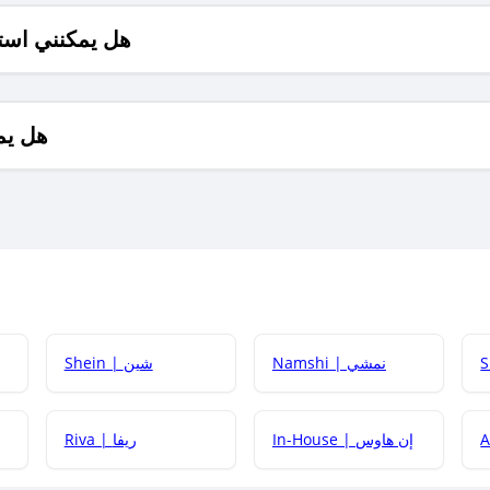
هل يمكنني است
هل يم
Namshi | نمشي
Shein | شين
كيف أحصل على
In-House | إن هاوس
Riva | ريفا