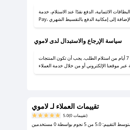
### كيف تحصل على كوبونات خصم حصرية من لاموي؟
ول على كوبونات وخصومات حصرية، قم بما يلي:
الائتمانية، الدفع نقدًا عند الاستلام، خدمة Apple
- اضغط على أيقونة متابعة لمتجر لاموي في تطبيق صحصح.
- تابع حسابنا الرسمي على تويتر وقم بتفعيل زر التنبيهات.
- قم بتفعيل إشعارات تطبيق صحصح ليصلك كل جديد.
سياسة الإرجاع والاستبدال لدى لاموي
يحرص لاموي على توفير تجربة تسوق آمنة ومريحة لعملائه، حيث يمكنك استرجاع أو استبدال المنتجات مجانًا خلال 7 أيام من استلام الطلب. يجب أن تكون المنتجات
تقييمات العملاء لـ لاموي
(0 تقييمات)
5.0
سط التقييم: 5.0 من 5 نجوم بواسطة 0 مستخدمين