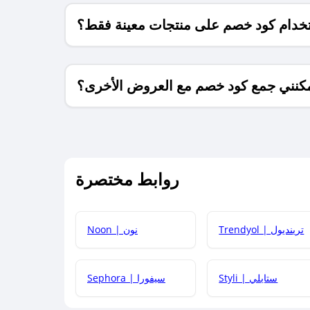
خدام كود خصم على منتجات معينة فقط؟
كنني جمع كود خصم مع العروض الأخرى؟
ما معنى كود خصم ؟
روابط مختصرة
كيف يمكنك استخدام كود الخصم؟
Trendyol | ترينديول
Noon | نون
 أحدث أكواد الخصم والعروض للمتاجر؟
Styli | ستايلي
Sephora | سيفورا