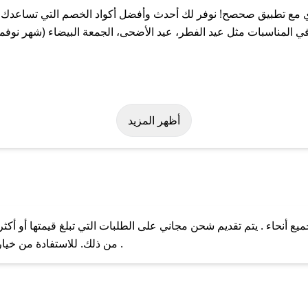
مع تطبيق صحصح! نوفر لك أحدث وأفضل أكواد الخصم التي تساعدك عل
المناسبات مثل عيد الفطر، عيد الأضحى، الجمعة البيضاء (شهر نوفمبر
بسهولة على كود خصم لاموي. وفي حال عدم توفر الكوبون، تواصل معنا ع
أظهر المزيد
أنحاء . يتم تقديم شحن مجاني على الطلبات التي تبلغ قيمتها أو أكثر
ل مع فريق دعم صحصح عبر الرسائل الخاصة على تويتر أو البريد الإلك
من ذلك. للاستفادة من خيار التوصيل السريع، يرجى تقديم طلبك قبل الساعة .
حال عدم توفر كوبونات لمتجرك المفضل، يمكنك مراسلتنا مباشرة وس