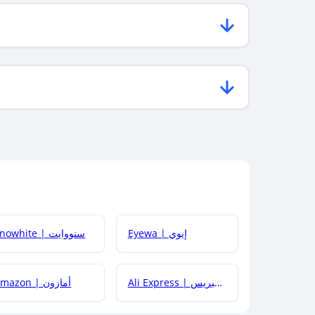
Eyewa | إيوي
Snowhite | سنووايت
Ali Express | علي إكسبريس
Amazon | أمازون