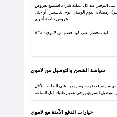
ى التوفير عند كل عملية شراء. استمتع بعروض
)، رمضان، اليوم الوطني، يوم التأسيس، أو حتى
عروض خاصة أخرى.
### كيف تحصل على كود خصم من لاموي؟
بر تويتر أو البريد الإلكتروني لإضافته بسرعة.
### كيفية استخدام كود خصم لاموي؟
1. انسخ كود الخصم من تطبيق صحصح.
2. الصقه في خانة الدفع عند التسوق من لاموي.
سياسة الشحن والتوصيل من لاموي
### ماذا أفعل إذا لم يعمل كود الخصم؟
، بينما يتم فرض رسوم رمزية على الطلبات الأقل
تروني، وسنقوم بحل المشكلة في أسرع وقت ممكن.
### ماذا أفعل إذا لم أجد كود خصم لمتجري المفضل؟
نعمل على توفير الكوبونات في أسرع وقت ممكن.
خيارات الدفع الآمنة مع لاموي