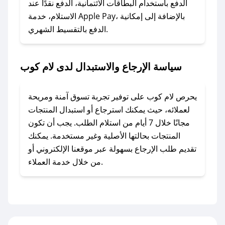
الدفع باستخدام البطاقات الائتمانية، الدفع نقدًا عند
### ماذا أفعل إذا لم أجد كود خصم لمتجري
الاستلام، خدمة Apple Pay، بالإضافة إلى إمكانية
الدفع بالتقسيط الشهري.
المفضل؟
في حال عدم توفر كوبونات لمتجرك المفضل، يمكنك
مراسلتنا مباشرة وسنعمل على توفير الكوبونات في
سياسة الإرجاع والاستبدال لدى لام كوب
أسرع وقت ممكن.
### كيف تحصل على كوبونات خصم حصرية من لام
يحرص لام كوب على توفير تجربة تسوق آمنة ومريحة
كوب؟
لعملائه، حيث يمكنك استرجاع أو استبدال المنتجات
للحصول على كوبونات وخصومات حصرية، قم بما
مجانًا خلال 7 أيام من استلام الطلب. يجب أن تكون
يلي:
المنتجات بحالتها الأصلية وغير مستخدمة. يمكنك
- اضغط على أيقونة متابعة لمتجر لام كوب في تطبيق
تقديم طلب الإرجاع بسهولة عبر موقعنا الإلكتروني أو
صحصح.
من خلال خدمة العملاء.
- تابع حسابنا الرسمي على تويتر وقم بتفعيل زر
التنبيهات.
- قم بتفعيل إشعارات تطبيق صحصح ليصلك كل
جديد.