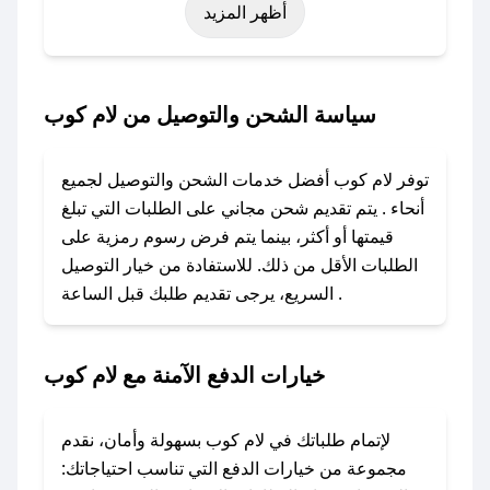
أظهر المزيد
رمضان، اليوم الوطني، يوم التأسيس، أو حتى عروض
خاصة أخرى.
### كيف تحصل على كود خصم من لام كوب؟
سياسة الشحن والتوصيل من لام كوب
باستخدام تطبيق صحصح، يمكنك العثور بسهولة على
كود خصم لام كوب. وفي حال عدم توفر الكوبون،
توفر لام كوب أفضل خدمات الشحن والتوصيل لجميع
تواصل معنا عبر تويتر أو البريد الإلكتروني لإضافته
أنحاء . يتم تقديم شحن مجاني على الطلبات التي تبلغ
بسرعة.
قيمتها أو أكثر، بينما يتم فرض رسوم رمزية على
الطلبات الأقل من ذلك. للاستفادة من خيار التوصيل
### كيفية استخدام كود خصم لام كوب؟
السريع، يرجى تقديم طلبك قبل الساعة .
1. انسخ كود الخصم من تطبيق صحصح.
2. الصقه في خانة الدفع عند التسوق من لام كوب.
خيارات الدفع الآمنة مع لام كوب
### ماذا أفعل إذا لم يعمل كود الخصم؟
لا تقلق! يمكنك التواصل مع فريق دعم صحصح عبر
الرسائل الخاصة على تويتر أو البريد الإلكتروني،
لإتمام طلباتك في لام كوب بسهولة وأمان، نقدم
وسنقوم بحل المشكلة في أسرع وقت ممكن.
مجموعة من خيارات الدفع التي تناسب احتياجاتك: