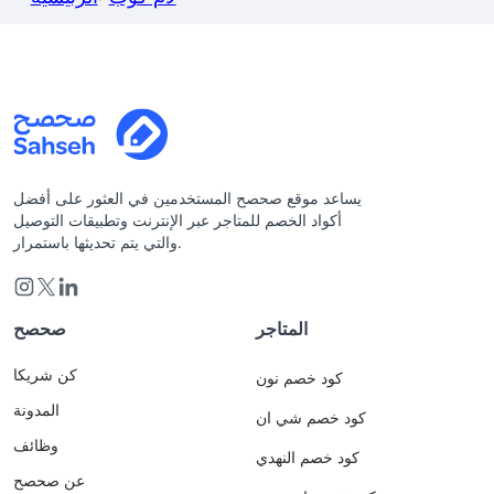
يساعد موقع صحصح المستخدمين في العثور على أفضل
أكواد الخصم للمتاجر عبر الإنترنت وتطبيقات التوصيل
والتي يتم تحديثها باستمرار.
المتاجر
صحصح
كن شريكا
كود خصم نون
المدونة
كود خصم شي ان
وظائف
كود خصم النهدي
عن صحصح