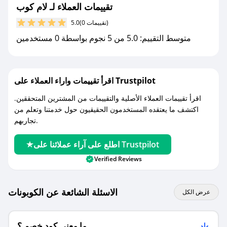
تقييمات العملاء لـ لام كوب
مع صحصح، تسوق بذكاء ووفّر على كل مشترياتك مع
(0 تقييمات)
5.0
كوبونات خصم حصرية من لام كوب!
متوسط التقييم: 5.0 من 5 نجوم بواسطة 0 مستخدمين
اقرأ تقييمات واراء العملاء على Trustpilot
اقرأ تقييمات العملاء الأصلية والتقييمات من المشترين المتحققين.
اكتشف ما يعتقده المستخدمون الحقيقيون حول خدمتنا وتعلم من
تجاربهم.
اطلع على آراء عملائنا على Trustpilot
Verified Reviews
الاسئلة الشائعة عن الكوبونات
عرض الكل
ما معنى كود خصم ؟