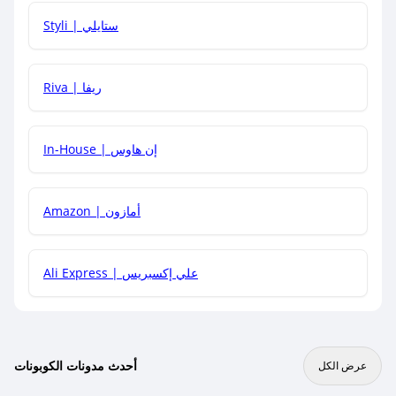
هل يمكنني استخدام كود خصم على منتجات معينة فقط؟
Styli | ستايلي
هل يمكنني جمع كود خصم مع العروض الأخرى؟
Riva | ريفا
In-House | إن هاوس
Amazon | أمازون
Ali Express | علي إكسبريس
أحدث مدونات الكوبونات
عرض الكل