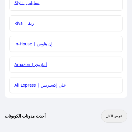
Styli | ستايلي
هل يمكنني جمع كود خصم مع العروض الأخرى؟
Riva | ريفا
In-House | إن هاوس
Amazon | أمازون
Ali Express | علي إكسبريس
أحدث مدونات الكوبونات
عرض الكل