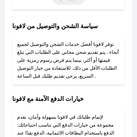
أخرى.
### كيف تحصل على كود خصم من لافونا؟
سياسة الشحن والتوصيل من لافونا
باستخدام تطبيق صحصح، يمكنك العثور بسهولة على
كود خصم لافونا. وفي حال عدم توفر الكوبون،
توفر لافونا أفضل خدمات الشحن والتوصيل لجميع
تواصل معنا عبر تويتر أو البريد الإلكتروني لإضافته
أنحاء . يتم تقديم شحن مجاني على الطلبات التي تبلغ
بسرعة.
قيمتها أو أكثر، بينما يتم فرض رسوم رمزية على
الطلبات الأقل من ذلك. للاستفادة من خيار التوصيل
### كيفية استخدام كود خصم لافونا؟
السريع، يرجى تقديم طلبك قبل الساعة .
1. انسخ كود الخصم من تطبيق صحصح.
2. الصقه في خانة الدفع عند التسوق من لافونا.
خيارات الدفع الآمنة مع لافونا
### ماذا أفعل إذا لم يعمل كود الخصم؟
لا تقلق! يمكنك التواصل مع فريق دعم صحصح عبر
الرسائل الخاصة على تويتر أو البريد الإلكتروني،
لإتمام طلباتك في لافونا بسهولة وأمان، نقدم
وسنقوم بحل المشكلة في أسرع وقت ممكن.
مجموعة من خيارات الدفع التي تناسب احتياجاتك:
الدفع باستخدام البطاقات الائتمانية، الدفع نقدًا عند