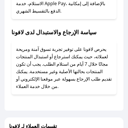
### ماذا أفعل إذا لم أجد كود خصم لمتجري
الاستلام، خدمة Apple Pay، بالإضافة إلى إمكانية
الدفع بالتقسيط الشهري.
المفضل؟
في حال عدم توفر كوبونات لمتجرك المفضل، يمكنك
مراسلتنا مباشرة وسنعمل على توفير الكوبونات في
سياسة الإرجاع والاستبدال لدى لافونا
أسرع وقت ممكن.
### كيف تحصل على كوبونات خصم حصرية من
يحرص لافونا على توفير تجربة تسوق آمنة ومريحة
لافونا؟
لعملائه، حيث يمكنك استرجاع أو استبدال المنتجات
للحصول على كوبونات وخصومات حصرية، قم بما
مجانًا خلال 7 أيام من استلام الطلب. يجب أن تكون
يلي:
المنتجات بحالتها الأصلية وغير مستخدمة. يمكنك
- اضغط على أيقونة متابعة لمتجر لافونا في تطبيق
تقديم طلب الإرجاع بسهولة عبر موقعنا الإلكتروني أو
صحصح.
من خلال خدمة العملاء.
- تابع حسابنا الرسمي على تويتر وقم بتفعيل زر
التنبيهات.
- قم بتفعيل إشعارات تطبيق صحصح ليصلك كل
جديد.
تقييمات العملاء لـ لافونا