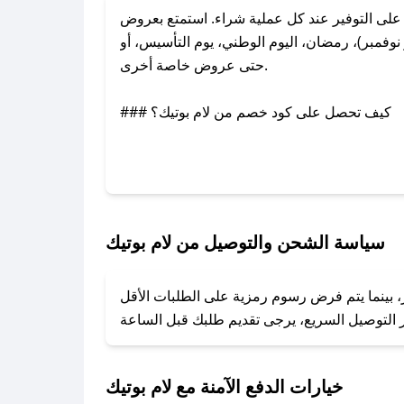
لى التوفير عند كل عملية شراء. استمتع بعروض
وفمبر)، رمضان، اليوم الوطني، يوم التأسيس، أو
حتى عروض خاصة أخرى.
### كيف تحصل على كود خصم من لام بوتيك؟
عبر تويتر أو البريد الإلكتروني لإضافته بسرعة.
### كيفية استخدام كود خصم لام بوتيك؟
1. انسخ كود الخصم من تطبيق صحصح.
2. الصقه في خانة الدفع عند التسوق من لام بوتيك.
سياسة الشحن والتوصيل من لام بوتيك
### ماذا أفعل إذا لم يعمل كود الخصم؟
ر، بينما يتم فرض رسوم رمزية على الطلبات الأقل
تروني، وسنقوم بحل المشكلة في أسرع وقت ممكن.
### ماذا أفعل إذا لم أجد كود خصم لمتجري المفضل؟
نعمل على توفير الكوبونات في أسرع وقت ممكن.
خيارات الدفع الآمنة مع لام بوتيك