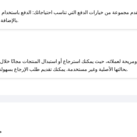
للحص
دم مجموعة من خيارات الدفع التي تناسب احتياجاتك: الدفع باستخدام البط
Apple Pay، بالإضافة إلى إمكانية الدفع بالتقسيط الشهري.
مع صحصح، تسوق بذكاء ووفّر على كل مشترياتك مع كوبونات خصم حصرية من لام بوتيك!
بحالتها الأصلية وغير مستخدمة. يمكنك تقديم طلب الإرجاع بسهولة عبر موقعنا الإلكتروني أو من خلال خدمة العملاء.
متو