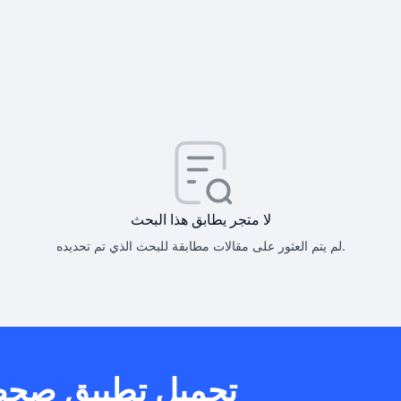
كيف أحصل على
كيف يم
لا متجر يطابق هذا البحث
لم يتم العثور على مقالات مطابقة للبحث الذي تم تحديده.
هل يمكنني است
تحميل تطبيق صح