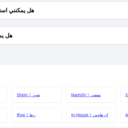
هل يمكنني است
هل يم
Namshi | نمشي
Shein | شين
كيف أحصل على
In-House | إن هاوس
Riva | ريفا