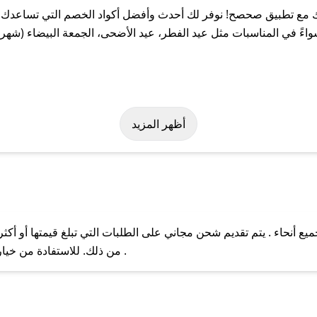
 مع تطبيق صحصح! نوفر لك أحدث وأفضل أكواد الخصم التي تساعدك ع
ً في المناسبات مثل عيد الفطر، عيد الأضحى، الجمعة البيضاء (شهر ن
ولة على كود خصم لام بوتيك. وفي حال عدم توفر الكوبون، تواصل معنا 
أظهر المزيد
 أنحاء . يتم تقديم شحن مجاني على الطلبات التي تبلغ قيمتها أو أكث
ل مع فريق دعم صحصح عبر الرسائل الخاصة على تويتر أو البريد الإلك
من ذلك. للاستفادة من خيار التوصيل السريع، يرجى تقديم طلبك قبل الساعة .
حال عدم توفر كوبونات لمتجرك المفضل، يمكنك مراسلتنا مباشرة وس