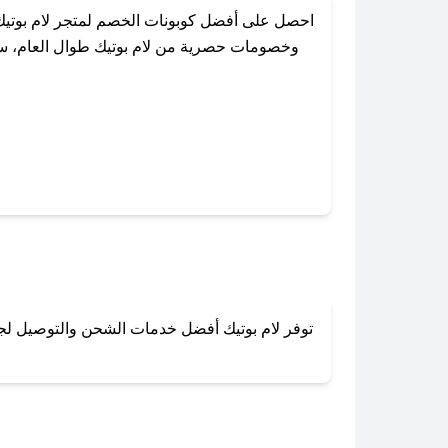
احصل على أفضل كوبونات الخصم لمتجر لام بوتيك
وخصومات حصرية من لام بوتيك طوال العام، سواء
باستخدام تطبيق صحصح، يمكنك العثور بسه
توفر لام بوتيك أفضل خدمات الشحن والتوصيل لجميع
لا تقلق! يمكنك التواص
في 