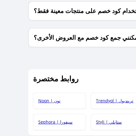
خدام كود خصم على منتجات معينة فقط؟
كنني جمع كود خصم مع العروض الأخرى؟
ما معنى كود خصم ؟
روابط مختصرة
كيف يمكنك استخدام كود الخصم؟
Trendyol | ترينديول
Noon | نون
 أحدث أكواد الخصم والعروض للمتاجر؟
Styli | ستايلي
Sephora | سيفورا