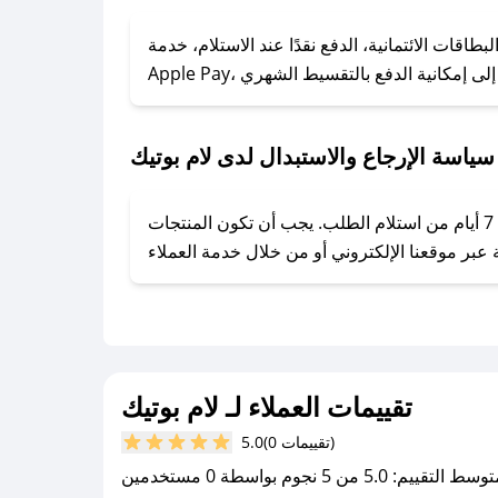
### كيف تحصل على كوبونات خصم حصرية من لام بوتيك؟
ول على كوبونات وخصومات حصرية، قم بما يلي:
اقات الائتمانية، الدفع نقدًا عند الاستلام، خدمة
- اضغط على أيقونة متابعة لمتجر لام بوتيك في تطبيق صحصح.
- تابع حسابنا الرسمي على تويتر وقم بتفعيل زر التنبيهات.
- قم بتفعيل إشعارات تطبيق صحصح ليصلك كل جديد.
سياسة الإرجاع والاستبدال لدى لام بوتيك
يحرص لام بوتيك على توفير تجربة تسوق آمنة ومريحة لعملائه، حيث يمكنك استرجاع أو استبدال المنتجات مجانًا خلال 7 أيام من استلام الطلب. يجب أن تكون المنتجات
تقييمات العملاء لـ لام بوتيك
(0 تقييمات)
5.0
سط التقييم: 5.0 من 5 نجوم بواسطة 0 مستخدمين