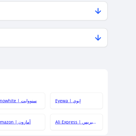
Eyewa | إيوي
Snowhite | سنووايت
Ali Express | علي إكسبريس
Amazon | أمازون