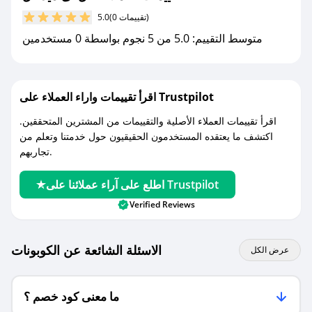
(0 تقييمات)
5.0
مع صحصح، تسوق بذكاء ووفّر على كل مشترياتك مع
متوسط التقييم: 5.0 من 5 نجوم بواسطة 0 مستخدمين
كوبونات خصم حصرية من ال اى ميدكال!
اقرأ تقييمات واراء العملاء على Trustpilot
اقرأ تقييمات العملاء الأصلية والتقييمات من المشترين المتحققين.
اكتشف ما يعتقده المستخدمون الحقيقيون حول خدمتنا وتعلم من
تجاربهم.
اطلع على آراء عملائنا على Trustpilot
Verified Reviews
الاسئلة الشائعة عن الكوبونات
عرض الكل
ما معنى كود خصم ؟