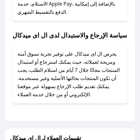
الاستلام، خدمة Apple Pay، بالإضافة إلى إمكانية
الدفع بالتقسيط الشهري.
### ماذا أفعل إذا لم أجد كود خصم لمتجري
المفضل؟
في حال عدم توفر كوبونات لمتجرك المفضل، يمكنك
سياسة الإرجاع والاستبدال لدى ال اى ميدكال
مراسلتنا مباشرة وسنعمل على توفير الكوبونات في
أسرع وقت ممكن.
يحرص ال اى ميدكال على توفير تجربة تسوق آمنة
### كيف تحصل على كوبونات خصم حصرية من ال
ومريحة لعملائه، حيث يمكنك استرجاع أو استبدال
اى ميدكال؟
المنتجات مجانًا خلال 7 أيام من استلام الطلب. يجب
للحصول على كوبونات وخصومات حصرية، قم بما
أن تكون المنتجات بحالتها الأصلية وغير مستخدمة.
يلي:
يمكنك تقديم طلب الإرجاع بسهولة عبر موقعنا
- اضغط على أيقونة متابعة لمتجر ال اى ميدكال في
الإلكتروني أو من خلال خدمة العملاء.
تطبيق صحصح.
- تابع حسابنا الرسمي على تويتر وقم بتفعيل زر
التنبيهات.
- قم بتفعيل إشعارات تطبيق صحصح ليصلك كل
جديد.
تقييمات العملاء لـ ال اى ميدكال