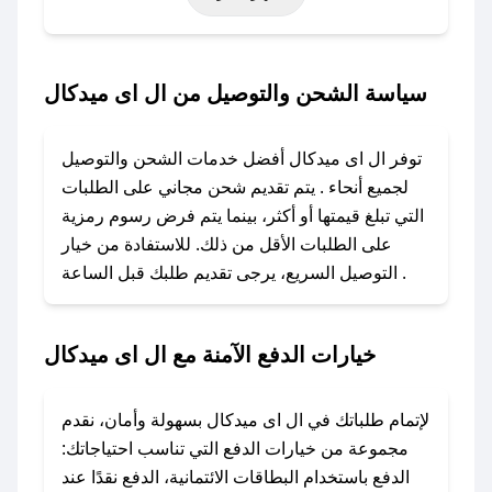
حتى عروض خاصة أخرى.
### كيف تحصل على كود خصم من ال اى ميدكال؟
سياسة الشحن والتوصيل من ال اى ميدكال
باستخدام تطبيق صحصح، يمكنك العثور بسهولة على
كود خصم ال اى ميدكال. وفي حال عدم توفر
توفر ال اى ميدكال أفضل خدمات الشحن والتوصيل
الكوبون، تواصل معنا عبر تويتر أو البريد الإلكتروني
لجميع أنحاء . يتم تقديم شحن مجاني على الطلبات
لإضافته بسرعة.
التي تبلغ قيمتها أو أكثر، بينما يتم فرض رسوم رمزية
على الطلبات الأقل من ذلك. للاستفادة من خيار
### كيفية استخدام كود خصم ال اى ميدكال؟
التوصيل السريع، يرجى تقديم طلبك قبل الساعة .
1. انسخ كود الخصم من تطبيق صحصح.
2. الصقه في خانة الدفع عند التسوق من ال اى
ميدكال.
خيارات الدفع الآمنة مع ال اى ميدكال
### ماذا أفعل إذا لم يعمل كود الخصم؟
لا تقلق! يمكنك التواصل مع فريق دعم صحصح عبر
لإتمام طلباتك في ال اى ميدكال بسهولة وأمان، نقدم
الرسائل الخاصة على تويتر أو البريد الإلكتروني،
مجموعة من خيارات الدفع التي تناسب احتياجاتك:
وسنقوم بحل المشكلة في أسرع وقت ممكن.
الدفع باستخدام البطاقات الائتمانية، الدفع نقدًا عند