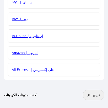
Styli | ستايلي
هل يمكنني جمع كود خصم مع العروض الأخرى؟
Riva | ريفا
In-House | إن هاوس
Amazon | أمازون
Ali Express | علي إكسبريس
أحدث مدونات الكوبونات
عرض الكل