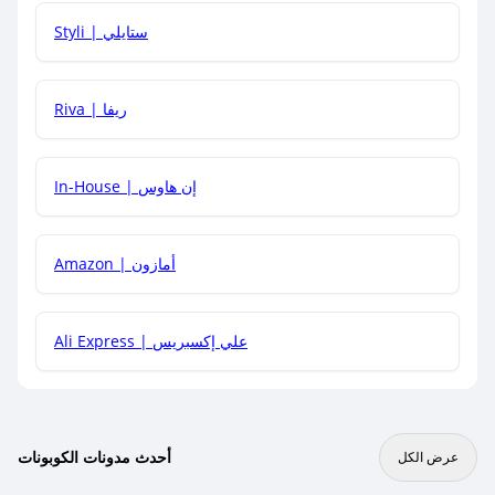
هل يمكنني استخدام كود خصم على منتجات معينة فقط؟
Styli | ستايلي
هل يمكنني جمع كود خصم مع العروض الأخرى؟
Riva | ريفا
In-House | إن هاوس
Amazon | أمازون
Ali Express | علي إكسبريس
أحدث مدونات الكوبونات
عرض الكل