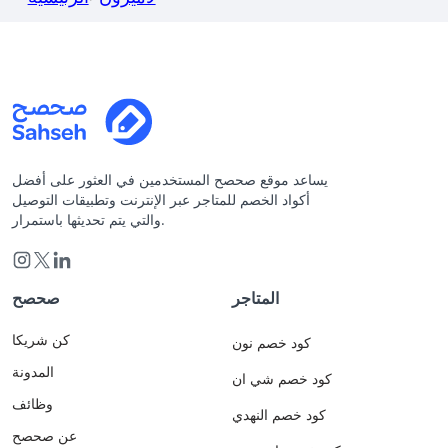
يساعد موقع صحصح المستخدمين في العثور على أفضل
أكواد الخصم للمتاجر عبر الإنترنت وتطبيقات التوصيل
والتي يتم تحديثها باستمرار.
المتاجر
صحصح
كن شريكا
كود خصم نون
المدونة
كود خصم شي ان
وظائف
كود خصم النهدي
عن صحصح