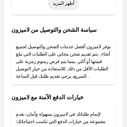
أظهر المزيد
رمضان، اليوم الوطني، يوم التأسيس، أو حتى عروض
خاصة أخرى.
### كيف تحصل على كود خصم من لاميزون؟
سياسة الشحن والتوصيل من لاميزون
باستخدام تطبيق صحصح، يمكنك العثور بسهولة على
كود خصم لاميزون. وفي حال عدم توفر الكوبون،
توفر لاميزون أفضل خدمات الشحن والتوصيل لجميع
تواصل معنا عبر تويتر أو البريد الإلكتروني لإضافته
أنحاء . يتم تقديم شحن مجاني على الطلبات التي تبلغ
بسرعة.
قيمتها أو أكثر، بينما يتم فرض رسوم رمزية على
الطلبات الأقل من ذلك. للاستفادة من خيار التوصيل
### كيفية استخدام كود خصم لاميزون؟
السريع، يرجى تقديم طلبك قبل الساعة .
1. انسخ كود الخصم من تطبيق صحصح.
2. الصقه في خانة الدفع عند التسوق من لاميزون.
خيارات الدفع الآمنة مع لاميزون
### ماذا أفعل إذا لم يعمل كود الخصم؟
لا تقلق! يمكنك التواصل مع فريق دعم صحصح عبر
الرسائل الخاصة على تويتر أو البريد الإلكتروني،
لإتمام طلباتك في لاميزون بسهولة وأمان، نقدم
وسنقوم بحل المشكلة في أسرع وقت ممكن.
مجموعة من خيارات الدفع التي تناسب احتياجاتك: