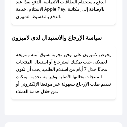
الدفع باستخدام البطاقات الائتمانية، الدفع نقدًا عند
### ماذا أفعل إذا لم أجد كود خصم لمتجري
الاستلام، خدمة Apple Pay، بالإضافة إلى إمكانية
الدفع بالتقسيط الشهري.
المفضل؟
في حال عدم توفر كوبونات لمتجرك المفضل، يمكنك
مراسلتنا مباشرة وسنعمل على توفير الكوبونات في
سياسة الإرجاع والاستبدال لدى لاميزون
أسرع وقت ممكن.
### كيف تحصل على كوبونات خصم حصرية من
يحرص لاميزون على توفير تجربة تسوق آمنة ومريحة
لاميزون؟
لعملائه، حيث يمكنك استرجاع أو استبدال المنتجات
للحصول على كوبونات وخصومات حصرية، قم بما
مجانًا خلال 7 أيام من استلام الطلب. يجب أن تكون
يلي:
المنتجات بحالتها الأصلية وغير مستخدمة. يمكنك
- اضغط على أيقونة متابعة لمتجر لاميزون في تطبيق
تقديم طلب الإرجاع بسهولة عبر موقعنا الإلكتروني أو
صحصح.
من خلال خدمة العملاء.
- تابع حسابنا الرسمي على تويتر وقم بتفعيل زر
التنبيهات.
- قم بتفعيل إشعارات تطبيق صحصح ليصلك كل
جديد.