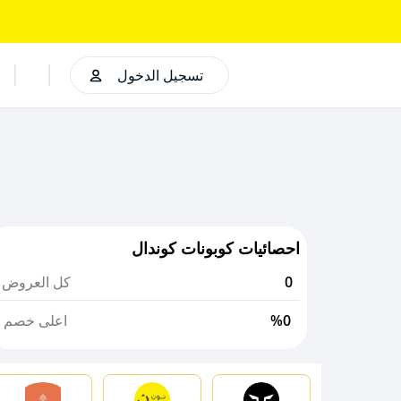
تسجيل الدخول
احصائيات كوبونات كوندال
0
كل العروض
%0
اعلى خصم