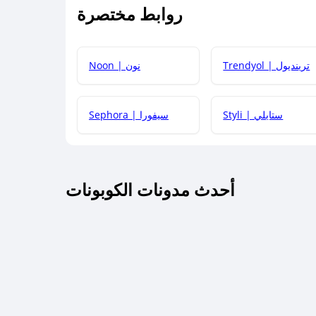
روابط مختصرة
كيف يمكنك استخدام كود الخصم؟
Trendyol | ترينديول
Noon | نون
 أحدث أكواد الخصم والعروض للمتاجر؟
Styli | ستايلي
Sephora | سيفورا
كم مدة صلاحية كود الخصم؟
أحدث مدونات الكوبونات
 توصيل مجاني أو بدون رسوم الشحن ؟
كنني معرفة إذا كان كود الخصم لا يعمل؟