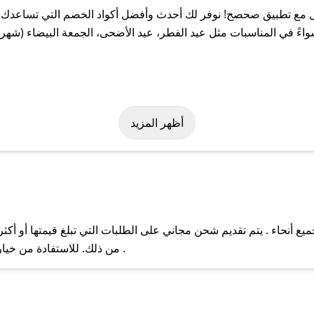
مع تطبيق صحصح! نوفر لك أحدث وأفضل أكواد الخصم التي تساعدك ع
 في المناسبات مثل عيد الفطر، عيد الأضحى، الجمعة البيضاء (شهر ن
سهولة على كود خصم كوندال. وفي حال عدم توفر الكوبون، تواصل معنا ع
أظهر المزيد
 أنحاء . يتم تقديم شحن مجاني على الطلبات التي تبلغ قيمتها أو أكث
ل مع فريق دعم صحصح عبر الرسائل الخاصة على تويتر أو البريد الإلك
من ذلك. للاستفادة من خيار التوصيل السريع، يرجى تقديم طلبك قبل الساعة .
حال عدم توفر كوبونات لمتجرك المفضل، يمكنك مراسلتنا مباشرة وس