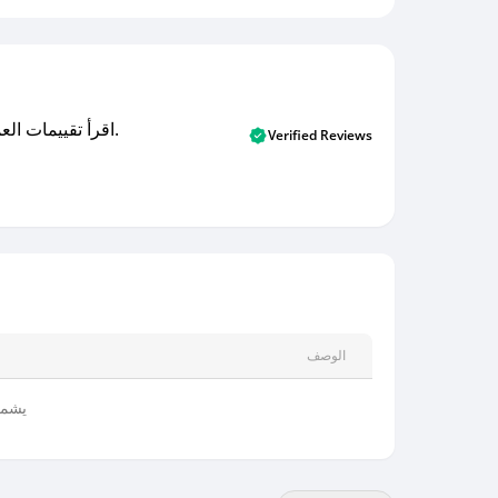
اقرأ تقييمات العملاء الأصلية والتقييمات من المشترين المتحققين. اكتشف ما يعتقده المستخدمون الحقيقيون حول خدمتنا وتعلم من تجاربهم.
Verified Reviews
الوصف
يشمل