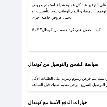
لى التوفير عند كل عملية شراء. استمتع بعروض
وفمبر)، رمضان، اليوم الوطني، يوم التأسيس، أو
حتى عروض خاصة أخرى.
### كيف تحصل على كود خصم من كوندال؟
بر تويتر أو البريد الإلكتروني لإضافته بسرعة.
### كيفية استخدام كود خصم كوندال؟
1. انسخ كود الخصم من تطبيق صحصح.
2. الصقه في خانة الدفع عند التسوق من كوندال.
سياسة الشحن والتوصيل من كوندال
### ماذا أفعل إذا لم يعمل كود الخصم؟
ر، بينما يتم فرض رسوم رمزية على الطلبات الأقل
تروني، وسنقوم بحل المشكلة في أسرع وقت ممكن.
### ماذا أفعل إذا لم أجد كود خصم لمتجري المفضل؟
نعمل على توفير الكوبونات في أسرع وقت ممكن.
خيارات الدفع الآمنة مع كوندال