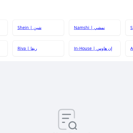
Namshi | نمشي
Shein | شين
كيف أحصل على
In-House | إن هاوس
Riva | ريفا
كيف أحصل على
كيف يم