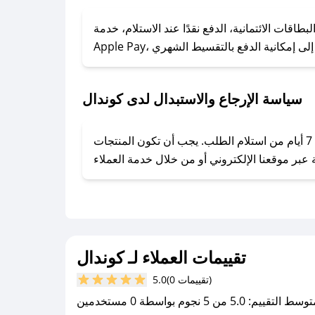
### كيف تحصل على كوبونات خصم حصرية من كوندال؟
ول على كوبونات وخصومات حصرية، قم بما يلي:
اقات الائتمانية، الدفع نقدًا عند الاستلام، خدمة
- اضغط على أيقونة متابعة لمتجر كوندال في تطبيق صحصح.
- تابع حسابنا الرسمي على تويتر وقم بتفعيل زر التنبيهات.
- قم بتفعيل إشعارات تطبيق صحصح ليصلك كل جديد.
سياسة الإرجاع والاستبدال لدى كوندال
يحرص كوندال على توفير تجربة تسوق آمنة ومريحة لعملائه، حيث يمكنك استرجاع أو استبدال المنتجات مجانًا خلال 7 أيام من استلام الطلب. يجب أن تكون المنتجات
تقييمات العملاء لـ كوندال
(0 تقييمات)
5.0
سط التقييم: 5.0 من 5 نجوم بواسطة 0 مستخدمين