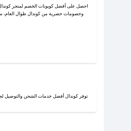
احصل على أفضل كوبونات الخصم لمتجر كوندال 
وخصومات حصرية من كوندال طوال العام، سواءً
باستخدام تطبيق صحصح، يمكنك العثور ب
توفر كوندال أفضل خدمات الشحن والتوصيل لجميع
لا تقلق! يمكنك التواص
في 