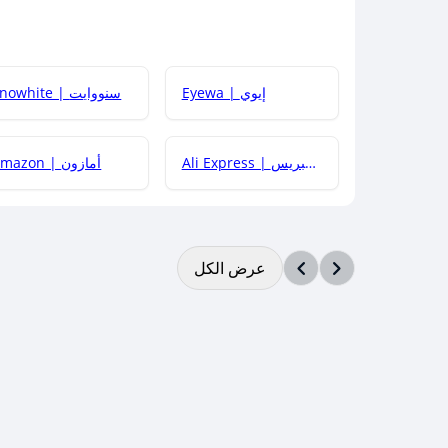
Eyewa | إيوي
Snowhite | سنووايت
Ali Express | علي إكسبريس
Amazon | أمازون
عرض الكل