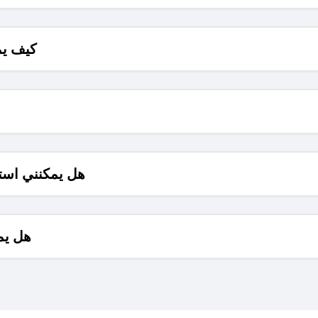
كيف يم
هل يمكنني است
هل يم