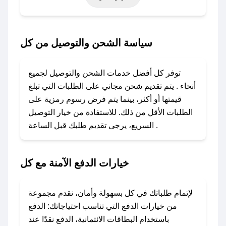
أخرى.
### كيف تحصل على كود خصم من كل؟
سياسة الشحن والتوصيل من كل
باستخدام تطبيق صحصح، يمكنك العثور بسهولة على
كود خصم كل. وفي حال عدم توفر الكوبون، تواصل
توفر كل أفضل خدمات الشحن والتوصيل لجميع
معنا عبر تويتر أو البريد الإلكتروني لإضافته بسرعة.
أنحاء . يتم تقديم شحن مجاني على الطلبات التي تبلغ
قيمتها أو أكثر، بينما يتم فرض رسوم رمزية على
### كيفية استخدام كود خصم كل؟
الطلبات الأقل من ذلك. للاستفادة من خيار التوصيل
1. انسخ كود الخصم من تطبيق صحصح.
السريع، يرجى تقديم طلبك قبل الساعة .
2. الصقه في خانة الدفع عند التسوق من كل.
### ماذا أفعل إذا لم يعمل كود الخصم؟
خيارات الدفع الآمنة مع كل
لا تقلق! يمكنك التواصل مع فريق دعم صحصح عبر
الرسائل الخاصة على تويتر أو البريد الإلكتروني،
وسنقوم بحل المشكلة في أسرع وقت ممكن.
لإتمام طلباتك في كل بسهولة وأمان، نقدم مجموعة
من خيارات الدفع التي تناسب احتياجاتك: الدفع
### ماذا أفعل إذا لم أجد كود خصم لمتجري
باستخدام البطاقات الائتمانية، الدفع نقدًا عند