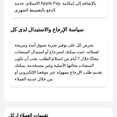
المفضل؟
الاستلام، خدمة Apple Pay، بالإضافة إلى إمكانية
الدفع بالتقسيط الشهري.
في حال عدم توفر كوبونات لمتجرك المفضل، يمكنك
مراسلتنا مباشرة وسنعمل على توفير الكوبونات في
أسرع وقت ممكن.
سياسة الإرجاع والاستبدال لدى كل
### كيف تحصل على كوبونات خصم حصرية من
كل؟
يحرص كل على توفير تجربة تسوق آمنة ومريحة
للحصول على كوبونات وخصومات حصرية، قم بما
لعملائه، حيث يمكنك استرجاع أو استبدال المنتجات
يلي:
مجانًا خلال 7 أيام من استلام الطلب. يجب أن تكون
- اضغط على أيقونة متابعة لمتجر كل في تطبيق
المنتجات بحالتها الأصلية وغير مستخدمة. يمكنك
صحصح.
تقديم طلب الإرجاع بسهولة عبر موقعنا الإلكتروني أو
- تابع حسابنا الرسمي على تويتر وقم بتفعيل زر
من خلال خدمة العملاء.
التنبيهات.
- قم بتفعيل إشعارات تطبيق صحصح ليصلك كل
جديد.
مع صحصح، تسوق بذكاء ووفّر على كل مشترياتك مع
تقييمات العملاء لـ كل