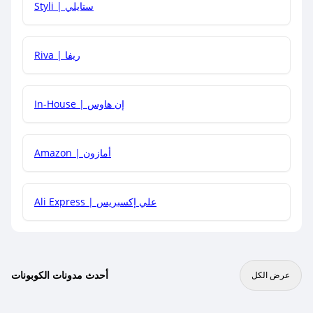
Styli | ستايلي
هل يمكنني جمع كود خصم مع العروض الأخرى؟
Riva | ريفا
In-House | إن هاوس
Amazon | أمازون
Ali Express | علي إكسبريس
أحدث مدونات الكوبونات
عرض الكل