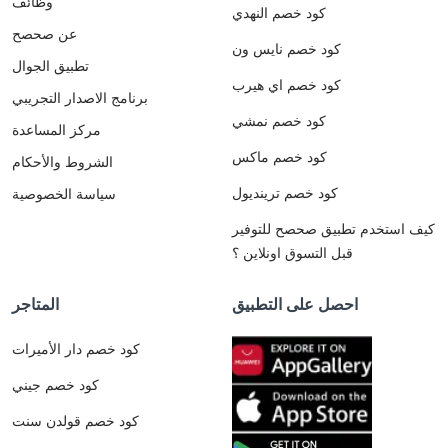
وظائف
كود خصم النهدي
عن صحصح
كود خصم نايس ون
تطبيق الجوال
كود خصم اي هيرب
برنامج الاصدار التجريبي
كود خصم نمشي
مركز المساعدة
كود خصم ماكس
الشروط والأحكام
كود خصم ترينديول
سياسة الخصوصية
كيف استخدم تطبيق صحصح للتوفير
قبل التسوق اونلاين ؟
احصل على التطبيق
المتاجر
كود خصم دار الأميرات
كود خصم جيني
كود خصم قولدن سنت