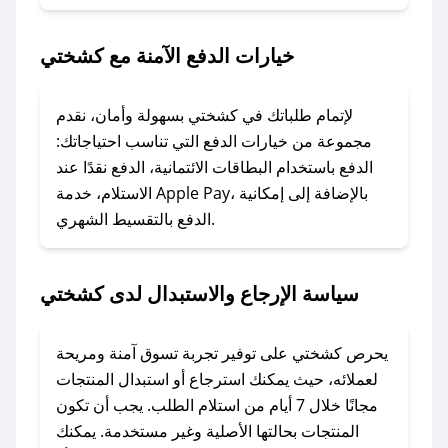
2. الصقه في خانة الدفع عند التسوق من كشختي.
خيارات الدفع الآمنة مع كشختي
### ماذا أفعل إذا لم يعمل كود الخصم؟
لا تقلق! يمكنك التواصل مع فريق دعم صحصح عبر
الرسائل الخاصة على تويتر أو البريد الإلكتروني،
لإتمام طلباتك في كشختي بسهولة وأمان، نقدم
وسنقوم بحل المشكلة في أسرع وقت ممكن.
مجموعة من خيارات الدفع التي تناسب احتياجاتك:
الدفع باستخدام البطاقات الائتمانية، الدفع نقدًا عند
### ماذا أفعل إذا لم أجد كود خصم لمتجري
الاستلام، خدمة Apple Pay، بالإضافة إلى إمكانية
الدفع بالتقسيط الشهري.
المفضل؟
في حال عدم توفر كوبونات لمتجرك المفضل، يمكنك
مراسلتنا مباشرة وسنعمل على توفير الكوبونات في
سياسة الإرجاع والاستبدال لدى كشختي
أسرع وقت ممكن.
### كيف تحصل على كوبونات خصم حصرية من
يحرص كشختي على توفير تجربة تسوق آمنة ومريحة
كشختي؟
لعملائه، حيث يمكنك استرجاع أو استبدال المنتجات
للحصول على كوبونات وخصومات حصرية، قم بما
مجانًا خلال 7 أيام من استلام الطلب. يجب أن تكون
يلي:
المنتجات بحالتها الأصلية وغير مستخدمة. يمكنك