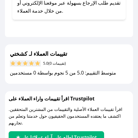
- اضغط على أيقونة متابعة لمتجر كشختي في تطبيق
تقديم طلب الإرجاع بسهولة عبر موقعنا الإلكتروني أو
صحصح.
من خلال خدمة العملاء.
- تابع حسابنا الرسمي على تويتر وقم بتفعيل زر
التنبيهات.
- قم بتفعيل إشعارات تطبيق صحصح ليصلك كل
جديد.
تقييمات العملاء لـ كشختي
مع صحصح، تسوق بذكاء ووفّر على كل مشترياتك مع
(0 تقييمات)
5.0
كوبونات خصم حصرية من كشختي!
متوسط التقييم: 5.0 من 5 نجوم بواسطة 0 مستخدمين
اقرأ تقييمات واراء العملاء على Trustpilot
اقرأ تقييمات العملاء الأصلية والتقييمات من المشترين المتحققين.
اكتشف ما يعتقده المستخدمون الحقيقيون حول خدمتنا وتعلم من
تجاربهم.
اطلع على آراء عملائنا على Trustpilot