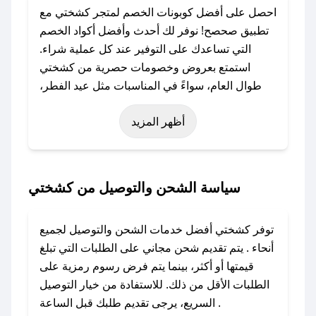
احصل على أفضل كوبونات الخصم لمتجر كشختي مع
تطبيق صحصح! نوفر لك أحدث وأفضل أكواد الخصم
التي تساعدك على التوفير عند كل عملية شراء.
استمتع بعروض وخصومات حصرية من كشختي
طوال العام، سواءً في المناسبات مثل عيد الفطر،
عيد الأضحى، الجمعة البيضاء (شهر نوفمبر)، رمضان،
أظهر المزيد
اليوم الوطني، يوم التأسيس، أو حتى عروض خاصة
أخرى.
### كيف تحصل على كود خصم من كشختي؟
سياسة الشحن والتوصيل من كشختي
باستخدام تطبيق صحصح، يمكنك العثور بسهولة على
كود خصم كشختي. وفي حال عدم توفر الكوبون،
توفر كشختي أفضل خدمات الشحن والتوصيل لجميع
تواصل معنا عبر تويتر أو البريد الإلكتروني لإضافته
أنحاء . يتم تقديم شحن مجاني على الطلبات التي تبلغ
بسرعة.
قيمتها أو أكثر، بينما يتم فرض رسوم رمزية على
الطلبات الأقل من ذلك. للاستفادة من خيار التوصيل
### كيفية استخدام كود خصم كشختي؟
السريع، يرجى تقديم طلبك قبل الساعة .
1. انسخ كود الخصم من تطبيق صحصح.