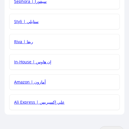
Sephora | سيفورا
هل يمكنني استخدام كود خصم على منتجات معينة فقط؟
Styli | ستايلي
هل يمكنني جمع كود خصم مع العروض الأخرى؟
Riva | ريفا
In-House | إن هاوس
Amazon | أمازون
Ali Express | علي إكسبريس