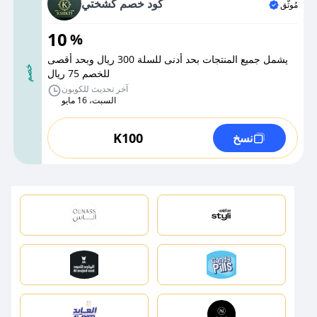
كود خصم كشختي
مُوثَّق
10
%
يشمل جميع المنتجات بحد أدنى للسلة 300 ريال وبحد أقصى
خصم
للخصم 75 ريال
آخر تحديث للكوبون
السبت، 16 مايو
K100
نسخ